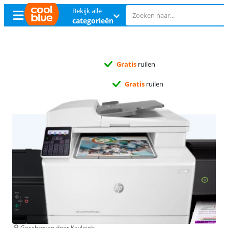
Bekijk alle
categorieën
Gratis
ruilen
Gratis
ruilen
Geschreven door Kayleigh