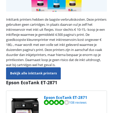
Inkttank printers hebben de laagste verbruikskosten. Deze printers
gebruiken geen cartridges. In plaats daarvan vul je zelf het
inktreservoir met inkt uit flesjes. Voor slechts € 10-15,- koop je een
inktflesje waarmee je gemiddeld 4.500 pagina's print. De
goedkoopste kleurenprinter met inktreservoirs kost ongeveer €
180,-, maar wordt met een volle set inkt geleverd waarmee je
duizenden pagina's print. Deze printers zijn in aanschaf dus vaak
duurder dan inkjetprinters, maar hierna bespaar je enorm op je
printkosten. Daarnaast loop je geen risico dat de inkt uitdroogt,
wat bij cartridges wel het geval is.
Bekijk alle inkttank printers
Epson EcoTank ET-2871
Epson EcoTank ET-2871
Beoordeling is 8,1 van de 10, gebaseerd op 108 reviews.
108 reviews