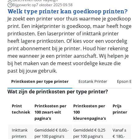
Bijgewerkt op
7 oktober 2025
·
09.58
Welk type printer kan goedkoop printen?
Je zoekt een printer voor thuis waarmee je goedkoop
print. Een inkjetprinter is goedkoop, maar heeft hoge
printkosten. Een laserprinter of inkttank printer
heeft lagere printkosten. Of kies voor een voordelig
print abonnement bij je printer. Houd hier rekening
mee wanneer je een printer aanschaft. Wij helpen je
bij het maken van de meest voordelige keuze die
past bij jouw gebruik.
Printkosten per type printer
Ecotank Printer
Epson EcoT
Wat zijn de printkosten per type printer?
Print
Printkosten per
Printkosten per
Prijs
techniek
100 zwart-wit
100
printer
pagina's
kleurenpagina's
Inkttank
Gemiddeld € 0,60,-
Gemiddeld € 0,25
Vanaf ±
printers
per 100 pagina's
per 100 pagina's
€ 180,-