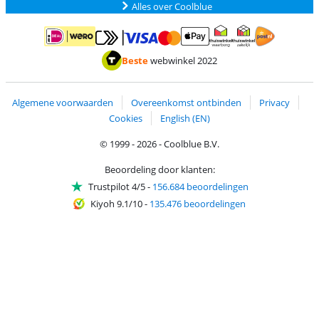
Alles over Coolblue
Betalen met MasterCard en Visa via ClickToPay
Betalen met ApplePay
Betalen met iDEAL | Wero
Verzending en 
Thuiswinkel waarborg
Thuiswinkel waarborg
Beste
webwinkel 2022
Algemene voorwaarden
Overeenkomst ontbinden
Privacy
Cookies
English (EN)
© 1999 - 2026 - Coolblue B.V.
Beoordeling door klanten:
Trustpilot 4/5
-
156.684 beoordelingen
Kiyoh 9.1/10
-
135.476 beoordelingen