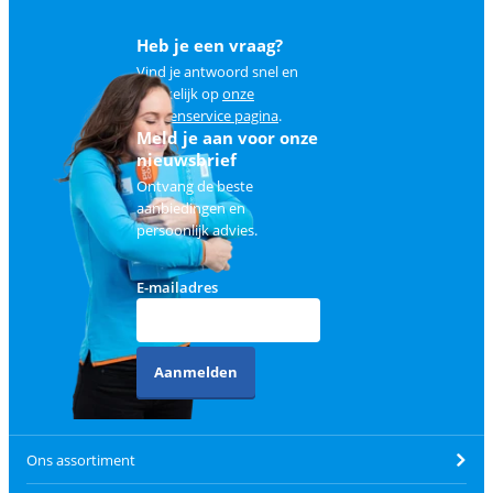
Heb je een vraag?
Vind je antwoord snel en
makkelijk op
onze
klantenservice pagina
.
Meld je aan voor onze
nieuwsbrief
Ontvang de beste
aanbiedingen en
persoonlijk advies.
E-mailadres
Aanmelden
Ons assortiment