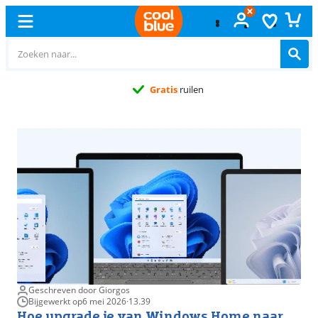
Gratis
ruilen
Geschreven door Giorgos
Bijgewerkt op
6 mei 2026
·
13.39
Hoe upgrade je van Windows Home naar