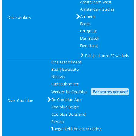
Amsterdam West
Amsterdam Zuidas
Arnhem
Onze winkels
Breda
Cruquius
Den Bosch
Den Haag
Bekijk al onze 22 winkels
Ons assortiment
Bedrijfswebsite
Nieuws
Cadeaubonnen
Werken bij Coolblue
Vacatures genoeg!
De Coolblue-App
Over Coolblue
Coolblue België
Coolblue Duitsland
Privacy
Toegankelijkheidsverklaring