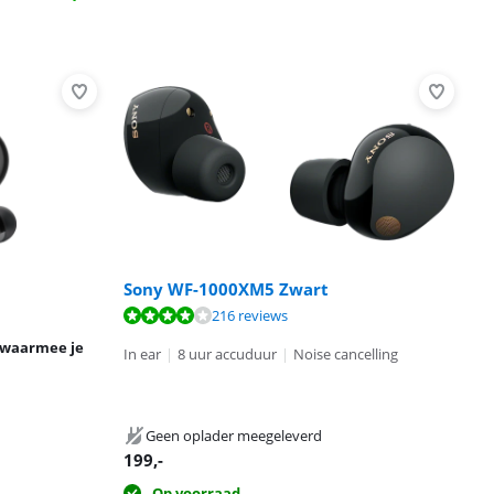
Sony WF-1000XM5 Zwart
216 reviews
 waarmee je
In ear
|
8 uur accuduur
|
Noise cancelling
Geen oplader meegeleverd
199
,-
Op voorraad