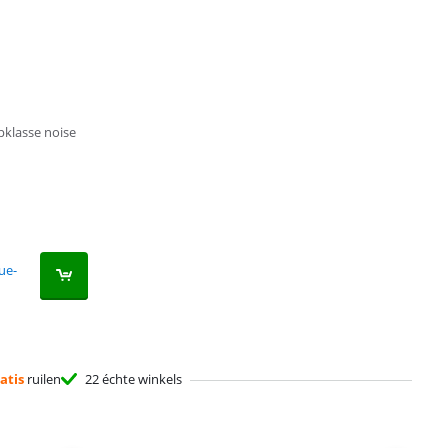
pklasse noise
ue-
atis
ruilen
22 échte winkels