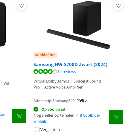
aanbieding
Samsung HW-S700D Zwart (2024)
14 reviews
Virtual Dolby Atmos
|
SpaceFit Sound
|
Wifi
Pro
|
Active Voice Amplifier
199
,-
349
,-
Adviesprijs Samsung
Op voorraad
ue-
Nog sneller op te halen in
8 Coolblue-
winkels
Vergelijken