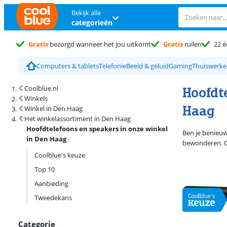
Bekijk alle
categorieën
Gratis
bezorgd wanneer het jou uitkomt
Gratis
ruilen
22 é
Computers & tablets
Telefonie
Beeld & geluid
Gaming
Thuiswerk
Zoekresultaten en sortering
Hoofdt
Coolblue.nl
Winkels
Haag
Winkel in Den Haag
Het winkelassortiment in Den Haag
Hoofdtelefoons en speakers in onze winkel
Ben je benieuw
in Den Haag
bewonderen. Op
Coolblue's keuze
Top 10
Aanbieding
Tweedekans
Categorie