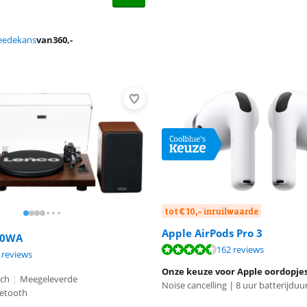
eedekans
van
360
,-
tot € 10,- inruilwaarde
Apple AirPods Pro 3
00WA
9,0 van de 10, gebaseerd op 162 reviews.
162 reviews
9,4 van de 10, gebaseerd op 6 reviews.
9,1 van de 10, gebaseerd op 4 reviews.
 reviews
Onze keuze voor Apple oordopje
sch
|
Meegeleverde
Noise cancelling | 8 uur batterijduu
etooth