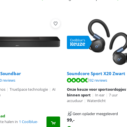
 Soundbar
Soundcore Sport X20 Zwart
8,1 van de 10, gebaseerd op 10 reviews.
8,8 van de 10, gebaseerd op 92 reviews.
0 reviews
92 reviews
8,3 van de 10, gebaseerd op 216 reviews.
mos
|
TrueSpace technologie
|
AI
Onze keuze voor sportoordopjes
e
binnen sport
|
In ear
|
7 uur
accuduur
|
Waterdicht
Geen oplader meegeleverd
aad
99
,-
te halen in
1 Coolblue-