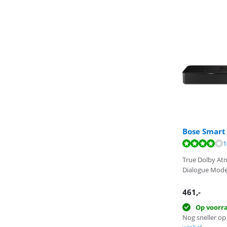
Bose Smart
Beoordeling is 
Beoordeling is 
1
Beoordeling is 
True Dolby At
Dialogue Mod
461
,-
Op voorr
Nog sneller op 