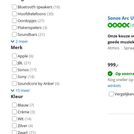
Bluetooth speakers
(
16
)
Hoofdtelefoons
(
30
)
Sonos Arc U
Oordopjes
(
27
)
Beoordeling is 
3
Platenspelers
(
3
)
Beoordeling is 
Soundbars
(
21
)
Onze keuze v
2 meer
goede muziek
Merk
Atmos
|
Spraa
Apple
(
6
)
JBL
(
21
)
999
,-
Sonos
(
17
)
Op voorr
Sony
(
14
)
Nog sneller op 
Soundcore by Anker
(
4
)
winkels
15 meer
Vergelijken
Kleur
Blauw
(
7
)
Crème
(
3
)
Wit
(
14
)
Zilver
(
4
)
Zwart
(
71
)