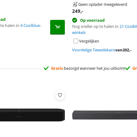
Geen oplader meegeleverd
249
,-
aad
Op voorraad
te halen in
6 Coolblue-
Nog sneller op te halen in
21 Coolbl
winkels
Vergelijken
Voordelige Tweedekans
van
202
,-
Gratis
bezorgd wanneer het jou uitkomt
Gr