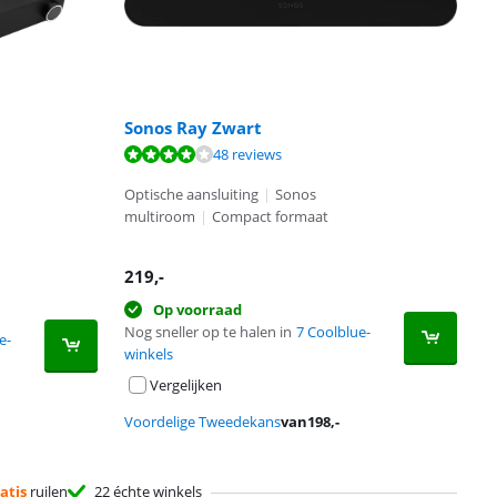
Sonos Ray Zwart
48 reviews
Optische aansluiting
|
Sonos
multiroom
|
Compact formaat
219
,-
Op voorraad
Nog sneller op te halen in
7 Coolblue-
e-
winkels
Vergelijken
Voordelige Tweedekans
van
198
,-
atis
ruilen
22 échte winkels