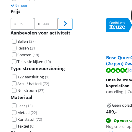
9 meer
Prijs
Prijs
€
€
Aanbevolen voor activiteit
Bellen
(
37
)
Reizen
(
21
)
Sporten
(
19
)
Bose Quiet
Televisie kijken
(
19
)
(2e gen) Zw
Beoordeling is 
Type stroomvoorziening
Beoordeling is 
Beoordeling is 
2
12V aansluiting
(
1
)
Onze keuze vo
Accu / batterij
(
72
)
koptelefoon
Netstroom
(
27
)
cancelling
|
C
Materiaal
Geen oplad
Leer
(
13
)
409
,-
Metaal
(
22
)
Kunststof
(
72
)
Op voorr
Textiel
(
6
)
Nog sneller op 