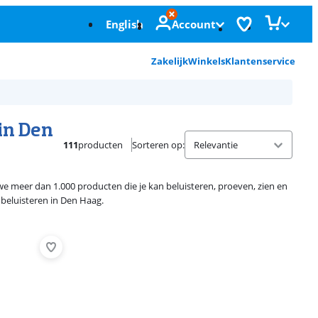
English
Account
Zakelijk
Winkels
Klantenservice
in Den
111
producten
Sorteren op
:
e meer dan 1.000 producten die je kan beluisteren, proeven, zien en
 beluisteren in Den Haag.
Advertentie