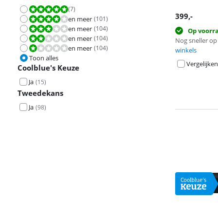
(
7
)
Beoordeling is 10 van de 10.
399
,-
en meer
(
101
)
Beoordeling is 8,0 van de 10.
en meer
(
104
)
Beoordeling is 6,0 van de 10.
Op voorr
en meer
(
104
)
Beoordeling is 4,0 van de 10.
Nog sneller op 
en meer
(
104
)
Beoordeling is 2,0 van de 10.
winkels
Toon alles
Vergelijken
Coolblue's Keuze
Ja
(
15
)
Tweedekans
Ja
(
98
)