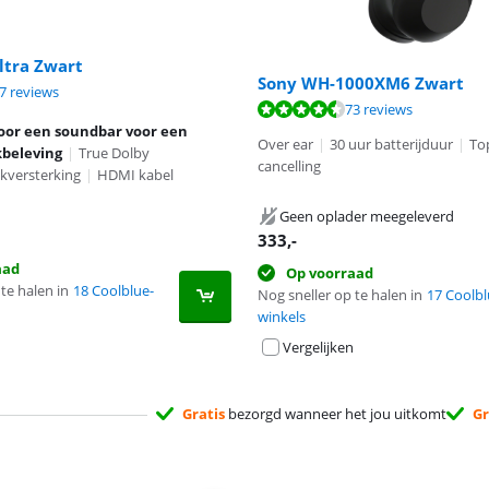
ltra Zwart
Sony WH-1000XM6 Zwart
8,9 van de 10, gebaseerd op 37 reviews.
7 reviews
8,6 van de 10, gebaseerd op 73 reviews.
73 reviews
oor een soundbar voor een
Over ear
|
30 uur batterijduur
|
To
beleving
|
True Dolby
cancelling
kversterking
|
HDMI kabel
Geen oplader meegeleverd
333
,-
aad
Op voorraad
te halen in
18 Coolblue-
Nog sneller op te halen in
17 Coolbl
winkels
Vergelijken
Gratis
bezorgd wanneer het jou uitkomt
Gr