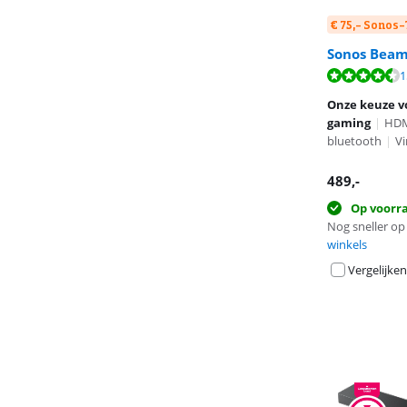
€ 75,- Sonos
Sonos Beam
Beoordeling is 
Beoordeling is 
Beoordeling is 
1
Onze keuze v
gaming
|
HDMI
bluetooth
|
Vi
489
,-
Op voorr
Nog sneller op 
winkels
Vergelijken