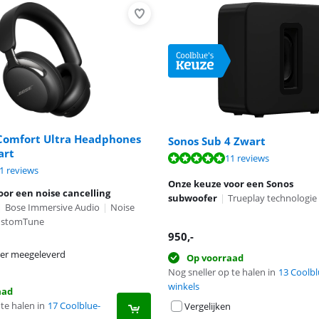
Comfort Ultra Headphones
Sonos Sub 4 Zwart
art
9,8 van de 10, gebaseerd op 11 reviews.
11 reviews
9,0 van de 10, gebaseerd op 21 reviews.
8,2 van de 10, gebaseerd op 14 reviews.
1 reviews
Onze keuze voor een Sonos
or een noise cancelling
subwoofer
|
Trueplay technologie
|
Bose Immersive Audio
|
Noise
ustomTune
950
,-
er meegeleverd
Op voorraad
Nog sneller op te halen in
13 Coolbl
winkels
aad
te halen in
17 Coolblue-
Vergelijken