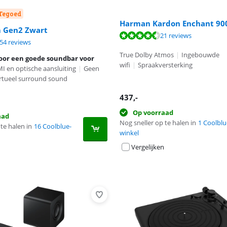
-Tegoed
Harman Kardon Enchant 90
 Gen2 Zwart
9,3 van de 10, gebaseerd op 15 reviews.
9,0 van de 10, gebaseerd op 21 reviews.
21 reviews
9,0 van de 10, gebaseerd op 154 reviews.
54 reviews
True Dolby Atmos
|
Ingebouwde
oor een goede soundbar voor
wifi
|
Spraakversterking
 en optische aansluiting
|
Geen
rtueel surround sound
437
,-
Op voorraad
aad
Nog sneller op te halen in
1 Coolblu
te halen in
16 Coolblue-
winkel
Vergelijken