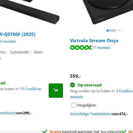
-QS700F (2025)
Victrola Stream Onyx
9,3 van de 10, gebaseerd op 23 reviews.
8,3 van de 10, gebaseerd op 48 reviews.
3 reviews
8,6 van de 10, gebaseerd op 7 reviews.
7 reviews
mos
|
Subwoofer
|
Geen
s
559
,-
aad
Op voorraad
te halen in
15 Coolblue-
Nog sneller op te halen in
3 Coolblu
winkels
Vergelijken
eedekans
van
299
,-
Voordelige Tweedekans
van
474
,-
Gratis
bezorgd wanneer het jou uitkomt
Gr