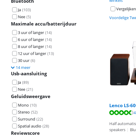
winkels
Bluetooth
Vergelijken
Ja
(
103
)
Nee
(
5
)
Voordelige Tw
Maximale accu/batterijduur
3 uur of langer
(
14
)
6 uur of langer
(
14
)
8 uur of langer
(
14
)
12 uur of langer
(
13
)
30 uur
(
6
)
14 meer
Usb-aansluiting
Ja
(
89
)
Nee
(
21
)
Geluidsweergave
Mono
Lenco LS-6
(
10
)
Beoordeling is 
Beoordeling is 
Stereo
(
52
)
Beoordeling is 
4
Surround
(
22
)
Half automati
Spatial audio
(
28
)
speakers
|
Blu
Reviewscore