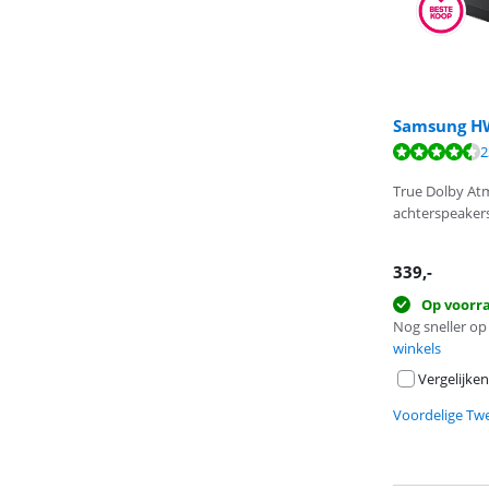
Samsung HW
Beoordeling is 
Beoordeling is 
2
Beoordeling is 
True Dolby At
achterspeaker
339
,-
Op voorr
Nog sneller op 
winkels
Vergelijken
Voordelige Tw