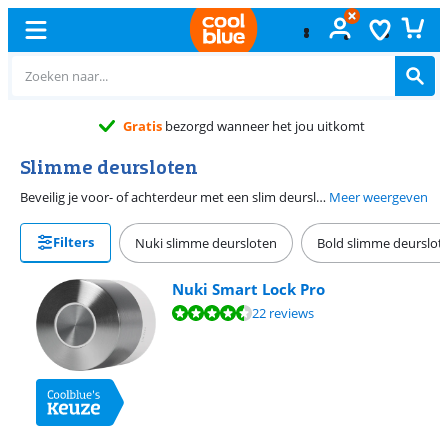
omt
Slimme deursloten
Beveilig je voor- of achterdeur met een slim deurslot. Je koppelt de smart lock aan je telefoon en opent zo de deur zonder sleutels. Zo'n slot is elektrisch, waardoor je hem via de app opent en sluit. Wanneer je het slot toegang geeft tot je locatie, gaat de deur automatisch open wanneer je thuiskomt. Controleer voordat je een slim slot koopt wel eerst of jouw huidige slot geschikt is en welke maat je nodig hebt.
Meer weergeven
Filters
Nuki slimme deursloten
Bold slimme deurslot
Nuki Smart Lock Pro
Beoordeling is 8,9 van de 10, gebaseerd op 22 reviews.
22 reviews