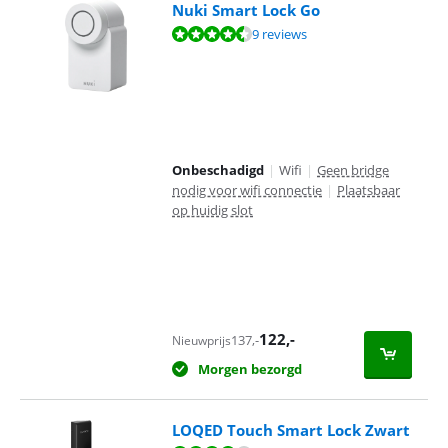
Nuki Smart Lock Go
Beoordeling is 9,3 van de 10, gebaseerd op 9 reviews.
9 reviews
Onbeschadigd
|
Wifi
|
Geen bridge
nodig voor wifi connectie
|
Plaatsbaar
op huidig slot
122
,-
137
,-
Nieuwprijs
Morgen bezorgd
LOQED Touch Smart Lock Zwart