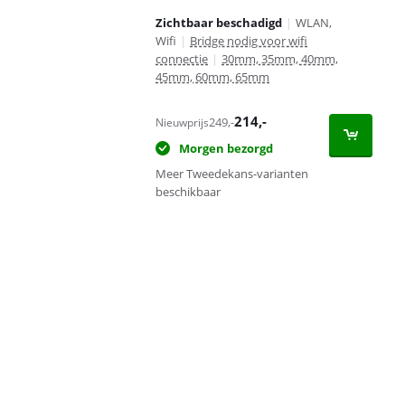
Zichtbaar beschadigd
|
WLAN,
Wifi
|
Bridge nodig voor wifi
connectie
|
30mm, 35mm, 40mm,
45mm, 60mm, 65mm
214
,-
249
,-
Nieuwprijs
Morgen bezorgd
Meer Tweedekans-varianten
beschikbaar
Advertentie