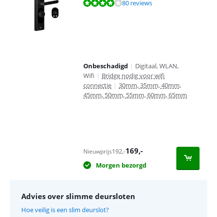
Beoordeling is 8,2 van de 10, gebaseerd op 80 reviews.
80 reviews
Onbeschadigd
|
Digitaal, WLAN,
Wifi
|
Bridge nodig voor wifi
connectie
|
30mm, 35mm, 40mm,
45mm, 50mm, 55mm, 60mm, 65mm
169
,-
192
,-
Nieuwprijs
Morgen bezorgd
Advies over slimme deursloten
Hoe veilig is een slim deurslot?