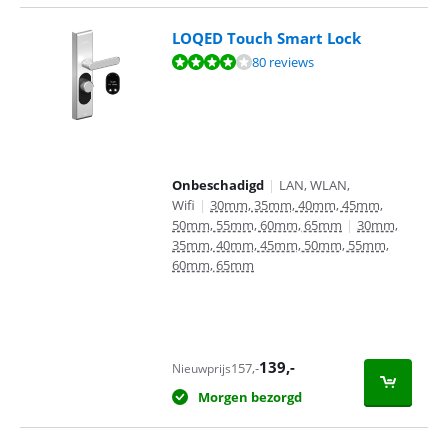
LOQED Touch Smart Lock
Beoordeling is 8,2 van de 10, gebaseerd op 80 reviews.
80 reviews
Onbeschadigd
|
LAN, WLAN,
Wifi
|
30mm, 35mm, 40mm, 45mm,
50mm, 55mm, 60mm, 65mm
|
30mm,
35mm, 40mm, 45mm, 50mm, 55mm,
60mm, 65mm
139
,-
157
,-
Nieuwprijs
Morgen bezorgd