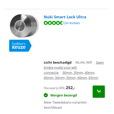
Nuki Smart Lock Ultra
Beoordeling is 9,1 van de 10, gebaseerd op 24 reviews.
24 reviews
Licht beschadigd
|
WLAN, Wifi
|
Geen
bridge nodig voor wifi
connectie
|
30mm, 35mm, 40mm,
45mm, 50mm, 55mm, 60mm, 65mm
252
,-
309
,-
Nieuwprijs
Morgen bezorgd
Meer Tweedekans-varianten
beschikbaar