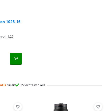
ion 1025-16
voir 1,25
atis
ruilen
22 échte winkels