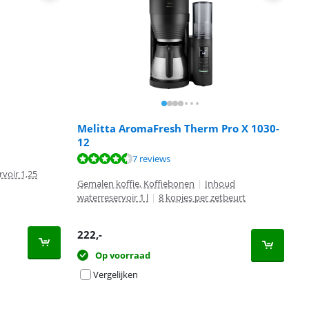
Melitta AromaFresh Therm Pro X 1030-
12
7 reviews
voir 1,25
Gemalen koffie, Koffiebonen
|
Inhoud
waterreservoir 1 l
|
8 kopjes per zetbeurt
222
,-
Op voorraad
Vergelijken