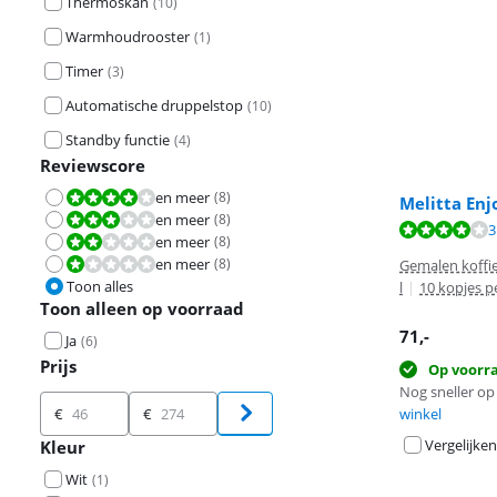
Thermoskan
(
10
)
Warmhoudrooster
(
1
)
Timer
(
3
)
Automatische druppelstop
(
10
)
Standby functie
(
4
)
Reviewscore
en meer
(
8
)
Beoordeling is 8,0 van de 10.
Melitta En
en meer
(
8
)
Beoordeling is 6,0 van de 10.
Beoordeling is 
3
Beoordeling is 
en meer
(
8
)
Beoordeling is 4,0 van de 10.
Beoordeling is 
en meer
(
8
)
Beoordeling is 2,0 van de 10.
Gemalen koffi
Toon alles
l
|
10 kopjes p
Toon alleen op voorraad
71
,-
Ja
(
6
)
Prijs
Op voorr
Nog sneller op 
Prijs
€
€
winkel
Vergelijken
Kleur
Wit
(
1
)