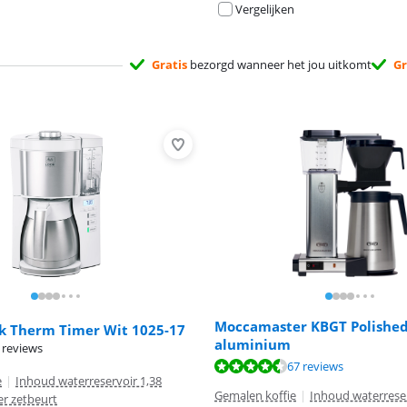
Vergelijken
Gratis
bezorgd wanneer het jou uitkomt
Gr
Moccamaster KBGT Polishe
ok Therm Timer Wit 1025-17
aluminium
 reviews
9,1 van de 10, gebaseerd op 67 reviews.
67 reviews
e
|
Inhoud waterreservoir 1,38
Gemalen koffie
|
Inhoud waterreser
er zetbeurt