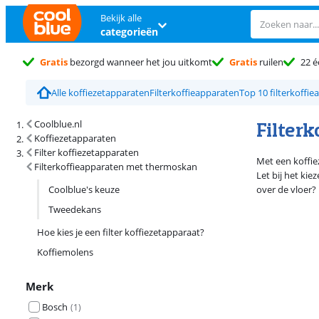
Bekijk alle
categorieën
Gratis
bezorgd wanneer het jou uitkomt
Gratis
ruilen
22 é
Alle koffiezetapparaten
Filterkoffieapparaten
Top 10 filterkoffi
Zoekresultaten en sortering
Filter
Coolblue.nl
Koffiezetapparaten
Filter koffiezetapparaten
Met een koffie
Filterkoffieapparaten met thermoskan
Let bij het ki
Coolblue's keuze
over de vloer? 
Tweedekans
Hoe kies je een filter koffiezetapparaat?
Koffiemolens
Merk
Bosch
(
1
)