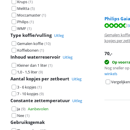
Krups
(
1
)
Melitta
(
5
)
Moccamaster
(
1
)
Philips Ga
Philips
(
1
)
Beoordeling is 
3
WMF
(
1
)
Beoordeling is 
Type koffie/vulling
Gemalen koffi
Uitleg
kopjes per zet
Gemalen koffie
(
10
)
Koffiebonen
(
1
)
70
,-
Inhoud waterreservoir
Uitleg
Op voorr
Kleiner dan 1 liter
(
1
)
Nog sneller op 
1,0 - 1,5 liter
(
9
)
winkels
Aantal kopjes per zetbeurt
Uitleg
Vergelijken
3 - 6 kopjes
(
1
)
7 - 10 kopjes
(
9
)
Constante zettemperatuur
Uitleg
Ja
Aanbevolen
(
9
)
Nee
(
1
)
Gebruiksgemak