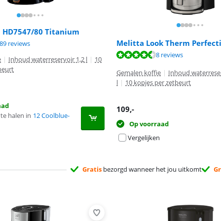
ia HD7547/80 Titanium
Melitta Look Therm Perfect
8,8 van de 10, gebaseerd op 389 reviews.
89 reviews
9,2 van de 10, gebaseerd op 8 reviews.
8 reviews
e
|
Inhoud waterreservoir 1,2 l
|
10
beurt
Gemalen koffie
|
Inhoud waterreser
l
|
10 kopjes per zetbeurt
aad
109
,-
te halen in
12 Coolblue-
Op voorraad
Vergelijken
Gratis
bezorgd wanneer het jou uitkomt
Gr