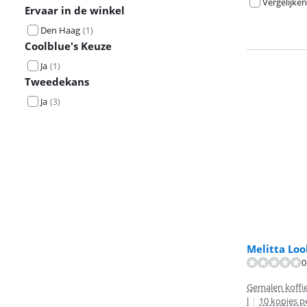
Vergelijken
Ervaar in de winkel
Den Haag
(
1
)
Coolblue's Keuze
Ja
(
1
)
Tweedekans
Ja
(
3
)
Melitta Lo
0
Beoordeling is 
Gemalen koffi
l
|
10 kopjes p