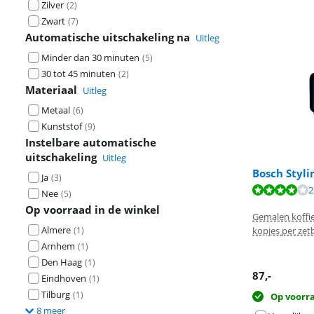
Zilver
(
2
)
Zwart
(
7
)
Automatische uitschakeling na
Uitleg
Minder dan 30 minuten
(
5
)
30 tot 45 minuten
(
2
)
Materiaal
Uitleg
Metaal
(
6
)
Kunststof
(
9
)
Instelbare automatische
uitschakeling
Uitleg
Bosch Styl
Ja
(
3
)
Beoordeling is 
2
Nee
(
5
)
Beoordeling is 
Op voorraad in de winkel
Gemalen koffi
Almere
(
1
)
kopjes per zet
Arnhem
(
1
)
Den Haag
(
1
)
87
,-
Eindhoven
(
1
)
Tilburg
(
1
)
Op voorr
8 meer