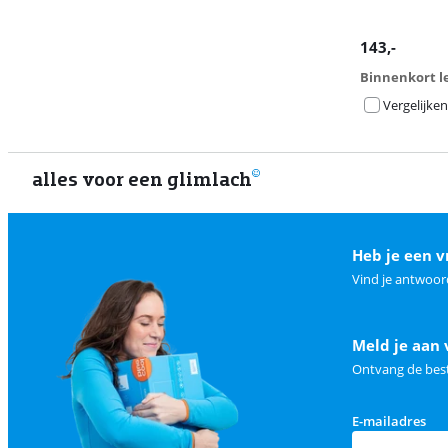
143
,-
Binnenkort l
Vergelijken
alles voor een glimlach
Heb je een v
Vind je antwoor
Meld je aan 
Ontvang de best
E-mailadres