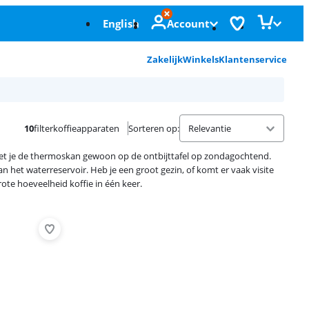
English
Account
Zakelijk
Winkels
Klantenservice
10
filterkoffieapparaten
Sorteren op
:
zet je de thermoskan gewoon op de ontbijttafel op zondagochtend.
 het waterreservoir. Heb je een groot gezin, of komt er vaak visite
rote hoeveelheid koffie in één keer.
Advertentie