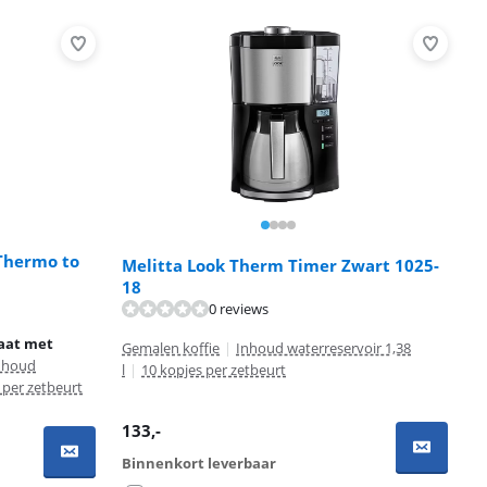
Thermo to
Melitta Look Therm Timer Zwart 1025-
18
0 reviews
raat met
Gemalen koffie
|
Inhoud waterreservoir 1,38
nhoud
l
|
10 kopjes per zetbeurt
 per zetbeurt
133
,-
Binnenkort leverbaar