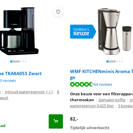
WMF KITCHENminis Aroma 
ine TKA8A053 Zwart
go
8,4 van de 10, gebaseerd op 23 reviews.
3 reviews
8,8 van de 10, gebaseerd op 64 reviews.
64 reviews
e
|
Inhoud waterreservoir 1,1 l
|
8
Onze keuze voor een filterappa
beurt
thermoskan
|
Gemalen koffie
|
I
waterreservoir 0,625 liter
|
5 kopjes
82
,-
aad
Tijdelijk uitverkocht