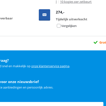
l
|
10 kopjes per zetbeurt
274
,-
everbaar
Tijdelijk uitverkocht
Vergelijken
Grat
raag?
d snel en makkelijk op
onze klantenservice pagina
.
voor onze nieuwsbrief
e aanbiedingen en persoonlijk advies.