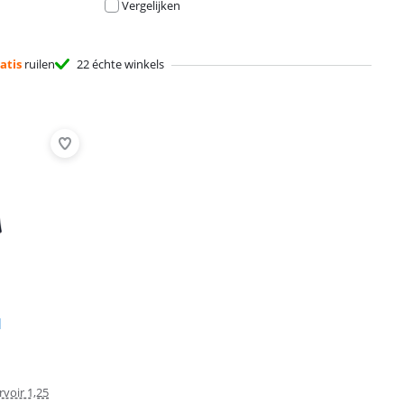
Vergelijken
atis
ruilen
22 échte winkels
d
voir 1,25