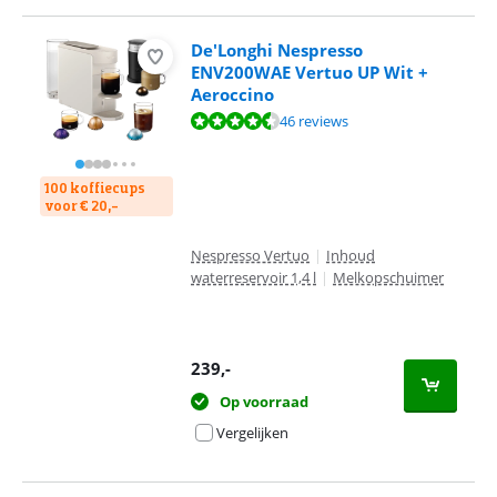
De'Longhi Nespresso
ENV200WAE Vertuo UP Wit +
Aeroccino
Beoordeling is 9,1 van de 10, gebaseerd op 46 reviews.
46 reviews
100 koffiecups
voor € 20,-
Nespresso Vertuo
|
Inhoud
waterreservoir 1,4 l
|
Melkopschuimer
239
,-
Op voorraad
Vergelijken