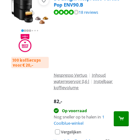
Pop ENV90.B
Beoordeling is 8,0 van de 10, gebaseerd op 18 reviews.
18 reviews
100 koffiecups
voor € 20,-
Nespresso Vertuo
|
Inhoud
waterreservoir 0,6 l
|
Instelbaar
koffievolume
82
,-
Op voorraad
Nog sneller op te halen in
1
Coolblue-winkel
Vergelijken