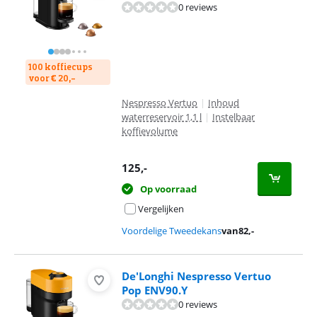
0 reviews
100 koffiecups
voor € 20,-
Nespresso Vertuo
|
Inhoud
waterreservoir 1,1 l
|
Instelbaar
koffievolume
125
,-
Op voorraad
Vergelijken
Voordelige Tweedekans
van
82
,-
De'Longhi Nespresso Vertuo
Pop ENV90.Y
0 reviews