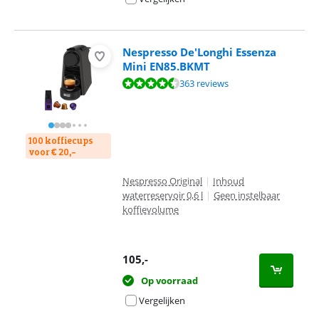
Nespresso De'Longhi Essenza
Mini EN85.BKMT
Beoordeling is 8,8 van de 10, gebaseerd op 363 reviews.
363 reviews
100 koffiecups
voor € 20,-
Nespresso Original
|
Inhoud
waterreservoir 0,6 l
|
Geen instelbaar
koffievolume
105
,-
Op voorraad
Vergelijken