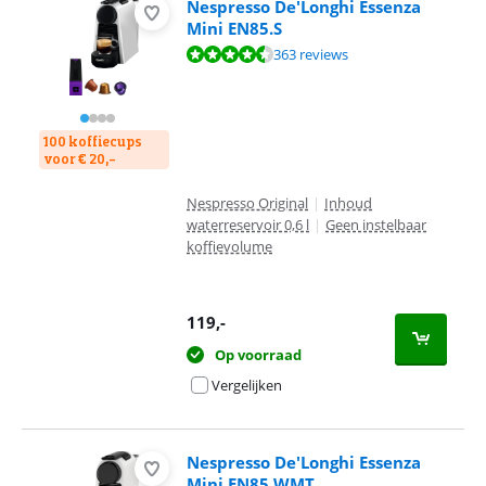
Nespresso De'Longhi Essenza
Mini EN85.S
Beoordeling is 8,8 van de 10, gebaseerd op 363 reviews.
363 reviews
100 koffiecups
voor € 20,-
Nespresso Original
|
Inhoud
waterreservoir 0,6 l
|
Geen instelbaar
koffievolume
119
,-
Op voorraad
Vergelijken
Nespresso De'Longhi Essenza
Mini EN85.WMT