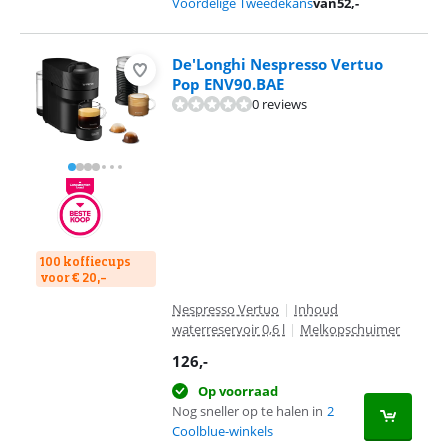
Voordelige Tweedekans
van
52
,-
De'Longhi Nespresso Vertuo
Pop ENV90.BAE
0 reviews
100 koffiecups
voor € 20,-
Nespresso Vertuo
|
Inhoud
waterreservoir 0,6 l
|
Melkopschuimer
126
,-
Op voorraad
Nog sneller op te halen in
2
Coolblue-winkels