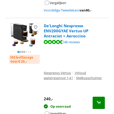
Vergelijken
Voordelige Tweedekans
van
80
,-
De'Longhi Nespresso
ENV200GYAE Vertuo UP
Antraciet + Aeroccino
Beoordeling is 9,1 van de 10, gebaseerd op 46 reviews.
46 reviews
100 koffiecups
voor € 20,-
Nespresso Vertuo
|
Inhoud
waterreservoir 1,4 l
|
Melkopschuimer
240
,-
Op voorraad
Vergelijken