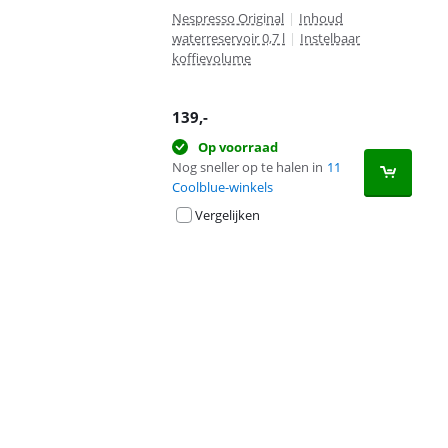
Nespresso Original
|
Inhoud
waterreservoir 0,7 l
|
Instelbaar
koffievolume
139
,-
Op voorraad
Nog sneller op te halen in
11
Coolblue-winkels
Vergelijken
Advertentie