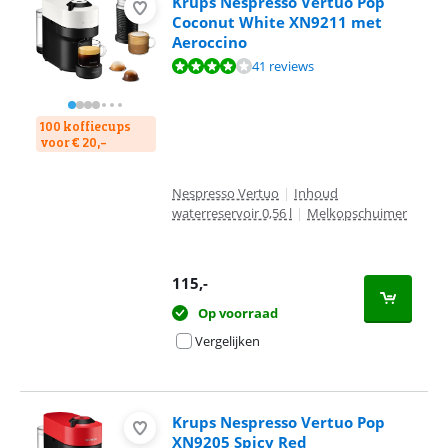
Krups Nespresso Vertuo Pop
Coconut White XN9211 met
Aeroccino
Beoordeling is 8,1 van de 10, gebaseerd op 41 reviews.
41 reviews
100 koffiecups
voor € 20,-
Nespresso Vertuo
|
Inhoud
waterreservoir 0,56 l
|
Melkopschuimer
115
,-
Op voorraad
Vergelijken
Krups Nespresso Vertuo Pop
XN9205 Spicy Red