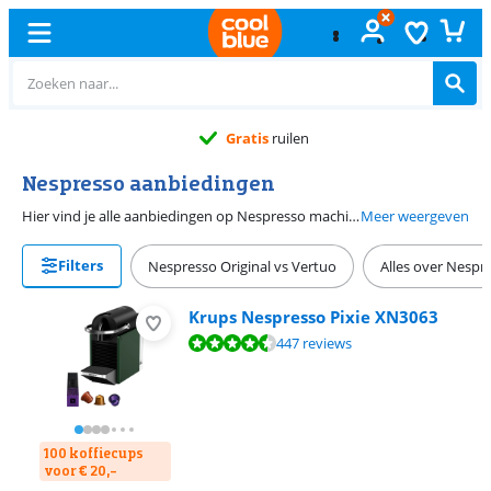
Gratis
ruilen
Nespresso aanbiedingen
Hier vind je alle aanbiedingen op Nespresso machines. Kies de Nespresso machine die het beste bij jou past. Je kan kiezen uit Nespresso machines waarmee je zwarte koffie maakt of koffie met melk.
Meer weergeven
Filters
Nespresso Original vs Vertuo
Alles over Nespr
Krups Nespresso Pixie XN3063
Beoordeling is 8,6 van de 10, gebaseerd op 447 reviews.
447 reviews
100 koffiecups
voor € 20,-