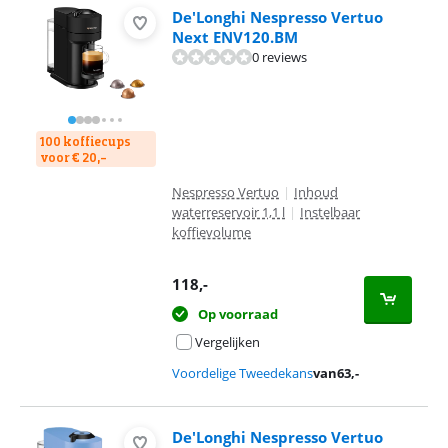
De'Longhi Nespresso Vertuo
Next ENV120.BM
0 reviews
100 koffiecups
voor € 20,-
Nespresso Vertuo
|
Inhoud
waterreservoir 1,1 l
|
Instelbaar
koffievolume
118
,-
Op voorraad
Vergelijken
Voordelige Tweedekans
van
63
,-
De'Longhi Nespresso Vertuo