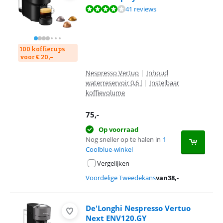
Beoordeling is 8,1 van de 10, gebaseerd op 41 reviews.
41 reviews
100 koffiecups
voor € 20,-
Nespresso Vertuo
|
Inhoud
waterreservoir 0,6 l
|
Instelbaar
koffievolume
75
,-
Op voorraad
Nog sneller op te halen in
1
Coolblue-winkel
Vergelijken
Voordelige Tweedekans
van
38
,-
De'Longhi Nespresso Vertuo
Next ENV120.GY