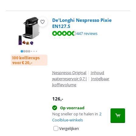
De'Longhi Nespresso Pixie
EN127.S
Beoordeling is 8,6 van de 10, gebaseerd op 447 reviews.
447 reviews
100 koffiecups
voor € 20,-
Nespresso Original
|
Inhoud
waterreservoir 0,7 l
|
Instelbaar
koffievolume
126
,-
Op voorraad
Nog sneller op te halen in
2
Coolblue-winkels
Vergelijken