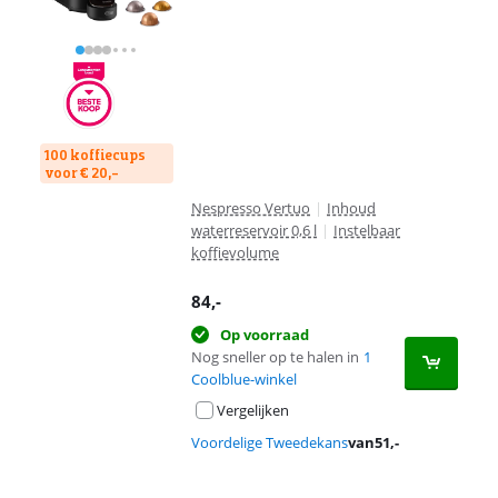
100 koffiecups
voor € 20,-
Nespresso Vertuo
|
Inhoud
waterreservoir 0,6 l
|
Instelbaar
koffievolume
84
,-
Op voorraad
Nog sneller op te halen in
1
Coolblue-winkel
Vergelijken
Voordelige Tweedekans
van
51
,-
Advertentie