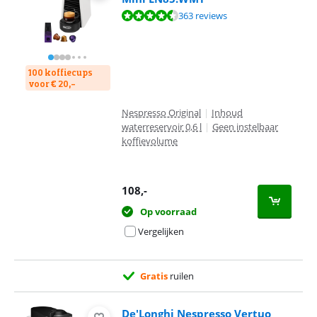
Beoordeling is 8,8 van de 10, gebaseerd op 363 reviews.
363 reviews
100 koffiecups
voor € 20,-
Nespresso Original
|
Inhoud
waterreservoir 0,6 l
|
Geen instelbaar
koffievolume
108
,-
Op voorraad
Vergelijken
Gratis
ruilen
De'Longhi Nespresso Vertuo