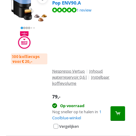
Pop ENV90.A
Beoordeling is 9,6 van de 10, gebaseerd op 1 review.
1 review
100 koffiecups
voor € 20,-
Nespresso Vertuo
|
Inhoud
waterreservoir 0,6 l
|
Instelbaar
koffievolume
79
,-
Op voorraad
Nog sneller op te halen in
1
Coolblue-winkel
Vergelijken