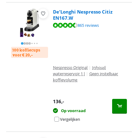
De'Longhi Nespresso Citiz
EN167.W
Beoordeling is 8,8 van de 10, gebaseerd op 865 reviews.
865 reviews
100 koffiecups
voor € 20,-
Nespresso Original
|
Inhoud
waterreservoir 1 l
|
Geen instelbaar
koffievolume
136
,-
Op voorraad
Vergelijken