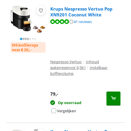
Krups Nespresso Vertuo Pop
XN9201 Coconut White
Beoordeling is 8,1 van de 10, gebaseerd op 41 reviews.
41 reviews
100 koffiecups
voor € 20,-
Nespresso Vertuo
|
Inhoud
waterreservoir 0,56 l
|
Instelbaar
koffievolume
79
,-
Op voorraad
Vergelijken