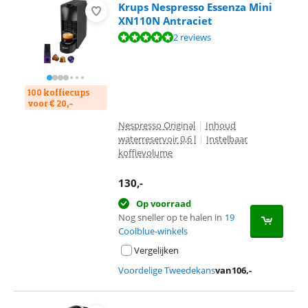
Krups Nespresso Essenza Mini
XN110N Antraciet
Beoordeling is 9,8 van de 10, gebaseerd op 2 reviews.
2 reviews
100 koffiecups
voor € 20,-
Nespresso Original
|
Inhoud
waterreservoir 0,6 l
|
Instelbaar
koffievolume
130
,-
Op voorraad
Nog sneller op te halen in
19
Coolblue-winkels
Vergelijken
Voordelige Tweedekans
van
106
,-