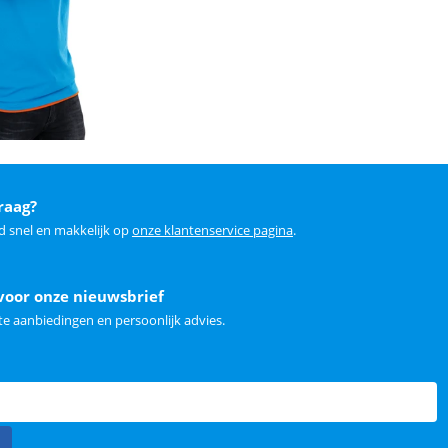
raag?
d snel en makkelijk op
onze klantenservice pagina
.
voor onze nieuwsbrief
e aanbiedingen en persoonlijk advies.