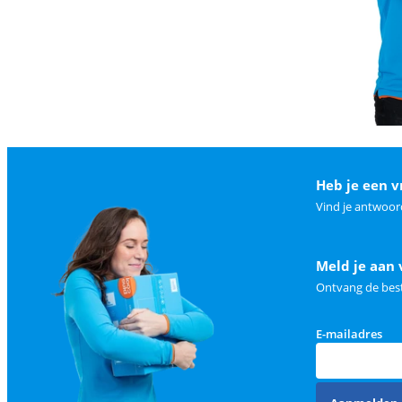
Heb je een v
Vind je antwoor
Meld je aan 
Ontvang de best
E-mailadres