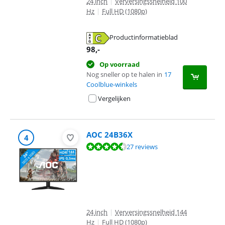
24 inch
|
Verversingssnelheid 100
Hz
|
Full HD (1080p)
Productinformatieblad
opent in nieuw tabblad
98
,-
Op voorraad
Nog sneller op te halen in
17
Coolblue-winkels
Vergelijken
AOC 24B36X
4
Beoordeling is 9,4 van de 10, gebaseerd op 27 reviews.
27 reviews
24 inch
|
Verversingssnelheid 144
Hz
|
Full HD (1080p)