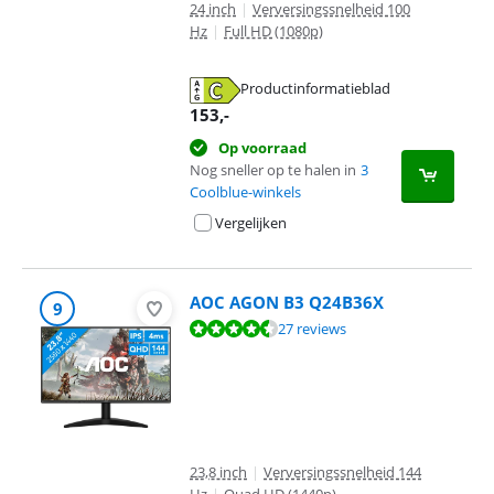
24 inch
|
Verversingssnelheid 100
Hz
|
Full HD (1080p)
Productinformatieblad
opent in nieuw tabblad
153
,-
Op voorraad
Nog sneller op te halen in
3
Coolblue-winkels
Vergelijken
AOC AGON B3 Q24B36X
9
Beoordeling is 9,4 van de 10, gebaseerd op 27 reviews.
27 reviews
23,8 inch
|
Verversingssnelheid 144