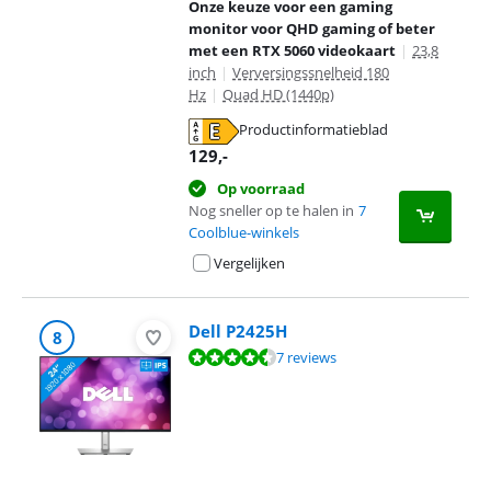
Onze keuze voor een gaming
monitor voor QHD gaming of beter
met een RTX 5060 videokaart
|
23,8
inch
|
Verversingssnelheid 180
Hz
|
Quad HD (1440p)
Productinformatieblad
opent in nieuw tabblad
129
,-
Op voorraad
Nog sneller op te halen in
7
Coolblue-winkels
Vergelijken
Dell P2425H
8
Beoordeling is 9,3 van de 10, gebaseerd op 7 reviews.
7 reviews