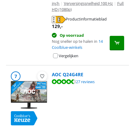
inch
|
Verversingssnelheid 100 Hz
|
Full
HD (1080p)
Productinformatieblad
opent in nieuw tabblad
129
,-
Op voorraad
Nog sneller op te halen in
14
Coolblue-winkels
Vergelijken
AOC Q24G4RE
7
Beoordeling is 9,4 van de 10, gebaseerd op 27 reviews.
27 reviews