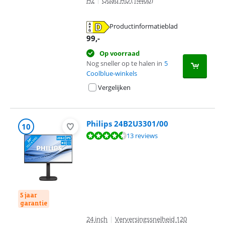
Hz
|
Quad HD (1440p)
Productinformatieblad
opent in nieuw tabblad
99
,-
Op voorraad
Nog sneller op te halen in
5
Coolblue-winkels
Vergelijken
Philips 24B2U3301/00
10
Beoordeling is 8,9 van de 10, gebaseerd op 13 reviews.
13 reviews
5 jaar
garantie
24 inch
|
Verversingssnelheid 120