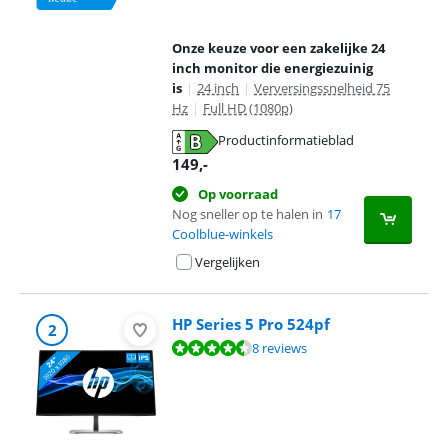
Onze keuze voor een zakelijke 24
inch monitor die energiezuinig
is
|
24 inch
|
Verversingssnelheid 75
Hz
|
Full HD (1080p)
Productinformatieblad
opent in nieuw tabblad
149
,-
Op voorraad
Nog sneller op te halen in
17
Coolblue-winkels
Vergelijken
HP Series 5 Pro 524pf
2
Beoordeling is 9,4 van de 10, gebaseerd op 8 reviews.
8 reviews