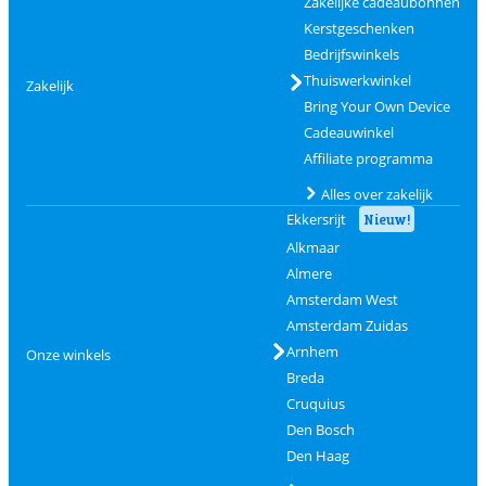
Zakelijke cadeaubonnen
Kerstgeschenken
Bedrijfswinkels
Thuiswerkwinkel
Zakelijk
Bring Your Own Device
Cadeauwinkel
Affiliate programma
Alles over zakelijk
Ekkersrijt
Nieuw!
Alkmaar
Almere
Amsterdam West
Amsterdam Zuidas
Arnhem
Onze winkels
Breda
Cruquius
Den Bosch
Den Haag