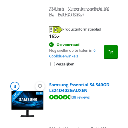
23,8 inch
|
Verversingssnelheid 100
Hz
|
Full HD (1080p)
Productinformatieblad
opent in nieuw tabblad
165
,-
Op voorraad
Nog sneller op te halen in
6
Coolblue-winkels
Vergelijken
Samsung Essential S4 S40GD
3
LS24D402GAUXEN
Beoordeling is 9,0 van de 10, gebaseerd op 38 reviews.
38 reviews