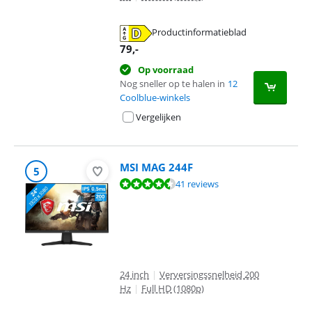
Productinformatieblad
opent in nieuw tabblad
79
,-
Op voorraad
Nog sneller op te halen in
12
Coolblue-winkels
Vergelijken
MSI MAG 244F
5
Beoordeling is 9,0 van de 10, gebaseerd op 41 reviews.
41 reviews
24 inch
|
Verversingssnelheid 200
Hz
|
Full HD (1080p)