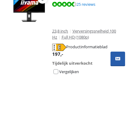
Beoordeling is 8,8 van de 10, gebaseerd op 25 reviews.
25 reviews
23,8 inch
|
Verversingssnelheid 100
Hz
|
Full HD (1080p)
Productinformatieblad
opent in nieuw tabblad
197
,-
Tijdelijk uitverkocht
Vergelijken
Advertentie