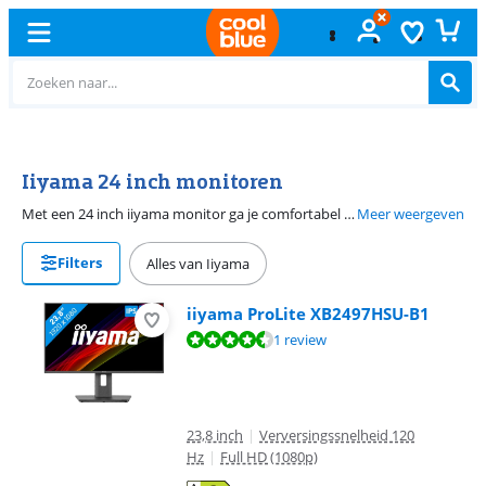
Gratis
ruilen
Iiyama 24 inch monitoren
Met een 24 inch iiyama monitor ga je comfortabel aan de slag met je werkdag of gaming marathon. Je hebt genoeg ruimte voor je dagelijkse werkzaamheden in tekstdocumenten, spreadsheets en bewerkingsprogramma's. Daarnaast neemt de monitor niet teveel ruimte in en blijft je bureau netjes geordend. Wil je meer schermruimte? Plaats dan 2 24 inch iiyama beeldschermen naast elkaar en verdubbel je overzicht. Voor gaming kijk je naar de iiyama Red Eagle of Black Hawk 24 inch monitoren. Deze bieden een hoge 165hz verversingssnelheid voor vloeiende gameplay, zelfs in de meest veeleisende situaties.
Meer weergeven
Filters
Alles van Iiyama
iiyama ProLite XB2497HSU-B1
Beoordeling is 9,2 van de 10, gebaseerd op 1 review.
1 review
23,8 inch
|
Verversingssnelheid 120
Hz
|
Full HD (1080p)