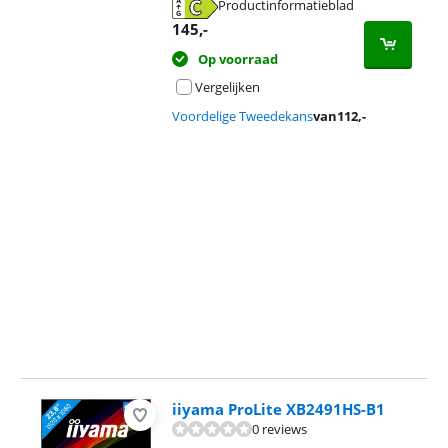
Productinformatieblad
opent in nieuw tabblad
145
,-
Op voorraad
Vergelijken
Voordelige Tweedekans
van
112
,-
Advertentie
iiyama ProLite XB2491HS-B1
0 reviews