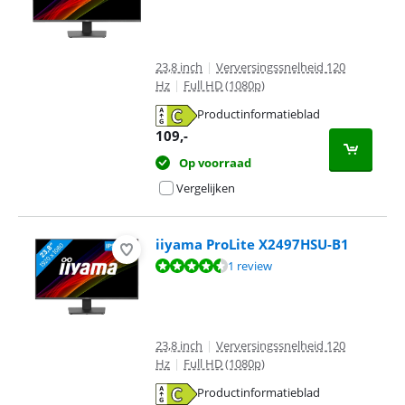
23,8 inch
|
Verversingssnelheid 120
Hz
|
Full HD (1080p)
Productinformatieblad
opent in nieuw tabblad
109
,-
Op voorraad
Vergelijken
iiyama ProLite X2497HSU-B1
Beoordeling is 9,2 van de 10, gebaseerd op 1 review.
1 review
23,8 inch
|
Verversingssnelheid 120
Hz
|
Full HD (1080p)
Productinformatieblad