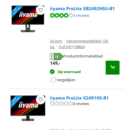
iiyama ProLite XB2492HSU-B1
Beoordeling is 8,2 van de 10, gebaseerd op 5 reviews.
5 reviews
24 inch
|
Verversingssnelheid 120
Hz
|
Full HD (1080p)
Productinformatieblad
opent in nieuw tabblad
149
,-
Op voorraad
Vergelijken
iiyama ProLite X2491HS-B1
0 reviews