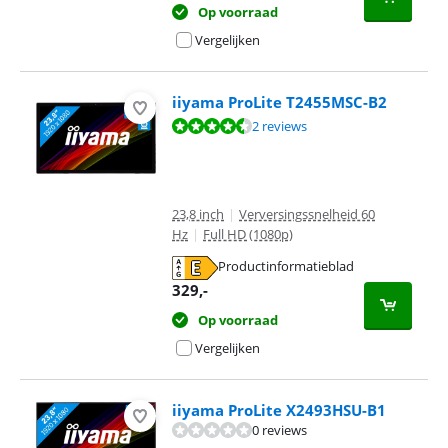
Op voorraad
Vergelijken
iiyama ProLite T2455MSC-B2
Beoordeling is 9,2 van de 10, gebaseerd op 2 reviews.
2 reviews
23,8 inch
|
Verversingssnelheid 60
Hz
|
Full HD (1080p)
Productinformatieblad
opent in nieuw tabblad
329
,-
Op voorraad
Vergelijken
iiyama ProLite X2493HSU-B1
0 reviews