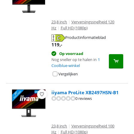
23,8 inch
|
Verversingssnelheid 120
Hz
|
Full HD (1080p)
Productinformatieblad
opent in nieuw tabblad
119
,-
Op voorraad
Nog sneller op te halen in
1
Coolblue-winkel
Vergelijken
iiyama ProLite XB2497HSN-B1
0 reviews
23,8 inch
|
Verversingssnelheid 100
Hz
|
Full HD (1080p)