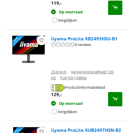
opent in nieuw tabblad
119
,-
Op voorraad
Vergelijken
iiyama ProLite XB2493HSU-B1
0 reviews
23,8 inch
|
Verversingssnelheid 120
Hz
|
Full HD (1080p)
Productinformatieblad
opent in nieuw tabblad
129
,-
Op voorraad
Vergelijken
iiyama ProLite XUB2497HSN-B2