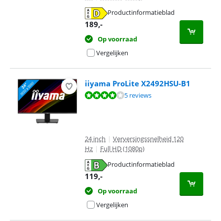
Productinformatieblad
opent in nieuw tabblad
189
,-
Op voorraad
Vergelijken
iiyama ProLite X2492HSU-B1
Beoordeling is 8,2 van de 10, gebaseerd op 5 reviews.
5 reviews
24 inch
|
Verversingssnelheid 120
Hz
|
Full HD (1080p)
Productinformatieblad
opent in nieuw tabblad
119
,-
Op voorraad
Vergelijken