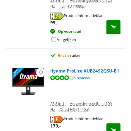
23,8 inch
|
Verversingssnelheid 120
Hz
|
Full HD (1080p)
Productinformatieblad
opent in nieuw tabblad
99
,-
Op voorraad
Vergelijken
Gratis
ruilen
iiyama ProLite XUB2492QSU-B1
Beoordeling is 8,2 van de 10, gebaseerd op 5 reviews.
5 reviews
23,8 inch
|
Verversingssnelheid 100
Hz
|
Quad HD (1440p)
Productinformatieblad
opent in nieuw tabblad
179
,-