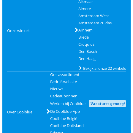
Alkmaar
Almere
Amsterdam West
Amsterdam Zuidas
Arnhem
Onze winkels
Breda
Cruquius
Den Bosch
Den Haag
Bekijk al onze 22 winkels
Ons assortiment
Bedrijfswebsite
Nieuws
Cadeaubonnen
Werken bij Coolblue
Vacatures genoeg!
De Coolblue-App
Over Coolblue
Coolblue België
Coolblue Duitsland
Privacy