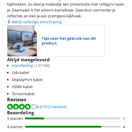
kijkhoeken. Zo deel je makkelijk een presentatie met collega’s naast
je. Daarnaast is het scherm kantelbaar. Daardoor verminder je
reflecties en kies je een prettigere kijkhoek.
Bekijk volledige omschrijving
Tips voor het gebruik van dit
product
Altijd meegeleverd
Handleiding
(
2.07
MB)
Usb kabel
DisplayPort kabel
HDMI kabel
Stroomkabel
Reviews
Beoordeling is 8,2 van de 10, gebaseerd op 5 reviews.
8,2
/10
(5 reviews)
Beoordeling
5 sterren
1
4 sterren
4