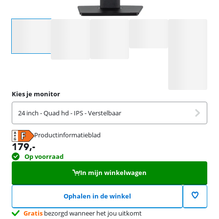
Selecteer een optie
Kies je monitor
24 inch - Quad hd - IPS - Verstelbaar
Productinformatieblad
opent in nieuw tabblad
179
,-
Op voorraad
In mijn winkelwagen
Ophalen in de winkel
Gratis
bezorgd wanneer het jou uitkomt