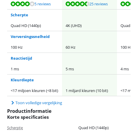
Beoordeling is 8,2 van de 10, gebaseerd op 5 reviews.
Beoordeling is 8,7 van de 10, gebaseerd op 25 reviews.
Beoordeling is 8,9 van de 10, gebaseerd op 137 reviews.
5 reviews
25 reviews
Scherpte
Quad HD (1440p)
4K (UHD)
Quad H
Verversingssnelheid
100 Hz
60 Hz
100 Hz
Reactietijd
1 ms
5 ms
4 ms
Kleurdiepte
<17 miljoen kleuren (<8 bit)
1 miljard kleuren (10 bit)
<17 mil
Toon volledige vergelijking
Productinformatie
Korte specificaties
Scherpte
Quad HD (1440p)