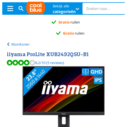
Bekijk alle
categorieën
Gratis
ruilen
Gratis
ruilen
Monitoren
iiyama ProLite XUB2492QSU-B1
Beoordeling is 8,2 van de 10, gebaseerd op 5 reviews.
8,2
/10
(5 reviews)