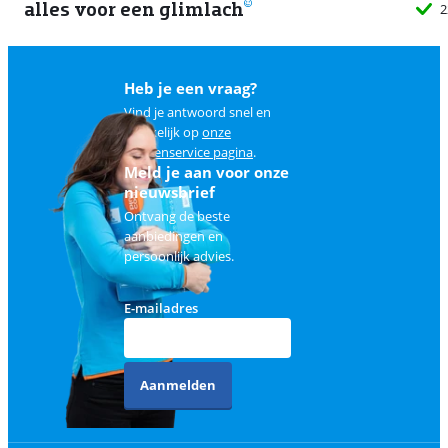
alles voor een glimlach
2
Heb je een vraag?
Vind je antwoord snel en
makkelijk op
onze
klantenservice pagina
.
Meld je aan voor onze
nieuwsbrief
Ontvang de beste
aanbiedingen en
persoonlijk advies.
E-mailadres
Aanmelden