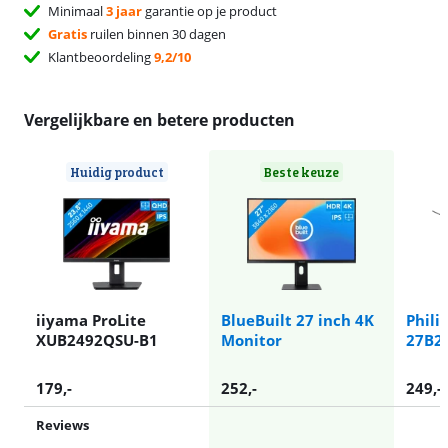
Minimaal
3 jaar
garantie op je product
Gratis
ruilen binnen 30 dagen
Klantbeoordeling
9,2/10
Vergelijkbare en betere producten
Huidig product
Beste keuze
iiyama ProLite
BlueBuilt 27 inch 4K
Phili
XUB2492QSU-B1
Monitor
27B2
179
,-
252
,-
249
,-
Reviews