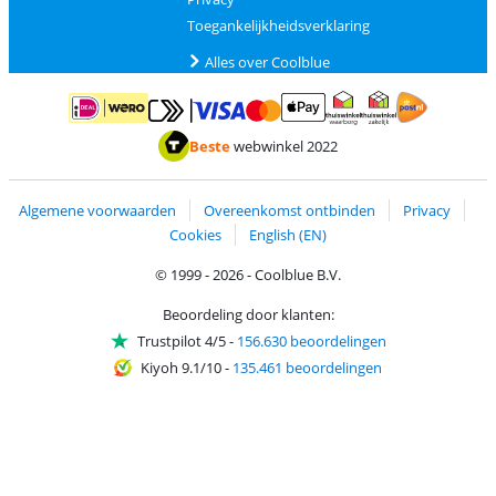
Toegankelijkheidsverklaring
Alles over Coolblue
Betalen met MasterCard en Visa via ClickToPay
Betalen met ApplePay
Betalen met iDEAL | Wero
Verzending en 
Thuiswinkel waarborg
Thuiswinkel waarborg
Beste
webwinkel 2022
Algemene voorwaarden
Overeenkomst ontbinden
Privacy
Cookies
English (EN)
© 1999 - 2026 - Coolblue B.V.
Beoordeling door klanten:
Trustpilot 4/5
-
156.630 beoordelingen
Kiyoh 9.1/10
-
135.461 beoordelingen