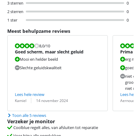
3 sterren
0
2 sterren
0
1 ster
0
Meest behulpzame reviews
Beoordeling is 8,0 van de 10.
Beoordeling i
8,0
/10
Goed scherm, maar slecht geluid
Prima m
Mooi en helder beeld
erg mo
Slechte geluidskwaliteit
goed 
niet 
groot 
niet m
Lees hele review
Lees hel
Beoordeling door:
Datum:
Beoordeling 
Datum:
Kamiel
14 november 2024
Aernoudt
Toon alle 5 reviews
Verzeker je monitor
Coolblue regelt alles, van afsluiten tot reparatie
Voor bijna alle ongelukken