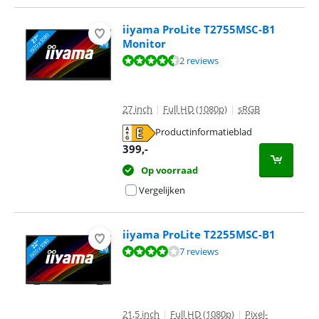
iiyama ProLite T2755MSC-B1
Monitor
Beoordeling is 9,2 van de 10, gebaseerd op 2 reviews.
2 reviews
27 inch
|
Full HD (1080p)
|
sRGB
Productinformatieblad
opent in nieuw tabblad
399
,-
Op voorraad
Vergelijken
iiyama ProLite T2255MSC-B1
Beoordeling is 8,2 van de 10, gebaseerd op 7 reviews.
7 reviews
21,5 inch
|
Full HD (1080p)
|
Pixel-