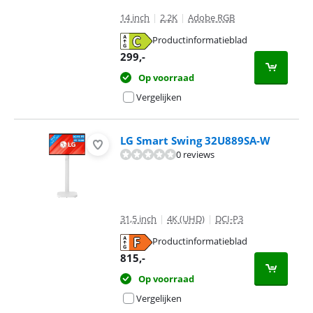
14 inch
|
2.2K
|
Adobe RGB
Productinformatieblad
opent in nieuw tabblad
299
,-
Op voorraad
Vergelijken
LG Smart Swing 32U889SA-W
0 reviews
31,5 inch
|
4K (UHD)
|
DCI-P3
Productinformatieblad
opent in nieuw tabblad
815
,-
Op voorraad
Vergelijken