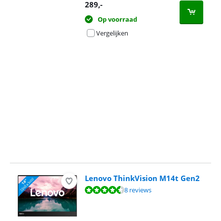
opent in nieuw tabblad
289
,-
Op voorraad
Vergelijken
Advertentie
Lenovo ThinkVision M14t Gen2
Beoordeling is 8,7 van de 10, gebaseerd op 8 reviews.
8 reviews