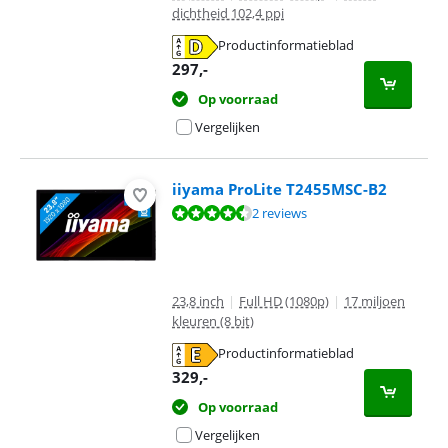
dichtheid 102,4 ppi
Productinformatieblad
opent in nieuw tabblad
297
,-
Op voorraad
Vergelijken
iiyama ProLite T2455MSC-B2
Beoordeling is 9,2 van de 10, gebaseerd op 2 reviews.
2 reviews
23,8 inch
|
Full HD (1080p)
|
17 miljoen
kleuren (8 bit)
Productinformatieblad
opent in nieuw tabblad
329
,-
Op voorraad
Vergelijken