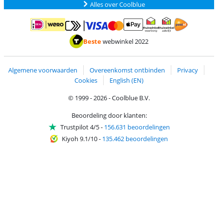
Alles over Coolblue
Betalen met MasterCard en Visa via ClickToPay
Betalen met ApplePay
Betalen met iDEAL | Wero
Verzending en 
Thuiswinkel waarborg
Thuiswinkel waarborg
Beste
webwinkel 2022
Algemene voorwaarden
Overeenkomst ontbinden
Privacy
Cookies
English (EN)
© 1999 - 2026 - Coolblue B.V.
Beoordeling door klanten:
Trustpilot 4/5
-
156.631 beoordelingen
Kiyoh 9.1/10
-
135.462 beoordelingen