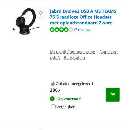
Jabra Evolve2 USB A MS TEAMS
75 Draadloze Office Headset
met oplaadstandaard Zwart
Beoordeling is 7,7 van de 10, gebaseerd op 17 reviews.
17 reviews
Microsoft Communication
|
Standaard
usb-A
|
Basisstation
Oplader meegeleverd
286
,-
Op voorraad
Vergelijken