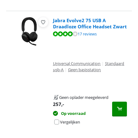
Jabra Evolve2 75 USB A
Draadloze Office Headset Zwart
Beoordeling is 7,7 van de 10, gebaseerd op 17 reviews.
17 reviews
Universal Communication
|
Standaard
usb-A
|
Geen basisstation
Geen oplader meegeleverd
257
,-
Op voorraad
Vergelijken