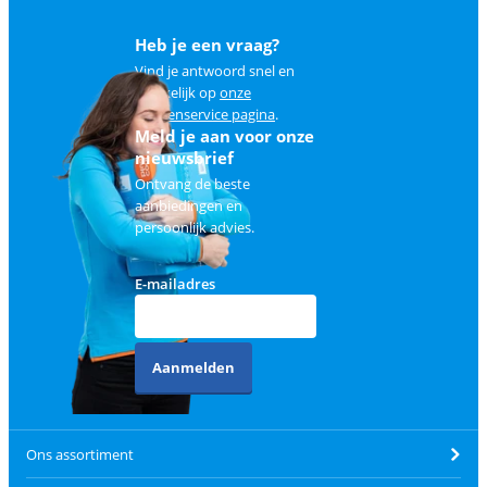
Heb je een vraag?
Vind je antwoord snel en
makkelijk op
onze
klantenservice pagina
.
Meld je aan voor onze
nieuwsbrief
Ontvang de beste
aanbiedingen en
persoonlijk advies.
E-mailadres
Aanmelden
Ons assortiment