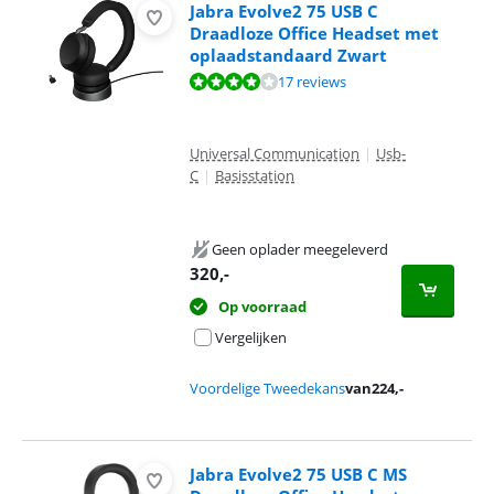
Jabra Evolve2 75 USB C
Draadloze Office Headset met
oplaadstandaard Zwart
Beoordeling is 7,7 van de 10, gebaseerd op 17 reviews.
17 reviews
Universal Communication
|
Usb-
C
|
Basisstation
Geen oplader meegeleverd
320
,-
Op voorraad
Vergelijken
Voordelige Tweedekans
van
224
,-
Jabra Evolve2 75 USB C MS