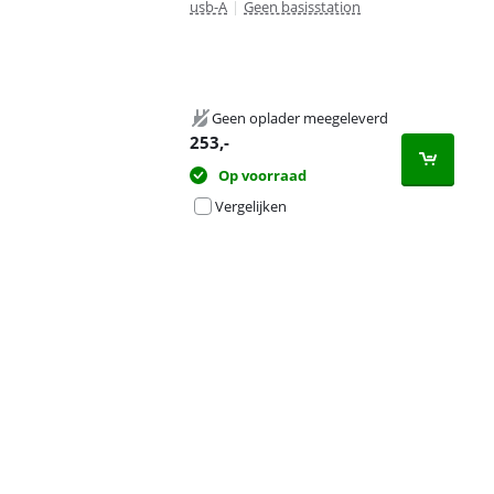
usb-A
|
Geen basisstation
Geen oplader meegeleverd
253
,-
Op voorraad
Vergelijken
Advertentie