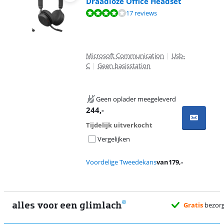
Draadloze Office Headset
Beoordeling is 7,7 van de 10, gebaseerd op 17 reviews.
17 reviews
Microsoft Communication
|
Usb-
C
|
Geen basisstation
Geen oplader meegeleverd
244
,-
Tijdelijk uitverkocht
Vergelijken
Voordelige Tweedekans
van
179
,-
alles voor een glimlach
Gratis
bezorgd wanneer het jou uitkomt