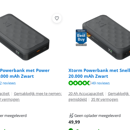
 Powerbank met Power
Xtorm Powerbank met Snel
5.000 mAh Zwart
20.000 mAh Zwart
9,0 van de 10, gebaseerd op 32 reviews.
8,9 van de 10, gebaseerd op 49 reviews.
2 reviews
49 reviews
9,9 van de 10, gebaseerd op 3 reviews.
citeit
|
Gemakkelijk mee te nemen:
20 Ah Accucapaciteit
|
Gemakkelijk
W vermogen
gemiddeld
|
35 W vermogen
er meegeleverd
Geen oplader meegeleverd
49,99