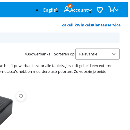
English
Account
Zakelijk
Winkels
Klantenservice
43
powerbanks
Sorteren op
:
lue heeft powerbanks voor alle tablets. Je vindt geheid een externe
xterne accu's hebben meerdere usb-poorten. Zo voorzie je beide
Advertentie