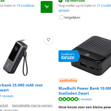
aad
Op voorraad
te halen in
19 Coolblue-
Nog sneller op te halen in
21 Coolbl
winkels
Vergelijken
aanbieding
rbank 25.000 mAh met
BlueBuilt Power Bank 10.0
Zwart
Snelladen Zwart
9,3 van de 10, gebaseerd op 41 reviews.
1 reviews
9,6 van de 10, gebaseerd op 6 reviews.
6 reviews
8,5 van de 10, gebaseerd op 39 reviews.
citeit
|
Gemakkelijk mee te nemen:
Onze keuze voor een kleine po
 W vermogen