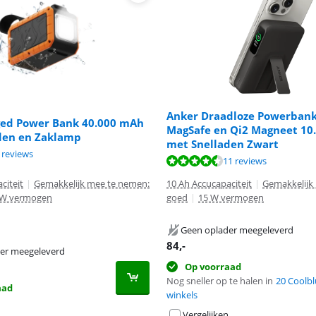
Anker Draadloze Powerban
ed Power Bank 40.000 mAh
MagSafe en Qi2 Magneet 10
den en Zaklamp
met Snelladen Zwart
9,2 van de 10, gebaseerd op 8 reviews.
9,3 van de 10, gebaseerd op 3 reviews.
 reviews
8,9 van de 10, gebaseerd op 11 reviews.
11 reviews
citeit
|
Gemakkelijk mee te nemen:
10 Ah Accucapaciteit
|
Gemakkelijk
 W vermogen
goed
|
15 W vermogen
Geen oplader meegeleverd
84
,-
er meegeleverd
Op voorraad
Nog sneller op te halen in
20 Coolbl
aad
winkels
Vergelijken