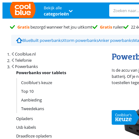
Bekijk alle
categorieën
Gratis
bezorgd wanneer het jou uitkomt
Gratis
ruilen
22 é
BlueBuilt powerbanks
Xtorm powerbanks
Anker powerbanks
Ma
Zoekresultaten en sortering
Powerb
Coolblue.nl
Telefonie
Powerbanks
Is de accu van 
Powerbanks voor tablets
batterij. Of j
Coolblue's keuze
toestellen tege
Top 10
Aanbieding
Tweedekans
Opladers
Usb kabels
Draadloze opladers