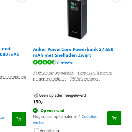
k met
Anker PowerCore Powerbank 27.650
.000 mAh
mAh met Snelladen Zwart
8 reviews
27,65 Ah Accucapaciteit
|
Gemakkelijk mee te
 mee te nemen:
nemen: gemiddeld
|
250 W vermogen
Geen oplader meegeleverd
150
,-
Op voorraad
Nog sneller op te halen in
1 Coolblue-
ue-
winkel
Vergelijken