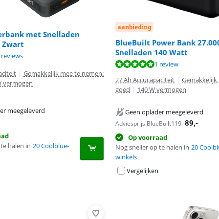
aanbieding
rbank met Snelladen
BlueBuilt Power Bank 27.0
 Zwart
Snelladen 140 Watt
8,7 van de 10, gebaseerd op 3 reviews.
8,5 van de 10, gebaseerd op 39 reviews.
 reviews
 10 van de 10, gebaseerd op 1 review.
1 review
citeit
|
Gemakkelijk mee te nemen:
27 Ah Accucapaciteit
|
Gemakkelijk
W vermogen
goed
|
140 W vermogen
er meegeleverd
Geen oplader meegeleverd
89
,-
119
,-
Adviesprijs BlueBuilt
aad
Op voorraad
te halen in
20 Coolblue-
Nog sneller op te halen in
20 Coolbl
winkels
Vergelijken