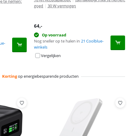
e te nemen:
goed
|
30 W vermogen
64
,-
Op voorraad
Nog sneller op te halen in
21 Coolblue-
ue-
winkels
Vergelijken
Korting
op energiebesparende producten