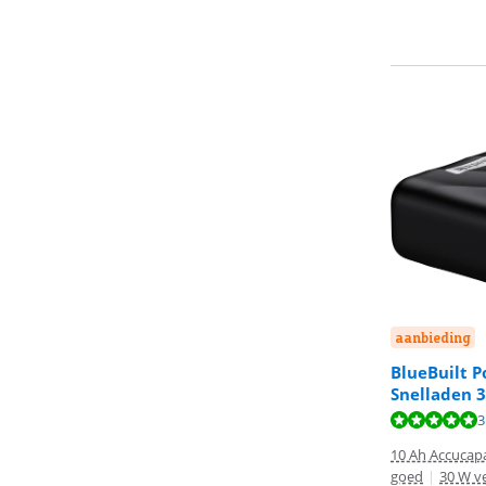
aanbieding
BlueBuilt 
Snelladen 
Beoordeling is 
3
10 Ah Accucapa
goed
|
30 W v