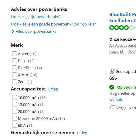
Advies over powerbanks
BlueBuilt 
Hoe veilig zijn powerbanks?
Snelladen 
Hoe kies je een goede powerbank voor op reis?
Beoordeling is 
1
Alles over powerbanks
Beoordeling is 
Onze keuze v
Merk
Ah Accucapacit
beperkt
|
100
Anker
(
10
)
Belkin
(
2
)
BlueBuilt
(
14
)
Geen oplad
Xtorm
(
16
)
69
,-
Zens
(
1
)
Op voorr
Accucapaciteit
Uitleg
Nog sneller op 
10.000 mAh
(
18
)
winkels
15.000 mAh
(
1
)
Vergelijken
20.000 mAh
(
9
)
Meer dan 20.000 mAh
(
14
)
60 Ah
(
1
)
Gemakkelijk mee te nemen
Uitleg