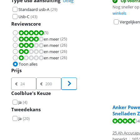
Type usb aansluiting
Op voorr
Uitleg
Nog sneller op 
Standaard usb-A
(
29
)
winkels
Usb-C
(
43
)
Vergelijken
Reviewscore
(
5
)
Beoordeling is 10 van de 10.
en meer
(
25
)
Beoordeling is 8,0 van de 10.
en meer
(
26
)
Beoordeling is 6,0 van de 10.
en meer
(
26
)
Beoordeling is 4,0 van de 10.
en meer
(
26
)
Beoordeling is 2,0 van de 10.
Toon alles
Prijs
Prijs
€
€
Coolblue's Keuze
Ja
(
4
)
Anker Powe
Tweedekans
Snelladen 
Ja
(
20
)
Beoordeling is 
4
Beoordeling is 
Beoordeling is 
25 Ah Accucapa
beperkt
|
165