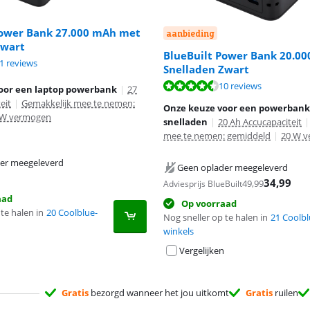
Power Bank 27.000 mAh met
aanbieding
Zwart
BlueBuilt Power Bank 20.0
8,1 van de 10, gebaseerd op 11 reviews.
1 reviews
Snelladen Zwart
8,9 van de 10, gebaseerd op 10 reviews.
10 reviews
oor een laptop powerbank
|
27
eit
|
Gemakkelijk mee te nemen:
Onze keuze voor een powerban
 W vermogen
snelladen
|
20 Ah Accucapaciteit
|
mee te nemen: gemiddeld
|
20 W 
er meegeleverd
Geen oplader meegeleverd
34,99
49,99
Adviesprijs BlueBuilt
aad
Op voorraad
te halen in
20 Coolblue-
Nog sneller op te halen in
21 Coolbl
winkels
Vergelijken
Gratis
bezorgd wanneer het jou uitkomt
Gratis
ruilen