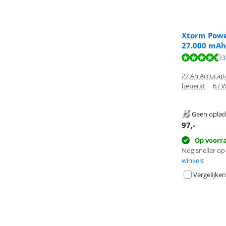
Xtorm Powe
27.000 mAh
Beoordeling is 
Beoordeling is 
3
Beoordeling is
27 Ah Accucapa
beperkt
|
67 
Geen oplad
97
,-
Op voorr
Nog sneller op 
winkels
Vergelijken