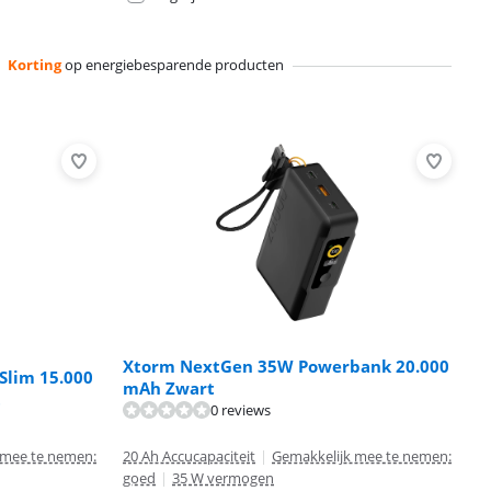
Korting
op energiebesparende producten
Xtorm NextGen 35W Powerbank 20.000
Slim 15.000
mAh Zwart
t
0 reviews
 mee te nemen:
20 Ah Accucapaciteit
|
Gemakkelijk mee te nemen:
goed
|
35 W vermogen