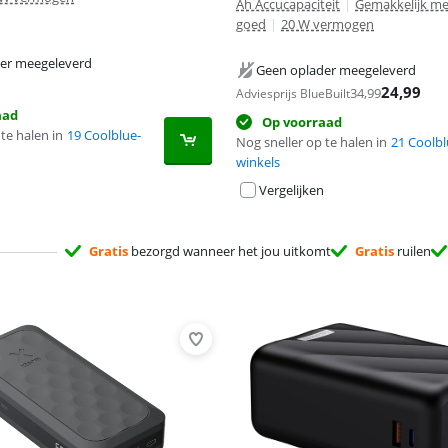
Ah Accucapaciteit
|
Gemakkelijk me
goed
|
20 W vermogen
er meegeleverd
Geen oplader meegeleverd
24,99
34,99
Adviesprijs BlueBuilt
aad
Op voorraad
te halen in
19 Coolblue-
Nog sneller op te halen in
21 Coolbl
winkels
Vergelijken
Gratis
bezorgd wanneer het jou uitkomt
Gratis
ruilen