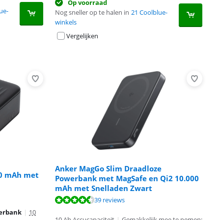
Op voorraad
ue-
Nog sneller op te halen in
21 Coolblue-
winkels
Vergelijken
Anker MagGo Slim Draadloze
00 mAh met
Powerbank met MagSafe en Qi2 10.000
mAh met Snelladen Zwart
39 reviews
werbank
|
10
10 Ah Accucapaciteit
|
Gemakkelijk mee te nemen: