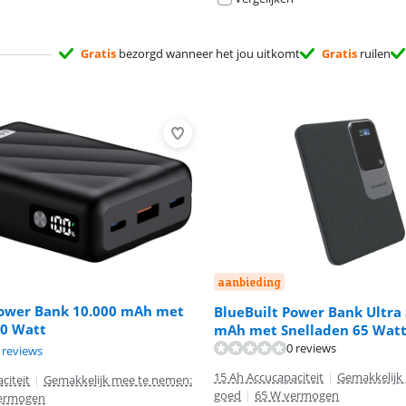
Gratis
bezorgd wanneer het jou uitkomt
Gratis
ruilen
aanbieding
Power Bank 10.000 mAh met
BlueBuilt Power Bank Ultra 
30 Watt
mAh met Snelladen 65 Wat
0 reviews
9,5 van de 10, gebaseerd op 3 reviews.
 reviews
15 Ah Accucapaciteit
|
Gemakkelijk
citeit
|
Gemakkelijk mee te nemen:
goed
|
65 W vermogen
ermogen