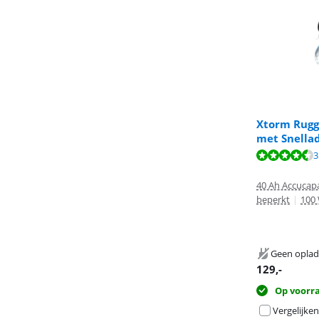
Xtorm Rugg
met Snella
Beoordeling is 
Beoordeling is 
3
Beoordeling is 
40 Ah Accucapa
beperkt
|
100
Geen oplad
129
,-
Op voorr
Vergelijken