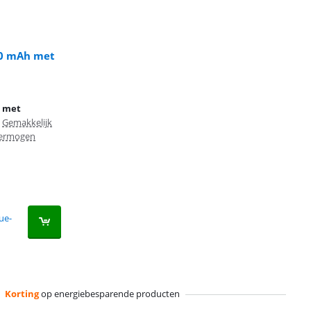
00 mAh met
k met
Gemakkelijk
vermogen
ue-
Korting
op energiebesparende producten