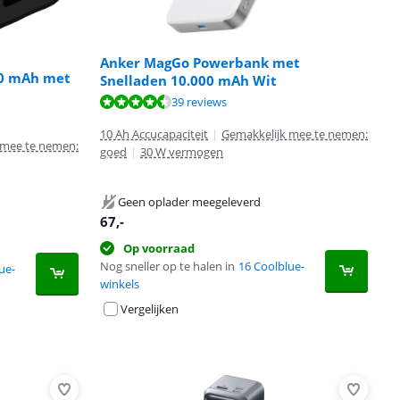
Anker MagGo Powerbank met
00 mAh met
Snelladen 10.000 mAh Wit
39 reviews
10 Ah Accucapaciteit
|
Gemakkelijk mee te nemen:
 mee te nemen:
goed
|
30 W vermogen
Geen oplader meegeleverd
67
,-
Op voorraad
Nog sneller op te halen in
16 Coolblue-
ue-
winkels
Vergelijken