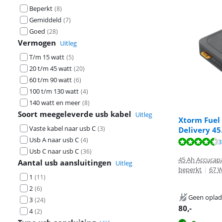
Beperkt
(
8
)
Gemiddeld
(
7
)
Goed
(
28
)
Vermogen
Uitleg
T/m 15 watt
(
5
)
20 t/m 45 watt
(
20
)
60 t/m 90 watt
(
6
)
100 t/m 130 watt
(
4
)
140 watt en meer
(
8
)
Soort meegeleverde usb kabel
Uitleg
Xtorm Fuel
Vaste kabel naar usb C
(
3
)
Delivery 4
Usb A naar usb C
(
4
)
Beoordeling is 
Beoordeling is 
3
Beoordeling is 
Usb C naar usb C
(
36
)
45 Ah Accucapa
Aantal usb aansluitingen
Uitleg
beperkt
|
67 
1
(
11
)
2
(
6
)
Geen oplad
3
(
24
)
80
,-
4
(
2
)