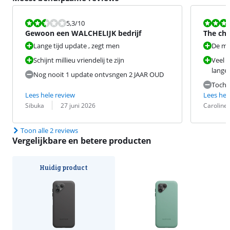
Beoordeling is 5,3 van de 10.
Beoordeling i
5,3
/10
Gewoon een WALCHELIJK bedrijf
The cha
earth is
Lange tijd update , zegt men
De me
Schijnt millieu vriendelij te zijn
Veel r
lange
Nog nooit 1 update ontvsngen 2 JAAR OUD
Toch 
Lees hele review
Lees hel
Beoordeling door:
Datum:
Beoordeling 
Datum:
Sibuka
27 juni 2026
Caroline
Toon alle 2 reviews
Vergelijkbare en betere producten
Huidig product