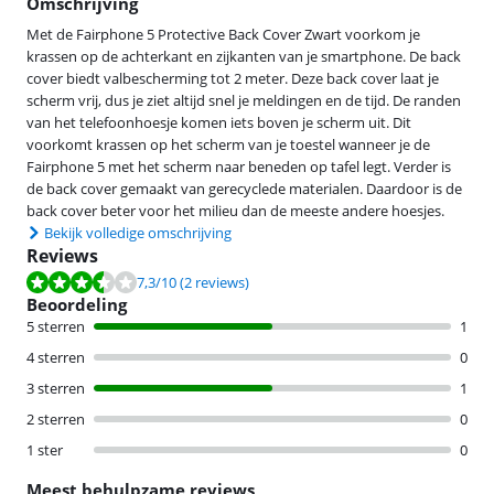
Omschrijving
Met de Fairphone 5 Protective Back Cover Zwart voorkom je
krassen op de achterkant en zijkanten van je smartphone. De back
cover biedt valbescherming tot 2 meter. Deze back cover laat je
scherm vrij, dus je ziet altijd snel je meldingen en de tijd. De randen
van het telefoonhoesje komen iets boven je scherm uit. Dit
voorkomt krassen op het scherm van je toestel wanneer je de
Fairphone 5 met het scherm naar beneden op tafel legt. Verder is
de back cover gemaakt van gerecyclede materialen. Daardoor is de
back cover beter voor het milieu dan de meeste andere hoesjes.
Bekijk volledige omschrijving
Reviews
Beoordeling is 7,3 van de 10, gebaseerd op 2 reviews.
7,3
/10
(2 reviews)
Beoordeling
5 sterren
1
4 sterren
0
3 sterren
1
2 sterren
0
1 ster
0
Meest behulpzame reviews