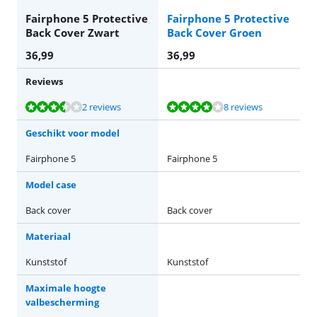
Fairphone 5 Protective
Fairphone 5 Protective
Back Cover Zwart
Back Cover Groen
36,99
36,99
Reviews
Beoordeling is 7,3 van de 10, gebaseerd op 2 reviews.
Beoordeling is 7,5 van de 10, gebaseerd op 8 reviews.
2 reviews
8 reviews
Geschikt voor model
Fairphone 5
Fairphone 5
Model case
Back cover
Back cover
Materiaal
Kunststof
Kunststof
Maximale hoogte
valbescherming