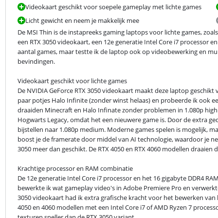
Videokaart geschikt voor soepele gameplay met lichte games
Licht gewicht en neem je makkelijk mee
De MSI Thin is de instapreeks gaming laptops voor lichte games, zoals 
een RTX 3050 videokaart, een 12e generatie Intel Core i7 processor 
aantal games, maar testte ik de laptop ook op videobewerking en multi
bevindingen.
Videokaart geschikt voor lichte games

De NVIDIA GeForce RTX 3050 videokaart maakt deze laptop geschikt voo
paar potjes Halo Infinite (zonder winst helaas) en probeerde ik ook e
draaiden Minecraft en Halo Infinate zonder problemen in 1.080p high
Hogwarts Legacy, omdat het een nieuwere game is. Door de extra gedeta
bijstellen naar 1.080p medium. Moderne games spelen is mogelijk, maa
boost je de framerate door middel van AI technologie, waardoor je net 
3050 meer dan geschikt. De RTX 4050 en RTX 4060 modellen draaien 
Krachtige processor en RAM combinatie

De 12e generatie Intel Core i7 processor en het 16 gigabyte DDR4 RA
bewerkte ik wat gameplay video's in Adobe Premiere Pro en verwerkte
3050 videokaart had ik extra grafische kracht voor het bewerken van 
4050 en 4060 modellen met een Intel Core i7 of AMD Ryzen 7 processo
texturen sneller dan de RTX 3050 variant.