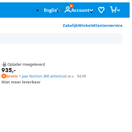
English
Account
Zakelijk
Winkels
Klantenservice
Oplader meegeleverd
935
,-
Gratis
1 jaar Norton 360 antivirus
t.w.v.
94,99
Niet meer leverbaar