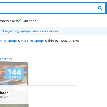
chte winkels
Onze app
ps
Alle gaming laptops
Gaming accessiores
ming laptops
MSI Thin laptops
Thin 15 B12UC-2049NL
 Laptops
rbaar
atieven