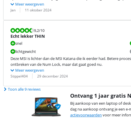
Meer weergeven
Beoordeling door:
Datum:
Jan
11 oktober 2024
Beoordeling is 9,2 van de 10.
9,2
/10
Echt lekker THIN
snel
lichtgewicht
Deze MSI is lichter dan de MSI Katana die ik eerder had. Betere proce
ontbreken van de Num Lock, maar dat gaat goed nu.
Meer weergeven
Beoordeling door:
Datum:
Stippel404
29 december 2024
Toon alle 9 reviews
Ontvang 1 jaar gratis 
Bij aankoop van een laptop of deskt
dag na aankoop ontvang je een e-m
actievoorwaarden
voor meer infor