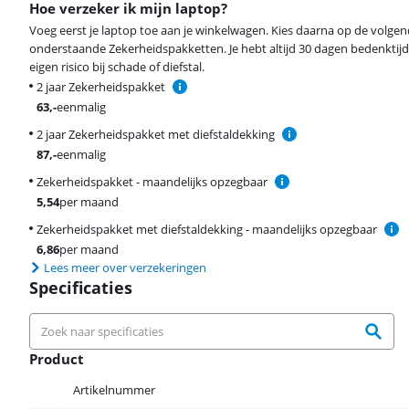
Hoe verzeker ik mijn laptop?
Voeg eerst je laptop toe aan je winkelwagen. Kies daarna op de volge
onderstaande Zekerheidspakketten. Je hebt altijd 30 dagen bedenktijd
eigen risico bij schade of diefstal.
2 jaar Zekerheidspakket
63
,-
eenmalig
2 jaar Zekerheidspakket met diefstaldekking
87
,-
eenmalig
Zekerheidspakket - maandelijks opzegbaar
5,54
per maand
Zekerheidspakket met diefstaldekking - maandelijks opzegbaar
6,86
per maand
Lees meer over verzekeringen
Specificaties
Product
Product
Artikelnummer