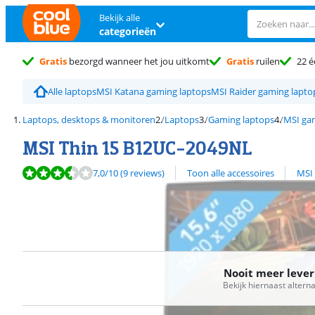
Bekijk alle
categorieën
Gratis
bezorgd wanneer het jou uitkomt
Gratis
ruilen
22 é
Alle laptops
MSI Katana gaming laptops
MSI Raider gaming lapto
Laptops, desktops & monitoren
Laptops
Gaming laptops
MSI ga
MSI Thin 15 B12UC-2049NL
Beoordeling is 7,0 van de 10, gebaseerd op 9 reviews.
Bekijk alle
7,0
/10
(9 reviews)
Toon alle accessoires
MSI
Nooit meer leve
Bekijk hiernaast altern