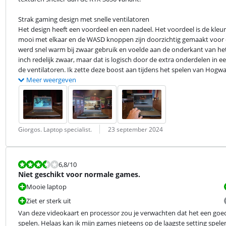
Strak gaming design met snelle ventilatoren

Het design heeft een voordeel en een nadeel. Het voordeel is de kleu
mooi met elkaar en de WASD knoppen zijn doorzichtig gemaakt voor een
werd snel warm bij zwaar gebruik en voelde aan de onderkant van het 
inch redelijk zwaar, maar dat is logisch door de extra onderdelen in e
de ventilatoren. Ik zette deze boost aan tijdens het spelen van Hogwa
Meer weergeven
Beoordeling door:
Datum:
Giorgos. Laptop specialist.
23 september 2024
Beoordeling is 6,8 van de 10.
6,8
/10
Niet geschikt voor normale games.
Mooie laptop
Ziet er sterk uit
Van deze videokaart en processor zou je verwachten dat het een goe
spelen. Helaas kan ik mijn games nieteens op de laagste setting spel