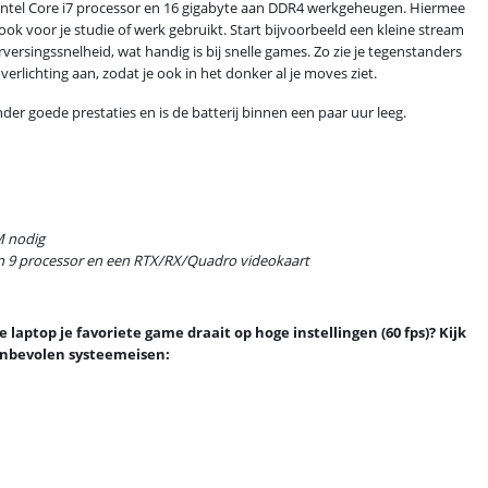
 Intel Core i7 processor en 16 gigabyte aan DDR4 werkgeheugen. Hiermee
ok voor je studie of werk gebruikt. Start bijvoorbeeld een kleine stream
versingssnelheid, wat handig is bij snelle games. Zo zie je tegenstanders
erlichting aan, zodat je ook in het donker al je moves ziet.
inder goede prestaties en is de batterij binnen een paar uur leeg.
M nodig
en 9 processor en een RTX/RX/Quadro videokaart
laptop je favoriete game draait op hoge instellingen (60 fps)? Kijk
aanbevolen systeemeisen: