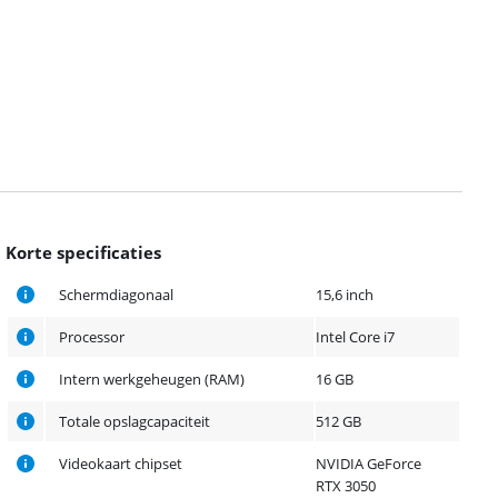
Korte specificaties
Schermdiagonaal
15,6 inch
Processor
Intel Core i7
Intern werkgeheugen (RAM)
16 GB
Totale opslagcapaciteit
512 GB
Videokaart chipset
NVIDIA GeForce
RTX 3050