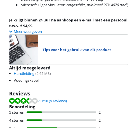
Microsoft Flight Simulator:
ongeschikt, minimaal RTX 4070 nodi
Je krijgt binnen 24 uur na aankoop een e-mail met een persoonli
t.w.v. € 94,99.
Meer weergeven
Tips voor het gebruik van dit product
Altijd meegeleverd
Handleiding
(
2.65
MB)
Voedingskabel
Reviews
Beoordeling is 7,0 van de 10, gebaseerd op 9 reviews.
7,0
/10
(9 reviews)
Beoordeling
5 sterren
2
4 sterren
2