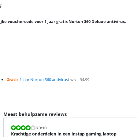
g
jke vouchercode voor 1 jaar gratis Norton 360 Deluxe antivirus,
Gratis
1 jaar Norton 360 antivirus
t.w.v.
94,99
Meest behulpzame reviews
Beoordeling is 8,0 van de 10.
8,0
/10
Krachtige onderdelen in een instap gaming laptop