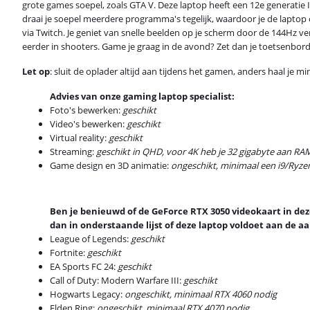
grote games soepel, zoals GTA V. Deze laptop heeft een 12e generatie
draai je soepel meerdere programma's tegelijk, waardoor je de laptop o
via Twitch. Je geniet van snelle beelden op je scherm door de 144Hz ver
eerder in shooters. Game je graag in de avond? Zet dan je toetsenbordv
Let op
: sluit de oplader altijd aan tijdens het gamen, anders haal je m
Advies van onze gaming laptop specialist:
Foto's bewerken:
geschikt
Video's bewerken:
geschikt
Virtual reality:
geschikt
Streaming:
geschikt in QHD, voor 4K heb je 32 gigabyte aan RA
Game design en 3D animatie:
ongeschikt, minimaal een i9/Ryz
Ben je benieuwd of de GeForce RTX 3050 videokaart in deze 
dan in onderstaande lijst of deze laptop voldoet aan de 
League of Legends:
geschikt
Fortnite:
geschikt
EA Sports FC 24:
geschikt
Call of Duty: Modern Warfare III:
geschikt
Hogwarts Legacy:
ongeschikt, minimaal RTX 4060 nodig
Elden Ring:
ongeschikt, minimaal RTX 4070 nodig