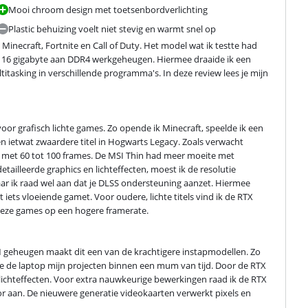
Mooi chroom design met toetsenbordverlichting
Plastic behuizing voelt niet stevig en warmt snel op
Minecraft, Fortnite en Call of Duty. Het model wat ik testte had 
en 16 gigabyte aan DDR4 werkgeheugen. Hiermee draaide ik een 
tasking in verschillende programma's. In deze review lees je mijn 
r grafisch lichte games. Zo opende ik Minecraft, speelde ik een 
en ietwat zwaardere titel in Hogwarts Legacy. Zoals verwacht 
 met 60 tot 100 frames. De MSI Thin had meer moeite met 
illeerde graphics en lichteffecten, moest ik de resolutie 
r ik raad wel aan dat je DLSS ondersteuning aanzet. Hiermee 
iets vloeiende gamet. Voor oudere, lichte titels vind ik de RTX 
deze games op een hogere framerate.
M geheugen maakt dit een van de krachtigere instapmodellen. Zo 
 de laptop mijn projecten binnen een mum van tijd. Door de RTX 
lichteffecten. Voor extra nauwkeurige bewerkingen raad ik de RTX 
r aan. De nieuwere generatie videokaarten verwerkt pixels en 