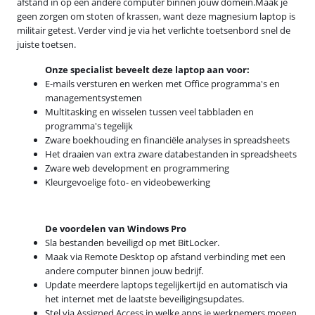
afstand in op een andere computer binnen jouw domein.Maak je
geen zorgen om stoten of krassen, want deze magnesium laptop is
militair getest. Verder vind je via het verlichte toetsenbord snel de
juiste toetsen.
Onze specialist beveelt deze laptop aan voor:
E-mails versturen en werken met Office programma's en
managementsystemen
Multitasking en wisselen tussen veel tabbladen en
programma's tegelijk
Zware boekhouding en financiële analyses in spreadsheets
Het draaien van extra zware databestanden in spreadsheets
Zware web development en programmering
Kleurgevoelige foto- en videobewerking
De voordelen van Windows Pro
Sla bestanden beveiligd op met BitLocker.
Maak via Remote Desktop op afstand verbinding met een
andere computer binnen jouw bedrijf.
Update meerdere laptops tegelijkertijd en automatisch via
het internet met de laatste beveiligingsupdates.
Stel via Assigned Access in welke apps je werknemers mogen