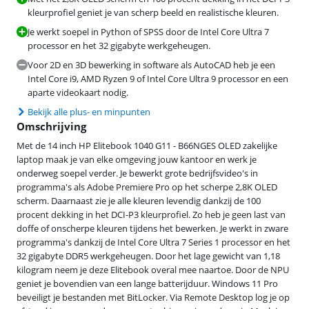
kleurprofiel geniet je van scherp beeld en realistische kleuren.
Je werkt soepel in Python of SPSS door de Intel Core Ultra 7
processor en het 32 gigabyte werkgeheugen.
Voor 2D en 3D bewerking in software als AutoCAD heb je een
Intel Core i9, AMD Ryzen 9 of Intel Core Ultra 9 processor en een
aparte videokaart nodig.
Bekijk alle plus- en minpunten
Omschrijving
Met de 14 inch HP Elitebook 1040 G11 - B66NGES OLED zakelijke
laptop maak je van elke omgeving jouw kantoor en werk je
onderweg soepel verder. Je bewerkt grote bedrijfsvideo's in
programma's als Adobe Premiere Pro op het scherpe 2,8K OLED
scherm. Daarnaast zie je alle kleuren levendig dankzij de 100
procent dekking in het DCI-P3 kleurprofiel. Zo heb je geen last van
doffe of onscherpe kleuren tijdens het bewerken. Je werkt in zware
programma's dankzij de Intel Core Ultra 7 Series 1 processor en het
32 gigabyte DDR5 werkgeheugen. Door het lage gewicht van 1,18
kilogram neem je deze Elitebook overal mee naartoe. Door de NPU
geniet je bovendien van een lange batterijduur. Windows 11 Pro
beveiligt je bestanden met BitLocker. Via Remote Desktop log je op