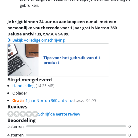
gebruiken.
Je krijgt binnen 24 uur na aankoop een e-mail met een
persoonlijke vouchercode voor 1 jaar gratis Norton 360
Deluxe antivirus, t.w.v. € 94,99.
Bekijk volledige omschrijving
Tips voor het gebruik van dit
product
Altijd meegeleverd
Handleiding
(
14.25
MB)
Oplader
Gratis
1 jaar Norton 360 antivirus
t.w.v.
94,99
Reviews
Schrijf de eerste review
Beoordeling
5 sterren
0
4 sterren
0