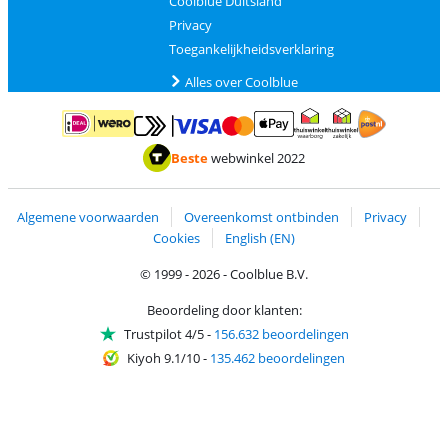
Coolblue Duitsland
Privacy
Toegankelijkheidsverklaring
Alles over Coolblue
Betalen met MasterCard en Visa via ClickToPay
Betalen met ApplePay
Betalen met iDEAL | Wero
Verzending en 
Thuiswinkel waarborg
Thuiswinkel waarborg
Beste
webwinkel 2022
Algemene voorwaarden
Overeenkomst ontbinden
Privacy
Cookies
English (EN)
© 1999 - 2026 - Coolblue B.V.
Beoordeling door klanten:
Trustpilot 4/5
-
156.632 beoordelingen
Kiyoh 9.1/10
-
135.462 beoordelingen