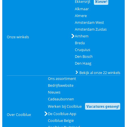
Ekkersrijt
Nieuw!
Alkmaar
Almere
Amsterdam West
Amsterdam Zuidas
Arnhem
Onze winkels
Breda
Cruquius
Den Bosch
Den Haag
Bekijk al onze 22 winkels
Ons assortiment
Bedrijfswebsite
Nieuws
Cadeaubonnen
Werken bij Coolblue
Vacatures genoeg!
De Coolblue-App
Over Coolblue
Coolblue België