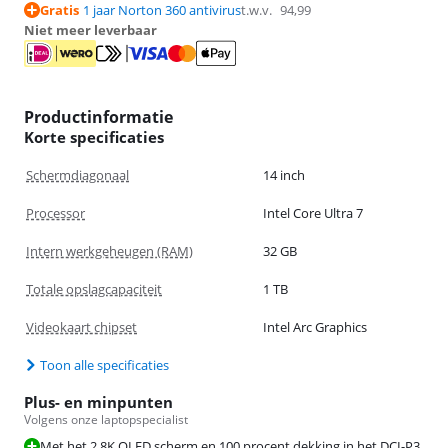
Gratis
1 jaar Norton 360 antivirus
t.w.v.
94,99
Niet meer leverbaar
Productinformatie
Korte specificaties
Schermdiagonaal
14 inch
Processor
Intel Core Ultra 7
Intern werkgeheugen (RAM)
32 GB
Totale opslagcapaciteit
1 TB
Videokaart chipset
Intel Arc Graphics
Toon alle specificaties
Plus- en minpunten
Volgens onze laptopspecialist
Met het 2,8K OLED scherm en 100 procent dekking in het DCI-P3