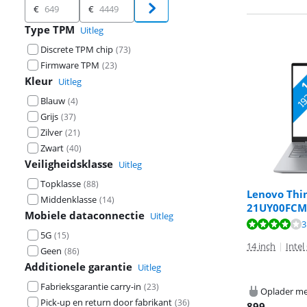
Prijs
€
€
Type TPM
Uitleg
Discrete TPM chip
(
73
)
Firmware TPM
(
23
)
Kleur
Uitleg
Blauw
(
4
)
Grijs
(
37
)
Zilver
(
21
)
Zwart
(
40
)
Veiligheidsklasse
Uitleg
Topklasse
(
88
)
Lenovo Thin
Middenklasse
(
14
)
21UY00FCM
Mobiele dataconnectie
Uitleg
Beoordeling is 
Beoordeling is 
Beoordeling is 
3
5G
(
15
)
14 inch
|
Intel
Geen
(
86
)
Additionele garantie
Uitleg
Fabrieksgarantie carry-in
(
23
)
Oplader me
Pick-up en return door fabrikant
(
36
)
899
,-