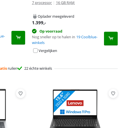
7 processor
|
16 GB RAM
Oplader meegeleverd
1.399
,-
Op voorraad
ue-
Nog sneller op te halen in
19 Coolblue-
winkels
Vergelijken
atis
ruilen
22 échte winkels