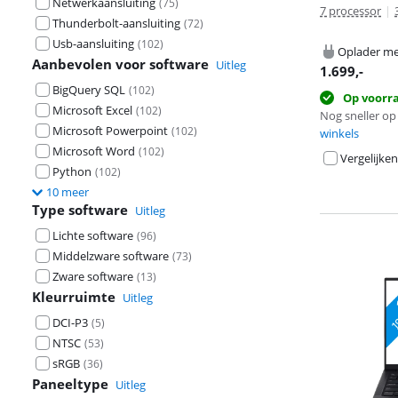
Netwerkaansluiting
(
75
)
7 processor
|
Thunderbolt-aansluiting
(
72
)
Usb-aansluiting
(
102
)
Oplader me
Aanbevolen voor software
Uitleg
1.699
,-
BigQuery SQL
(
102
)
Op voorr
Microsoft Excel
(
102
)
Nog sneller op 
Microsoft Powerpoint
(
102
)
winkels
Microsoft Word
(
102
)
Vergelijken
Python
(
102
)
10 meer
Type software
Uitleg
Lichte software
(
96
)
Middelzware software
(
73
)
Zware software
(
13
)
Kleurruimte
Uitleg
DCI-P3
(
5
)
NTSC
(
53
)
sRGB
(
36
)
Paneeltype
Uitleg