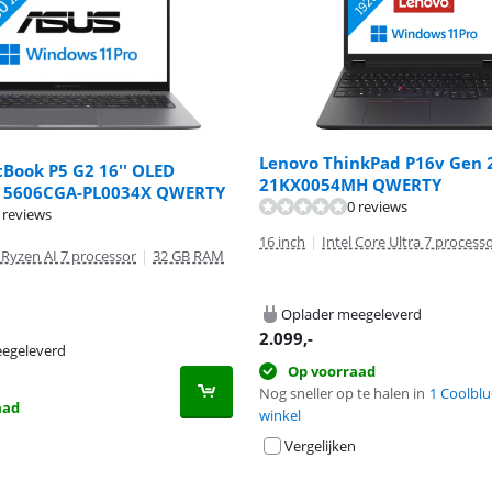
Lenovo ThinkPad P16v Gen 2 
Book P5 G2 16'' OLED
21KX0054MH QWERTY
C 5606CGA-PL0034X QWERTY
0 reviews
 reviews
16 inch
|
Intel Core Ultra 7 process
Ryzen AI 7 processor
|
32 GB RAM
Oplader meegeleverd
2.099
,-
egeleverd
Op voorraad
Nog sneller op te halen in
1 Coolblu
aad
winkel
Vergelijken