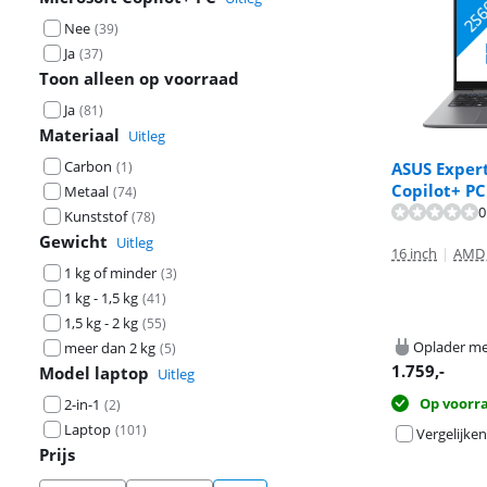
Nee
(
39
)
Ja
(
37
)
Toon alleen op voorraad
Ja
(
81
)
Materiaal
Uitleg
Carbon
ASUS Expert
(
1
)
Copilot+ P
Metaal
(
74
)
0
Kunststof
(
78
)
Gewicht
Uitleg
16 inch
|
AMD 
1 kg of minder
(
3
)
1 kg - 1,5 kg
(
41
)
1,5 kg - 2 kg
(
55
)
Oplader me
meer dan 2 kg
(
5
)
1.759
,-
Model laptop
Uitleg
Op voorr
2-in-1
(
2
)
Laptop
(
101
)
Vergelijken
Prijs