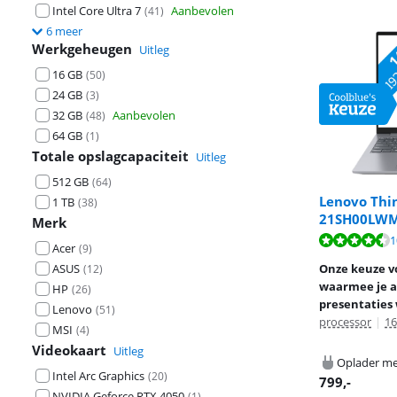
Intel Core Ultra 7
Aanbevolen
(
41
)
6 meer
Werkgeheugen
Uitleg
16 GB
(
50
)
24 GB
(
3
)
32 GB
Aanbevolen
(
48
)
64 GB
(
1
)
Totale opslagcapaciteit
Uitleg
512 GB
(
64
)
Lenovo Thin
1 TB
(
38
)
21SH00LW
Merk
Beoordeling is 
1
Beoordeling is 
Beoordeling is 
Acer
(
9
)
ASUS
Onze keuze vo
(
12
)
waarmee je a
HP
(
26
)
presentaties
Lenovo
(
51
)
processor
|
1
MSI
(
4
)
Videokaart
Uitleg
Oplader me
Intel Arc Graphics
(
20
)
799
,-
NVIDIA Geforce RTX 4050
(
1
)