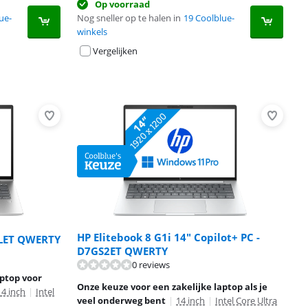
Op voorraad
ue-
Nog sneller op te halen in
19 Coolblue-
winkels
Vergelijken
HP Elitebook 8 G1i 14" Copilot+ PC -
TLET QWERTY
D7GS2ET QWERTY
0 reviews
aptop voor
Onze keuze voor een zakelijke laptop als je
14 inch
|
Intel
veel onderweg bent
|
14 inch
|
Intel Core Ultra