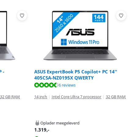
 -
ASUS ExpertBook P5 Copilot+ PC 14''
405CSA-NZ0195X QWERTY
6 reviews
32 GB RAM
14 inch
|
Intel Core Ultra 7 processor
|
32 GB RAM
Oplader meegeleverd
1.319
,-