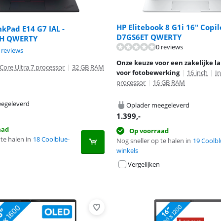
HP Elitebook 8 G1i 16" Copil
kPad E14 G7 IAL -
D7GS6ET QWERTY
H QWERTY
0 reviews
9,6 van de 10, gebaseerd op 6 reviews.
6,7 van de 10, gebaseerd op 3 reviews.
 reviews
Onze keuze voor een zakelijke l
 Core Ultra 7 processor
|
32 GB RAM
voor fotobewerking
|
16 inch
|
In
processor
|
16 GB RAM
egeleverd
Oplader meegeleverd
1.399
,-
aad
Op voorraad
te halen in
18 Coolblue-
Nog sneller op te halen in
19 Coolbl
winkels
Vergelijken