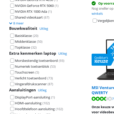
Op voorr
NVIDIA GeForce RTX 5060
(
1
)
Nog sneller op 
NVIDIA RTX 1000 Ada
(
1
)
winkels
Shared videokaart
(
67
)
Vergelijken
8 meer
Bouwkwaliteit
Uitleg
Basisklasse
(
20
)
Middenklasse
(
50
)
Topklasse
(
32
)
Extra kenmerken laptop
Uitleg
Morsbestendig toetsenbord
(
93
)
Numeriek toetsenblok
(
53
)
Touchscreen
(
5
)
Verlicht toetsenbord
(
73
)
Vingerafdrukscanner
(
87
)
MSI Ventur
Aansluitingen
Uitleg
QWERTY
DisplayPort-aansluiting
(
1
)
Beoordeling is 
7
HDMI-aansluiting
(
102
)
Onze keuze vo
Hoofdtelefoon aansluiting
(
102
)
voor videobe