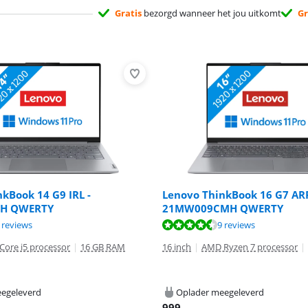
Gratis
bezorgd wanneer het jou uitkomt
Gr
kBook 14 G9 IRL -
Lenovo ThinkBook 16 G7 ARP
H QWERTY
21MW009CMH QWERTY
8,0 van de 10, gebaseerd op 3 reviews.
8,7 van de 10, gebaseerd op 9 reviews.
8,5 van de 10, gebaseerd op 10 reviews.
 reviews
9 reviews
 Core i5 processor
|
16 GB RAM
16 inch
|
AMD Ryzen 7 processor
|
egeleverd
Oplader meegeleverd
999
,-