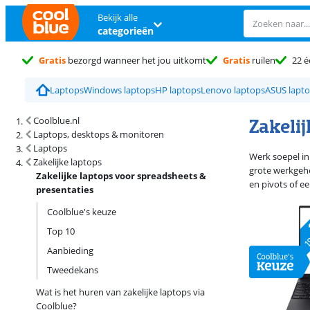
Bekijk alle
categorieën
Gratis
bezorgd wanneer het jou uitkomt
Gratis
ruilen
22 é
Laptops
Windows laptops
HP laptops
Lenovo laptops
ASUS lapt
Zoekresultaten en sortering
Zakelij
Coolblue.nl
Laptops, desktops & monitoren
Laptops
Werk soepel in
Zakelijke laptops
grote werkgehe
Zakelijke laptops voor spreadsheets &
en pivots of e
presentaties
Coolblue's keuze
Top 10
Aanbieding
Tweedekans
Wat is het huren van zakelijke laptops via
Coolblue?