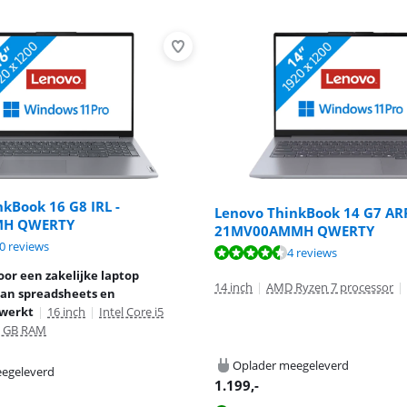
kBook 16 G8 IRL -
Lenovo ThinkBook 14 G7 ARP
MH QWERTY
21MV00AMMH QWERTY
8,5 van de 10, gebaseerd op 10 reviews.
0 reviews
9,3 van de 10, gebaseerd op 4 reviews.
9,1 van de 10, gebaseerd op 6 reviews.
4 reviews
or een zakelijke laptop
14 inch
|
AMD Ryzen 7 processor
|
an spreadsheets en
 werkt
|
16 inch
|
Intel Core i5
6 GB RAM
Oplader meegeleverd
egeleverd
1.199
,-