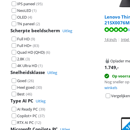
IPS paneel
(
95
)
NeoLED
(
1
)
Lenovo Thin
OLED
(
4
)
21SX0076M
TN paneel
(
2
)
Beoordeling is 
Beoordeling is 
6
Scherpte beeldscherm
Uitleg
Full HD
(
9
)
14 inch
|
Intel
Full HD+
(
83
)
Quad HD (QHD)
(
6
)
2.8K
(
3
)
Oplader me
4K Ultra HD
(
1
)
1.749
,-
Snelheidsklasse
Uitleg
Op voorr
Goed
(
26
)
Nog sneller op 
Heel goed
(
30
)
winkels
Best
(
46
)
Vergelijken
Type AI PC
Uitleg
AI Ready PC
(
39
)
Copilot+ PC
(
37
)
RTX AI PC
(
12
)
Microsoft Copilot+ PC
Uitleg