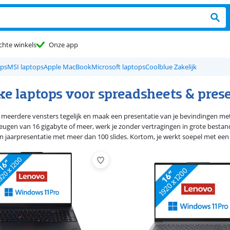
chte winkels
Onze app
ops
MSI laptops
Apple MacBook
Microsoft laptops
Coolblue Zakelijk
ke laptops voor spreadsheets & pres
 meerdere vensters tegelijk en maak een presentatie van je bevindingen met
ugen van 16 gigabyte of meer, werk je zonder vertragingen in grote besta
en jaarpresentatie met meer dan 100 slides. Kortom, je werkt soepel met een