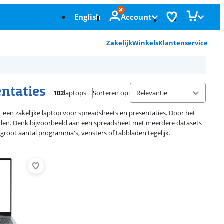
English
Account
Zakelijk
Winkels
Klantenservice
entaties
102
laptops
Sorteren op
:
 een zakelijke laptop voor spreadsheets en presentaties. Door het
nden. Denk bijvoorbeeld aan een spreadsheet met meerdere datasets
 groot aantal programma's, vensters of tabbladen tegelijk.
Advertentie