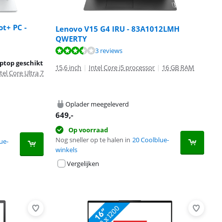
ot+ PC -
Lenovo V15 G4 IRU - 83A1012LMH
QWERTY
3 reviews
aptop geschikt
15,6 inch
|
Intel Core i5 processor
|
16 GB RAM
tel Core Ultra 7
Oplader meegeleverd
649
,-
Op voorraad
Nog sneller op te halen in
20 Coolblue-
ue-
winkels
Vergelijken