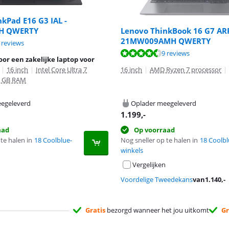
kPad E16 G3 IAL -
H QWERTY
Lenovo ThinkBook 16 G7 ARP
21MW009AMH QWERTY
8,3 van de 10, gebaseerd op 4 reviews.
 reviews
8,7 van de 10, gebaseerd op 9 reviews.
9 reviews
or een zakelijke laptop voor
|
16 inch
|
Intel Core Ultra 7
16 inch
|
AMD Ryzen 7 processor
|
2 GB RAM
egeleverd
Oplader meegeleverd
1.199
,-
aad
Op voorraad
te halen in
18 Coolblue-
Nog sneller op te halen in
18 Coolbl
winkels
Vergelijken
Voordelige Tweedekans
van
1.140
,-
Gratis
bezorgd wanneer het jou uitkomt
Gr