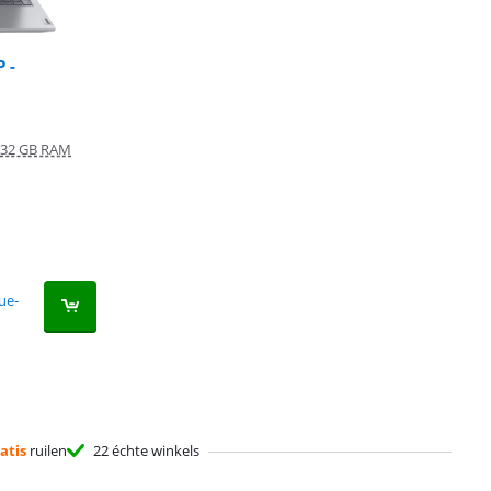
 -
32 GB RAM
ue-
atis
ruilen
22 échte winkels