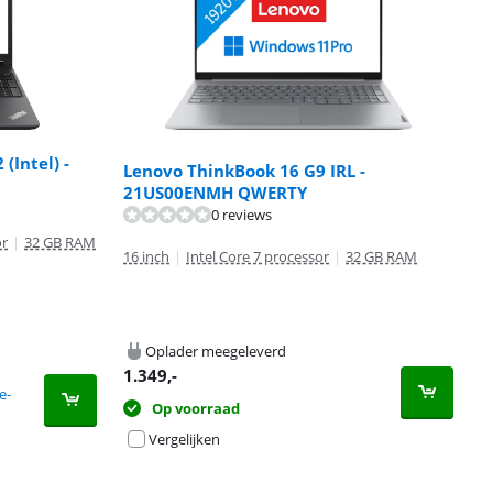
(Intel) -
Lenovo ThinkBook 16 G9 IRL -
21US00ENMH QWERTY
0 reviews
or
|
32 GB RAM
16 inch
|
Intel Core 7 processor
|
32 GB RAM
Oplader meegeleverd
1.349
,-
e-
Op voorraad
Vergelijken