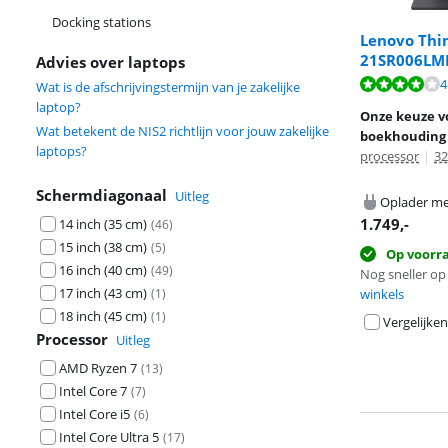
Docking stations
Lenovo Thin
21SR006LM
Advies over laptops
Beoordeling is 
4
Wat is de afschrijvingstermijn van je zakelijke
Beoordeling is 
laptop?
Onze keuze vo
Wat betekent de NIS2 richtlijn voor jouw zakelijke
boekhouding
laptops?
processor
|
3
Schermdiagonaal
Uitleg
Oplader me
1.749
,-
14 inch (35 cm)
(
46
)
15 inch (38 cm)
(
5
)
Op voorr
16 inch (40 cm)
(
49
)
Nog sneller op 
17 inch (43 cm)
(
1
)
winkels
18 inch (45 cm)
(
1
)
Vergelijken
Processor
Uitleg
AMD Ryzen 7
(
13
)
Intel Core 7
(
7
)
Intel Core i5
(
6
)
Intel Core Ultra 5
(
17
)