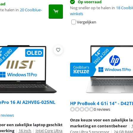
Op voorraad
aad
Nog sneller op te halen in
18 Coolbl
te halen in
20 Coolblue-
winkels
Vergelijken
ePro 16 AI A2HVEG-025NL
HP ProBook 4 G1i 14" - D42
0 reviews
7,0 van de 10, gebaseerd op 7 reviews.
 reviews
Onze keuze voor een zakelijke l
or een zakelijke laptop geschikt
marketing en contentbeheer
|
werking
|
16 inch
|
Intel Core Ultra
Core Ultra 5 processor
|
24 GB RAM