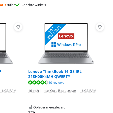
atis
ruilen
22 échte winkels
 -
Lenovo ThinkBook 16 G8 IRL -
21SH00K4MH QWERTY
10 reviews
16 GB RAM
16 inch
|
Intel Core i5 processor
|
16 GB RAM
Oplader meegeleverd
779
,-