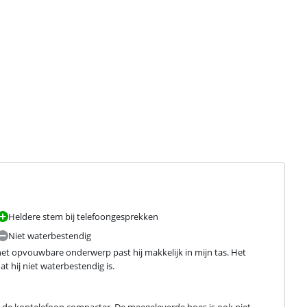
Heldere stem bij telefoongesprekken
Niet waterbestendig
t opvouwbare onderwerp past hij makkelijk in mijn tas. Het 
at hij niet waterbestendig is.
de koptelefoon compacter. De meegeleverde hoes is ook niet 