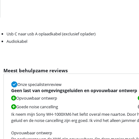
Usb C naar usb A oplaadkabel (exclusief oplader)
Audiokabel
Meest behulpzame reviews
Onze specialistenreview
Geen last van omgevingsgeluiden en opvouwbaar ontwerp
Opvouwbaar ontwerp
Goede noise cancelling
Ik neem mijn Sony WH-1000XM6 het liefst overal mee naartoe. Door he
geluid en de noise cancelling zijn erg goed. Ik vind het alleen jammer d
Opvouwbaar ontwerp

De oorkussens van de XM6 zijn opvouwbaar. Op deze manier maak ik 