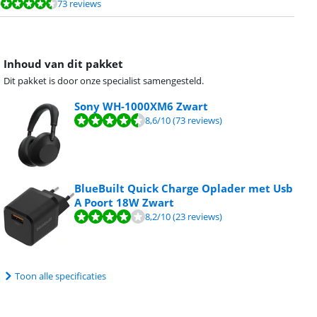
73 reviews
Inhoud van dit pakket
Dit pakket is door onze specialist samengesteld.
Sony WH-1000XM6 Zwart
8,6
/10
(73 reviews)
BlueBuilt Quick Charge Oplader met Usb
A Poort 18W Zwart
8,2
/10
(23 reviews)
Toon alle specificaties