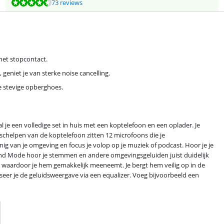
73 reviews
het stopcontact.
eniet je van sterke noise cancelling.
e stevige opberghoes.
e een volledige set in huis met een koptelefoon en een oplader. Je
schelpen van de koptelefoon zitten 12 microfoons die je
 van je omgeving en focus je volop op je muziek of podcast. Hoor je je
und Mode hoor je stemmen en andere omgevingsgeluiden juist duidelijk
 waardoor je hem gemakkelijk meeneemt. Je bergt hem veilig op in de
er je de geluidsweergave via een equalizer. Voeg bijvoorbeeld een