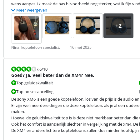
wens aanpas. Ik maak de bas bijvoorbeeld nog sterker, wat ik fijn vin
Meer weergeven
Beoordeling door:
Datum:
Nina. koptelefoon specialist.
16 mei 2025
Beoordeling is 7,6 van de 10.
7,6
/10
Goed? Ja. Veel beter dan de XM4? Nee.
Top geluidskwaliteit
Top noise cancelling
De sony XM6 is een goede koptelefoon, los van de prijs is de audio en n
Er zijn wel meerdere dingen die deze koptelefoon, als je al een ouder
maken.

Hoewel de geluidskwaliteit top is is deze niet merkbaar beter dan die 
Ook het comfort is aanzienlijk slechter in vergelijking met de xm4. De
De XM4 en andere lichtere koptelefoons zullen dus minder hoofdpijn o