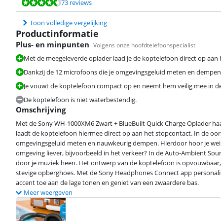
Beoordeling is 8,6 van de 10, gebaseerd op 73 reviews.
Beoordeling is 8,6 van de 10, gebaseerd op 73 reviews.
Beoordeling is 8,6 van de 10, gebaseerd op 73 reviews.
73 reviews
Toon volledige vergelijking
Productinformatie
Plus- en minpunten
Volgens onze hoofdtelefoonspecialist
Met de meegeleverde oplader laad je de koptelefoon direct op aan 
Dankzij de 12 microfoons die je omgevingsgeluid meten en dempen, g
Beoordeling is 8,6 van de 10, gebaseerd op 73 reviews.
Je vouwt de koptelefoon compact op en neemt hem veilig mee in d
De koptelefoon is niet waterbestendig.
Omschrijving
Met de Sony WH-1000XM6 Zwart + BlueBuilt Quick Charge Oplader haal j
laadt de koptelefoon hiermee direct op aan het stopcontact. In de oor
omgevingsgeluid meten en nauwkeurig dempen. Hierdoor hoor je weinig
Beoordeling is 8,2 van de 10, gebaseerd op 23 reviews.
omgeving liever, bijvoorbeeld in het verkeer? In de Auto-Ambient So
door je muziek heen. Het ontwerp van de koptelefoon is opvouwbaar,
stevige opberghoes. Met de Sony Headphones Connect app personalise
accent toe aan de lage tonen en geniet van een zwaardere bas.
Meer weergeven