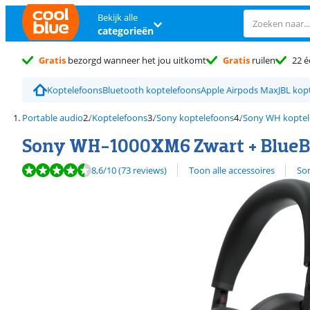
Bekijk alle
categorieën
Gratis
bezorgd wanneer het jou uitkomt
Gratis
ruilen
22 é
Koptelefoons
Bluetooth koptelefoons
Apple Airpods Max
JBL kop
Portable audio
Koptelefoons
Sony koptelefoons
Sony WH koptel
Sony WH-1000XM6 Zwart + BlueBu
Beoordeling is 8,6 van de 10, gebaseerd op 73 reviews.
Bekijk alle
8,6
/10
(73 reviews)
Toon alle accessoires
So