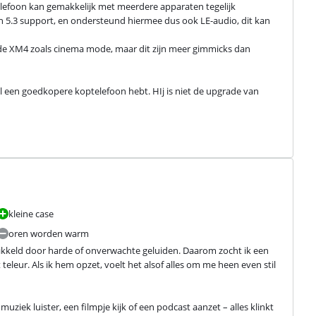
telefoon kan gemakkelijk met meerdere apparaten tegelijk 
h 5.3 support, en ondersteund hiermee dus ook LE-audio, dit kan 
de XM4 zoals cinema mode, maar dit zijn meer gimmicks dan 
l een goedkopere koptelefoon hebt. HIj is niet de upgrade van 
kleine case
oren worden warm
prikkeld door harde of onverwachte geluiden. Daarom zocht ik een 
eleur. Als ik hem opzet, voelt het alsof alles om me heen even stil 
 muziek luister, een filmpje kijk of een podcast aanzet – alles klinkt 