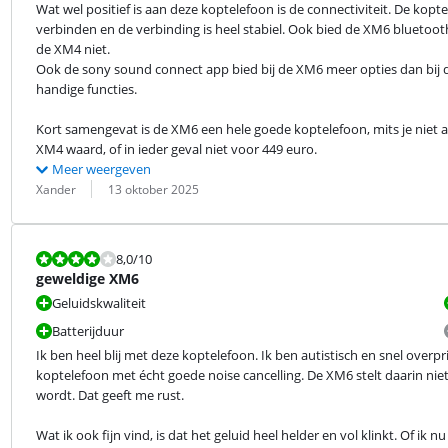
Wat wel positief is aan deze koptelefoon is de connectiviteit. De kop
verbinden en de verbinding is heel stabiel. Ook bied de XM6 bluetoot
de XM4 niet.

Ook de sony sound connect app bied bij de XM6 meer opties dan bij 
handige functies.
Kort samengevat is de XM6 een hele goede koptelefoon, mits je niet a
XM4 waard, of in ieder geval niet voor 449 euro.
Meer weergeven
Beoordeling door:
Datum:
Xander
13 oktober 2025
Beoordeling is 8,0 van de 10.
8,0
/10
geweldige XM6
Geluidskwaliteit
Batterijduur
Ik ben heel blij met deze koptelefoon. Ik ben autistisch en snel over
koptelefoon met écht goede noise cancelling. De XM6 stelt daarin niet t
wordt. Dat geeft me rust.
Wat ik ook fijn vind, is dat het geluid heel helder en vol klinkt. Of ik nu