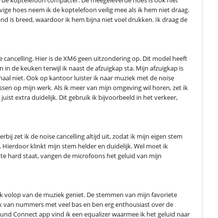
vige hoes neem ik de koptelefoon veilig mee als ik hem niet draag. 
d is breed, waardoor ik hem bijna niet voel drukken. Ik draag de 
celling. Hier is de XM6 geen uitzondering op. Dit model heeft 
in de keuken terwijl ik naast de afzuigkap sta. Mijn afzuigkap is 
aal niet. Ook op kantoor luister ik naar muziek met de noise 
ssen op mijn werk. Als ik meer van mijn omgeving wil horen, zet ik 
t extra duidelijk. Dit gebruik ik bijvoorbeeld in het verkeer, 
ij zet ik de noise cancelling altijd uit, zodat ik mijn eigen stem 
ierdoor klinkt mijn stem helder en duidelijk. Wel moet ik 
t te hard staat, vangen de microfoons het geluid van mijn 
ik volop van de muziek geniet. De stemmen van mijn favoriete 
ook van nummers met veel bas en ben erg enthousiast over de 
nd Connect app vind ik een equalizer waarmee ik het geluid naar 