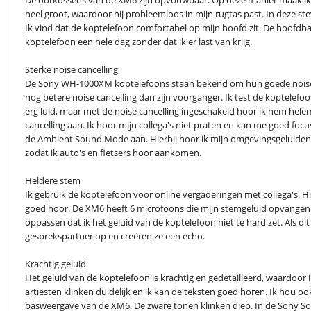
heel groot, waardoor hij probleemloos in mijn rugtas past. In deze ste
Ik vind dat de koptelefoon comfortabel op mijn hoofd zit. De hoofdban
koptelefoon een hele dag zonder dat ik er last van krijg.
Sterke noise cancelling

De Sony WH-1000XM koptelefoons staan bekend om hun goede noise can
nog betere noise cancelling dan zijn voorganger. Ik test de koptelefoon 
erg luid, maar met de noise cancelling ingeschakeld hoor ik hem helem
cancelling aan. Ik hoor mijn collega's niet praten en kan me goed focu
de Ambient Sound Mode aan. Hierbij hoor ik mijn omgevingsgeluiden juis
zodat ik auto's en fietsers hoor aankomen.
Heldere stem

Ik gebruik de koptelefoon voor online vergaderingen met collega's. Hierb
goed hoor. De XM6 heeft 6 microfoons die mijn stemgeluid opvangen. H
oppassen dat ik het geluid van de koptelefoon niet te hard zet. Als di
gesprekspartner op en creëren ze een echo.
Krachtig geluid

Het geluid van de koptelefoon is krachtig en gedetailleerd, waardoor 
artiesten klinken duidelijk en ik kan de teksten goed horen. Ik hou 
basweergave van de XM6. De zware tonen klinken diep. In de Sony Sou