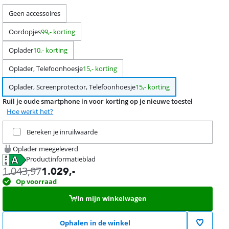
Geen accessoires
Oordopjes
99,- korting
Oplader
10,- korting
Oplader, Telefoonhoesje
15,- korting
Oplader, Screenprotector, Telefoonhoesje
15,- korting
Ruil je oude smartphone in voor korting op je nieuwe toestel
Hoe werkt het?
Ruil je huidige product in
Bereken je inruilwaarde
Oplader meegeleverd
Productinformatieblad
opent in nieuw tabblad
1.043,97
1.029
,-
Op voorraad
In mijn winkelwagen
Ophalen in de winkel