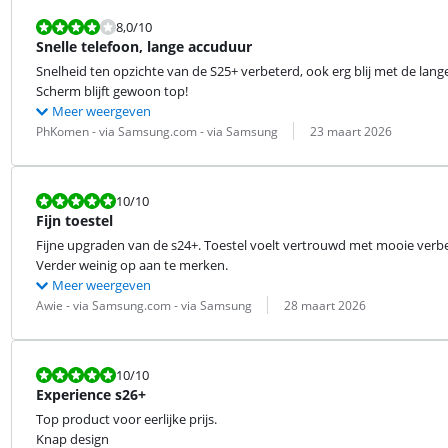
Beoordeling is 8,0 van de 10.
8,0
/10
Snelle telefoon, lange accuduur
Snelheid ten opzichte van de S25+ verbeterd, ook erg blij met de lang
Scherm blijft gewoon top!
Meer weergeven
Beoordeling door:
Datum:
PhKomen - via Samsung.com - via Samsung
23 maart 2026
Beoordeling is 10 van de 10.
10
/10
Fijn toestel
Fijne upgraden van de s24+. Toestel voelt vertrouwd met mooie verbet
Verder weinig op aan te merken.
Meer weergeven
Beoordeling door:
Datum:
Awie - via Samsung.com - via Samsung
28 maart 2026
Beoordeling is 10 van de 10.
10
/10
Experience s26+
Top product voor eerlijke prijs.

Knap design
