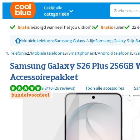
Bekijk alle
categorieën
Gratis
bezorgd wanneer het jou uitkomt
Gratis
ruilen
22 é
Mobiele telefoons
Samsung Galaxy A-lijn
Samsung Galaxy S-lijn
Sa
Telefonie
Mobiele telefoons
Smartphones
Android telefoons
Sa
Samsung Galaxy S26 Plus 256GB W
Accessoirepakket
Beoordeling is 9,8 van de 10, gebaseerd op 26 reviews.
Bekijk alle
9,8
/10
(26 reviews)
Toon alle accessoires
Sa
bundelvoordeel