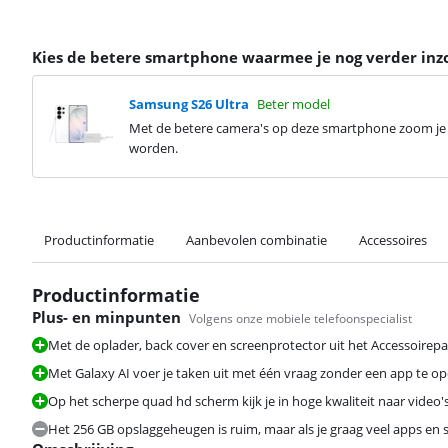
Kies de betere smartphone waarmee je nog verder in
Samsung S26 Ultra
Beter model
Met de betere camera's op deze smartphone zoom je 5
worden.
Productinformatie
Aanbevolen combinatie
Accessoires
Productinformatie
Plus- en minpunten
Volgens onze mobiele telefoonspecialist
Met de oplader, back cover en screenprotector uit het Accessoirepak
Met Galaxy AI voer je taken uit met één vraag zonder een app te op
Beoordeling is 9,8 van de 10, gebaseerd op 26 reviews.
Op het scherpe quad hd scherm kijk je in hoge kwaliteit naar video's,
Het 256 GB opslaggeheugen is ruim, maar als je graag veel apps en s