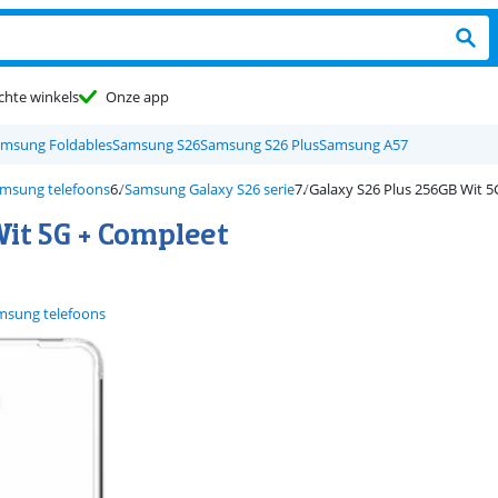
chte winkels
Onze app
msung Foldables
Samsung S26
Samsung S26 Plus
Samsung A57
msung telefoons
Samsung Galaxy S26 serie
Galaxy S26 Plus 256GB Wit 
it 5G + Compleet
msung telefoons