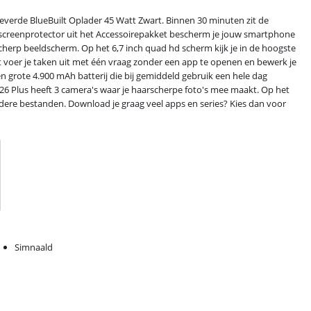
verde BlueBuilt Oplader 45 Watt Zwart. Binnen 30 minuten zit de
n screenprotector uit het Accessoirepakket bescherm je jouw smartphone
erp beeldscherm. Op het 6,7 inch quad hd scherm kijk je in de hoogste
nt voer je taken uit met één vraag zonder een app te openen en bewerk je
n grote 4.900 mAh batterij die bij gemiddeld gebruik een hele dag
26 Plus heeft 3 camera's waar je haarscherpe foto's mee maakt. Op het
dere bestanden. Download je graag veel apps en series? Kies dan voor
Simnaald