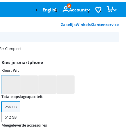
English
Account
Zakelijk
Winkels
Klantenservice
5G + Compleet
Kies je smartphone
Kleur
:
Wit
Kleur
Totale opslagcapaciteit
256 GB
512 GB
Meegeleverde accessoires