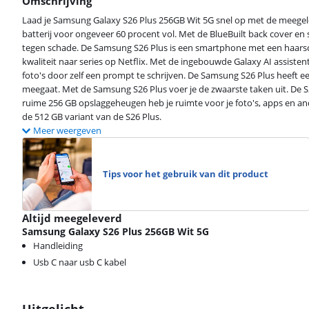
Omschrijving
Laad je Samsung Galaxy S26 Plus 256GB Wit 5G snel op met de meegele
batterij voor ongeveer 60 procent vol. Met de BlueBuilt back cover e
tegen schade. De Samsung S26 Plus is een smartphone met een haarsch
kwaliteit naar series op Netflix. Met de ingebouwde Galaxy AI assiste
foto's door zelf een prompt te schrijven. De Samsung S26 Plus heeft ee
meegaat. Met de Samsung S26 Plus voer je de zwaarste taken uit. De S
ruime 256 GB opslaggeheugen heb je ruimte voor je foto's, apps en an
de 512 GB variant van de S26 Plus.
Meer weergeven
Beoordeling is 8,6 van de 10, gebaseerd op 5 reviews.
Tips voor het gebruik van dit product
Altijd meegeleverd
Samsung Galaxy S26 Plus 256GB Wit 5G
Handleiding
Usb C naar usb C kabel
Uitgelicht