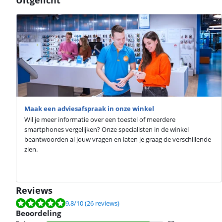
Maak een adviesafspraak in onze winkel
Wil je meer informatie over een toestel of meerdere
smartphones vergelijken? Onze specialisten in de winkel
beantwoorden al jouw vragen en laten je graag de verschillende
zien.
Reviews
Beoordeling is 9,8 van de 10, gebaseerd op 26 reviews.
9,8
/10
(26 reviews)
Beoordeling