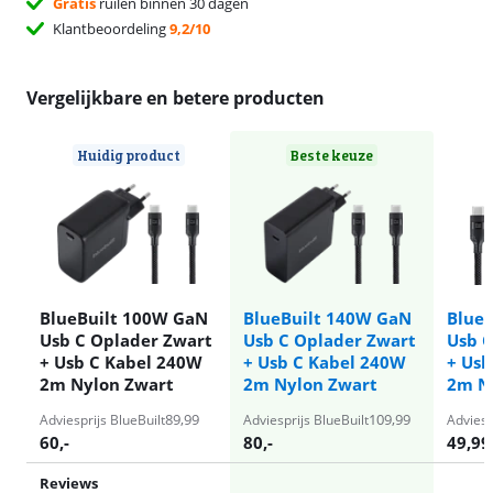
Gratis
ruilen binnen 30 dagen
Klantbeoordeling
9,2/10
Vergelijkbare en betere producten
Huidig product
Beste keuze
BlueBuilt 100W GaN
BlueBuilt 140W GaN
Blue
Usb C Oplader Zwart
Usb C Oplader Zwart
Usb C
+ Usb C Kabel 240W
+ Usb C Kabel 240W
+ Usb
2m Nylon Zwart
2m Nylon Zwart
2m N
89,99
109,99
Adviesprijs BlueBuilt
Adviesprijs BlueBuilt
Adviesp
60
,-
80
,-
49,99
Reviews