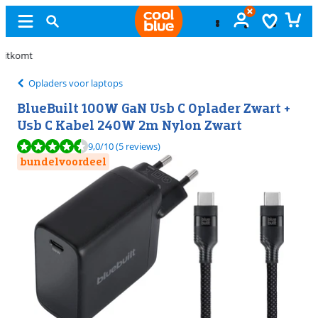
Gratis
ruilen
Opladers voor laptops
BlueBuilt 100W GaN Usb C Oplader Zwart +
Usb C Kabel 240W 2m Nylon Zwart
Beoordeling is 9,0 van de 10, gebaseerd op 5 reviews.
9,0
/10
(5 reviews)
bundelvoordeel