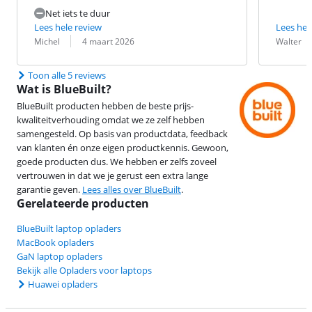
Net iets te duur
Lees hele review
Lees hel
Beoordeling door:
Datum:
Beoordeling 
Datum:
Michel
4 maart 2026
Walter
Toon alle 5 reviews
Wat is BlueBuilt?
BlueBuilt producten hebben de beste prijs-
kwaliteitverhouding omdat we ze zelf hebben
samengesteld. Op basis van productdata, feedback
van klanten én onze eigen productkennis. Gewoon,
goede producten dus. We hebben er zelfs zoveel
vertrouwen in dat we je gerust een extra lange
garantie geven.
Lees alles over BlueBuilt
.
Gerelateerde producten
BlueBuilt laptop opladers
MacBook opladers
GaN laptop opladers
Bekijk alle Opladers voor laptops
Huawei opladers