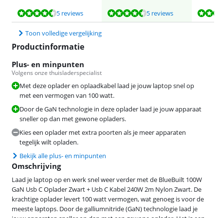
Beoordeling is 9,0 van de 10, gebaseerd op 5 reviews.
Beoordeling is 9,0 van de 10, gebaseerd op 5 reviews.
Beoordeling is 9,0 van de 10, gebaseerd op 5 reviews.
5 reviews
5 reviews
Toon volledige vergelijking
Productinformatie
Plus- en minpunten
Volgens onze thuisladerspecialist
Met deze oplader en oplaadkabel laad je jouw laptop snel op
met een vermogen van 100 watt.
Door de GaN technologie in deze oplader laad je jouw apparaat
sneller op dan met gewone opladers.
Kies een oplader met extra poorten als je meer apparaten
tegelijk wilt opladen.
Bekijk alle plus- en minpunten
Omschrijving
Laad je laptop op en werk snel weer verder met de BlueBuilt 100W
GaN Usb C Oplader Zwart + Usb C Kabel 240W 2m Nylon Zwart. De
krachtige oplader levert 100 watt vermogen, wat genoeg is voor de
meeste laptops. Door de galliumnitride (GaN) technologie laad je