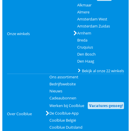
Alkmaar
Almere
Amsterdam West
Amsterdam Zuidas
Arnhem
Onze winkels
Breda
Cruquius
Den Bosch
Den Haag
Bekijk al onze 22 winkels
Ons assortiment
Bedrijfswebsite
Nieuws
Cadeaubonnen
Werken bij Coolblue
Vacatures genoeg!
De Coolblue-App
Over Coolblue
Coolblue België
Coolblue Duitsland