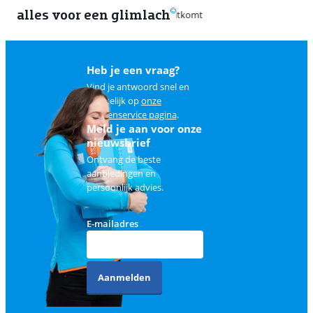
alles voor een glimlach
2
Heb je een vraag?
Vind je antwoord snel en
makkelijk op
onze
klantenservice pagina
.
Meld je aan voor onze
nieuwsbrief
Ontvang de beste
aanbiedingen en
persoonlijk advies.
E-mailadres
Aanmelden