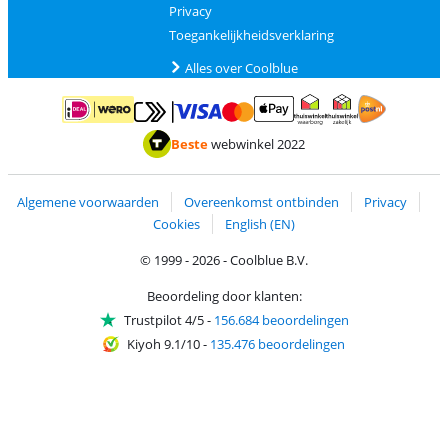
Privacy
Toegankelijkheidsverklaring
Alles over Coolblue
Betalen met MasterCard en Visa via ClickToPay
Betalen met ApplePay
Betalen met iDEAL | Wero
Verzending en 
Thuiswinkel waarborg
Thuiswinkel waarborg
Beste
webwinkel 2022
Algemene voorwaarden
Overeenkomst ontbinden
Privacy
Cookies
English (EN)
© 1999 - 2026 - Coolblue B.V.
Beoordeling door klanten:
Trustpilot 4/5
-
156.684 beoordelingen
Kiyoh 9.1/10
-
135.476 beoordelingen