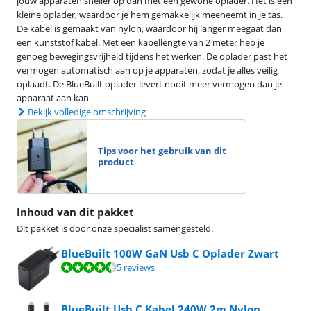
jouw apparaten sneller op dan met een gewone oplader. Het is een
kleine oplader, waardoor je hem gemakkelijk meeneemt in je tas.
De kabel is gemaakt van nylon, waardoor hij langer meegaat dan
een kunststof kabel. Met een kabellengte van 2 meter heb je
genoeg bewegingsvrijheid tijdens het werken. De oplader past het
vermogen automatisch aan op je apparaten, zodat je alles veilig
oplaadt. De BlueBuilt oplader levert nooit meer vermogen dan je
apparaat aan kan.
Bekijk volledige omschrijving
Tips voor het gebruik van dit
product
Inhoud van dit pakket
Dit pakket is door onze specialist samengesteld.
BlueBuilt 100W GaN Usb C Oplader Zwart
Beoordeling is 9,0 van de 10, gebaseerd op 5 reviews.
5 reviews
BlueBuilt Usb C Kabel 240W 2m Nylon