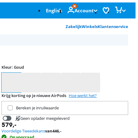
English
Account
Zakelijk
Winkels
Klantenservice
Kleur
:
Goud
Kleur
Krijg korting op je nieuwe AirPods
Hoe werkt het?
Ruil je huidige product in
Bereken je inruilwaarde
Geen oplader meegeleverd
579
,-
31,99
Voordelige Tweedekans
van
446
,-
Op voorraad