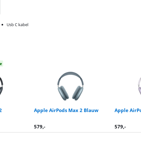
Usb C kabel
e
2
Apple AirPods Max 2 Blauw
Apple AirP
579
,-
579
,-