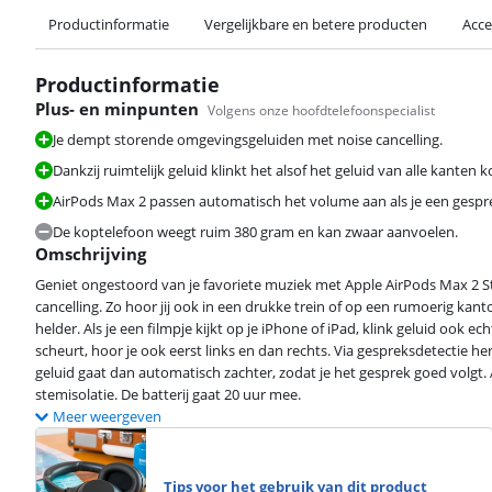
Productinformatie
Vergelijkbare en betere producten
Acce
Productinformatie
Plus- en minpunten
Volgens onze hoofdtelefoonspecialist
Je dempt storende omgevingsgeluiden met noise cancelling.
Dankzij ruimtelijk geluid klinkt het alsof het geluid van alle kante
AirPods Max 2 passen automatisch het volume aan als je een gesprek
De koptelefoon weegt ruim 380 gram en kan zwaar aanvoelen.
Omschrijving
Geniet ongestoord van je favoriete muziek met Apple AirPods Max 2 S
cancelling. Zo hoor jij ook in een drukke trein of op een rumoerig kant
helder. Als je een filmpje kijkt op je iPhone of iPad, klink geluid ook e
scheurt, hoor je ook eerst links en dan rechts. Via gespreksdetectie h
geluid gaat dan automatisch zachter, zodat je het gesprek goed volgt. 
stemisolatie. De batterij gaat 20 uur mee.
Meer weergeven
Tips voor het gebruik van dit product