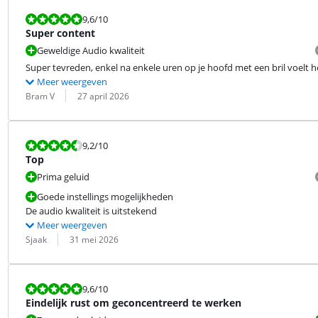
Beoordeling is 9,6 van de 10.
9,6
/10
Super content
Geweldige Audio kwaliteit
Super tevreden, enkel na enkele uren op je hoofd met een bril voelt
Meer weergeven
Beoordeling door:
Datum:
Bram V
27 april 2026
Beoordeling is 9,2 van de 10.
9,2
/10
Top
Prima geluid
Goede instellings mogelijkheden
De audio kwaliteit is uitstekend
Meer weergeven
Beoordeling door:
Datum:
Sjaak
31 mei 2026
Beoordeling is 9,6 van de 10.
9,6
/10
Eindelijk rust om geconcentreerd te werken