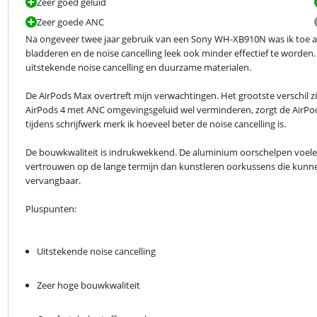
Zeer goed geluid
Zeer goede ANC
Na ongeveer twee jaar gebruik van een Sony WH-XB910N was ik toe aa
bladderen en de noise cancelling leek ook minder effectief te worde
uitstekende noise cancelling en duurzame materialen.
De AirPods Max overtreft mijn verwachtingen. Het grootste verschil zit
AirPods 4 met ANC omgevingsgeluid wel verminderen, zorgt de AirPods 
tijdens schrijfwerk merk ik hoeveel beter de noise cancelling is.
De bouwkwaliteit is indrukwekkend. De aluminium oorschelpen voelen 
vertrouwen op de lange termijn dan kunstleren oorkussens die kunnen
vervangbaar.
Pluspunten:
Uitstekende noise cancelling
Zeer hoge bouwkwaliteit