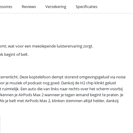
ssoires
Reviews
Verzekering
Specificaties
n komt, wat voor een meeslepende luisterervaring zorgt.
 begint of belt.
terrenlicht. Deze koptelefoon dempt storend omgevingsgeluid via noise
oor je muziek of podcast nog goed. Dankzij de H2 chip klinkt geluid
cht ruimtelijk. Een auto die van links naar rechts over het scherm voorbij
erkennen je AirPods Max 2 wanneer je tegen iemand begint te praten. Je
Als je belt met AirPods Max 2, klinken stemmen altijd helder, dankzij