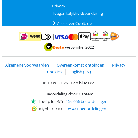
Privacy
Toegankelijkheidsverklaring
Alles over Coolblue
Betalen met MasterCard en Visa via ClickToPay
Betalen met ApplePay
Betalen met iDEAL | Wero
Verzending en 
Thuiswinkel waarborg
Thuiswinkel waarborg
Beste
webwinkel 2022
Algemene voorwaarden
Overeenkomst ontbinden
Privacy
Cookies
English (EN)
© 1999 - 2026 - Coolblue B.V.
Beoordeling door klanten:
Trustpilot 4/5
-
156.666 beoordelingen
Kiyoh 9.1/10
-
135.471 beoordelingen