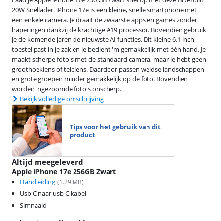
Laad je Apple iPhone 17e 256 GB Zwart snel op met deze BlueBuilt
20W Snellader. iPhone 17e is een kleine, snelle smartphone met
een enkele camera. Je draait de zwaarste apps en games zonder
haperingen dankzij de krachtige A19 processor. Bovendien gebruik
je de komende jaren de nieuwste AI functies. Dit kleine 6,1 inch
toestel past in je zak en je bedient 'm gemakkelijk met één hand. Je
maakt scherpe foto's met de standaard camera, maar je hebt geen
groothoeklens of telelens. Daardoor passen weidse landschappen
en grote groepen minder gemakkelijk op de foto. Bovendien
worden ingezoomde foto's onscherp.
Bekijk volledige omschrijving
Tips voor het gebruik van dit
product
Altijd meegeleverd
Apple iPhone 17e 256GB Zwart
Handleiding
(
1.29
MB)
Usb C naar usb C kabel
Simnaald