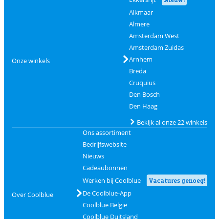
Alkmaar
Almere
Amsterdam West
Amsterdam Zuidas
Arnhem
Onze winkels
Breda
Cruquius
Den Bosch
Den Haag
Bekijk al onze 22 winkels
Ons assortiment
Bedrijfswebsite
Nieuws
Cadeaubonnen
Werken bij Coolblue
Vacatures genoeg!
De Coolblue-App
Over Coolblue
Coolblue België
Coolblue Duitsland