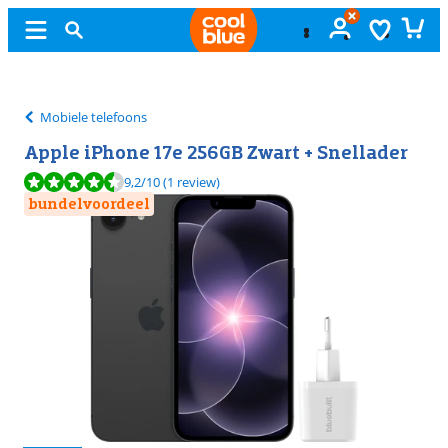
Gratis
ruilen
Mobiele telefoons
Apple iPhone 17e 256GB Zwart + Snellader
Beoordeling is 9,2 van de 10, gebaseerd op 1 review.
9,2
/10
(1 review)
bundelvoordeel