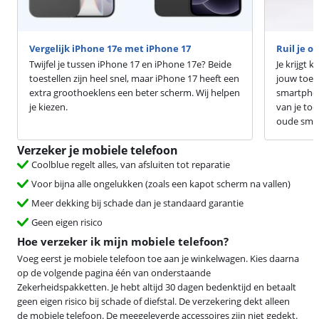
Vergelijk iPhone 17e met iPhone 17
Ruil je o
Twijfel je tussen iPhone 17 en iPhone 17e? Beide
Je krijgt 
toestellen zijn heel snel, maar iPhone 17 heeft een
jouw toest
extra groothoeklens een beter scherm. Wij helpen
smartphon
je kiezen.
van je toe
oude smar
Verzeker je mobiele telefoon
Coolblue regelt alles, van afsluiten tot reparatie
Voor bijna alle ongelukken (zoals een kapot scherm na vallen)
Meer dekking bij schade dan je standaard garantie
Geen eigen risico
Hoe verzeker ik mijn mobiele telefoon?
Voeg eerst je mobiele telefoon toe aan je winkelwagen. Kies daarna
op de volgende pagina één van onderstaande
Zekerheidspakketten. Je hebt altijd 30 dagen bedenktijd en betaalt
geen eigen risico bij schade of diefstal. De verzekering dekt alleen
de mobiele telefoon. De meegeleverde accessoires zijn niet gedekt.