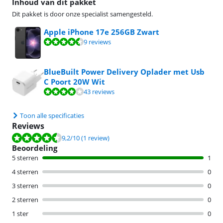
Inhoud van dit pakket
Dit pakket is door onze specialist samengesteld.
Apple iPhone 17e 256GB Zwart
Beoordeling is 8,9 van de 10, gebaseerd op 9 reviews.
9 reviews
BlueBuilt Power Delivery Oplader met Usb
C Poort 20W Wit
Beoordeling is 7,5 van de 10, gebaseerd op 43 reviews.
43 reviews
Toon alle specificaties
Reviews
Beoordeling is 9,2 van de 10, gebaseerd op 1 review.
9,2
/10
(1 review)
Beoordeling
5 sterren
1
4 sterren
0
3 sterren
0
2 sterren
0
1 ster
0