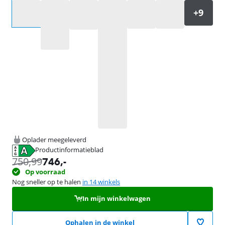
Selecteer een optie
Oplader meegeleverd
Productinformatieblad
opent in nieuw tabblad
750,99
746
,-
Op voorraad
Nog sneller op te halen
in 14 winkels
In mijn winkelwagen
Ophalen in de winkel