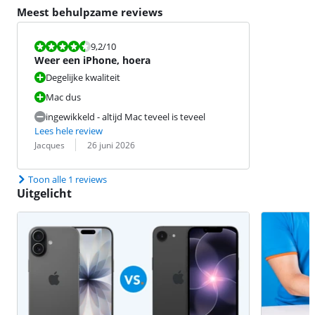
Meest behulpzame reviews
Beoordeling is 9,2 van de 10.
9,2
/10
Weer een iPhone, hoera
Degelijke kwaliteit
Mac dus
ingewikkeld - altijd Mac teveel is teveel
Lees hele review
Beoordeling door:
Datum:
Jacques
26 juni 2026
Toon alle 1 reviews
Uitgelicht