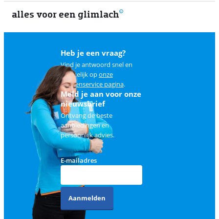
alles voor een glimlach
2
Heb je een vraag?
Vind je antwoord snel en
makkelijk op
onze
klantenservice pagina
.
Meld je aan voor onze
nieuwsbrief
Ontvang de beste
aanbiedingen en
persoonlijk advies.
E-mailadres
Aanmelden