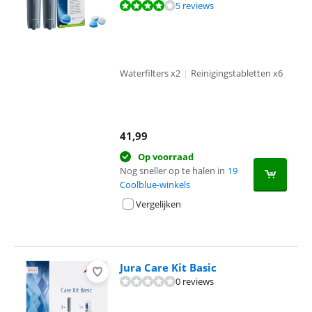
Beoordeling is 8,0 van de 10, gebaseerd op 5 reviews.
5 reviews
Waterfilters x2
|
Reinigingstabletten x6
41,99
Op voorraad
Nog sneller op te halen in
19
Coolblue-winkels
Vergelijken
Jura Care Kit Basic
0 reviews