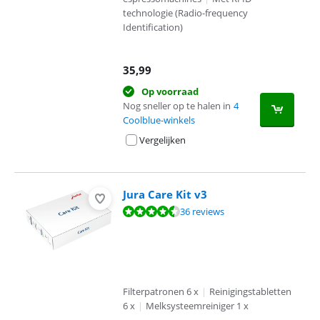
technologie (Radio-frequency
Identification)
35,99
Op voorraad
Nog sneller op te halen in
4
Coolblue-winkels
Vergelijken
Jura Care Kit v3
Beoordeling is 9,3 van de 10, gebaseerd op 36 reviews.
36 reviews
Filterpatronen 6 x
|
Reinigingstabletten
6 x
|
Melksysteemreiniger 1 x