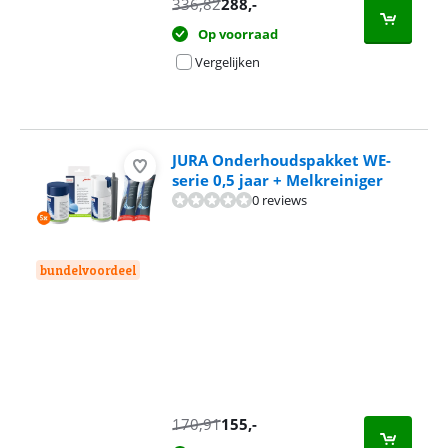
336,82
288
,-
Op voorraad
Vergelijken
JURA Onderhoudspakket WE-
serie 0,5 jaar + Melkreiniger
0 reviews
bundelvoordeel
170,91
155
,-