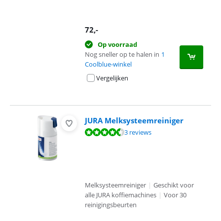
72
,-
Op voorraad
Nog sneller op te halen in
1
Coolblue-winkel
Vergelijken
JURA Melksysteemreiniger
Beoordeling is 9,3 van de 10, gebaseerd op 3 reviews.
3 reviews
Melksysteemreiniger
|
Geschikt voor
alle JURA koffiemachines
|
Voor 30
reinigingsbeurten