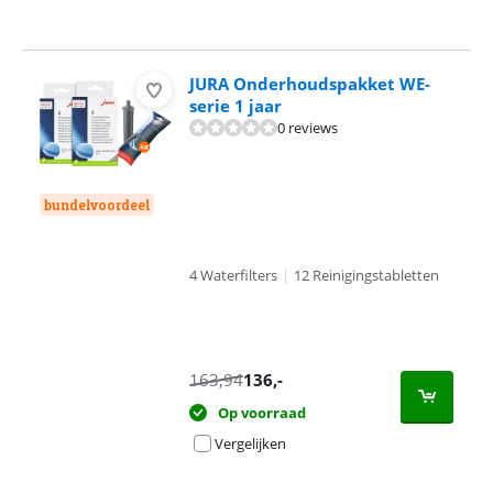
JURA Onderhoudspakket WE-
serie 1 jaar
0 reviews
bundelvoordeel
4 Waterfilters
|
12 Reinigingstabletten
163,94
136
,-
Op voorraad
Vergelijken