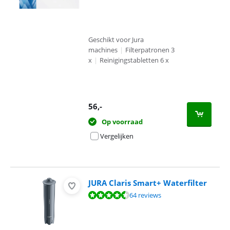
Geschikt voor Jura
machines
|
Filterpatronen 3
x
|
Reinigingstabletten 6 x
56
,-
Op voorraad
Vergelijken
JURA Claris Smart+ Waterfilter
Beoordeling is 8,7 van de 10, gebaseerd op 64 reviews.
64 reviews