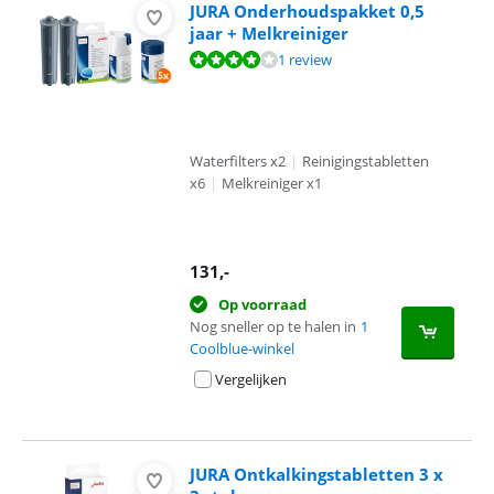
JURA Onderhoudspakket 0,5
jaar + Melkreiniger
Beoordeling is 8,0 van de 10, gebaseerd op 1 review.
1 review
Waterfilters x2
|
Reinigingstabletten
x6
|
Melkreiniger x1
131
,-
Op voorraad
Nog sneller op te halen in
1
Coolblue-winkel
Vergelijken
JURA Ontkalkingstabletten 3 x