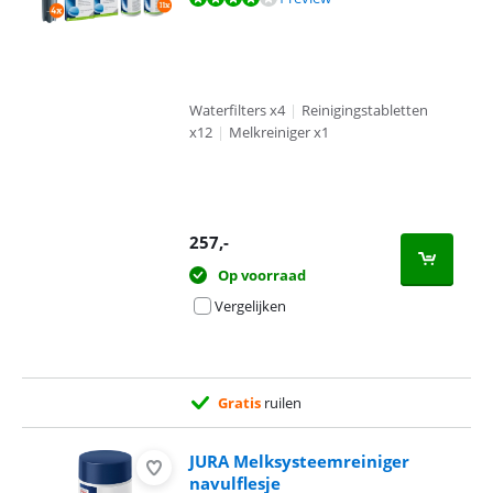
Waterfilters x4
|
Reinigingstabletten
x12
|
Melkreiniger x1
257
,-
Op voorraad
Vergelijken
Gratis
ruilen
JURA Melksysteemreiniger
navulflesje