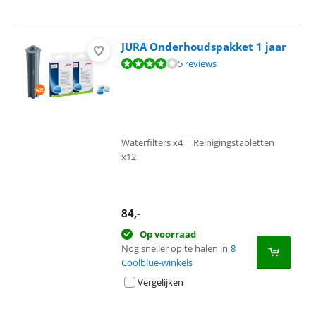
JURA Onderhoudspakket 1 jaar
Beoordeling is 8,0 van de 10, gebaseerd op 5 reviews.
5 reviews
Waterfilters x4
|
Reinigingstabletten
x12
84
,-
Op voorraad
Nog sneller op te halen in
8
Coolblue-winkels
Vergelijken