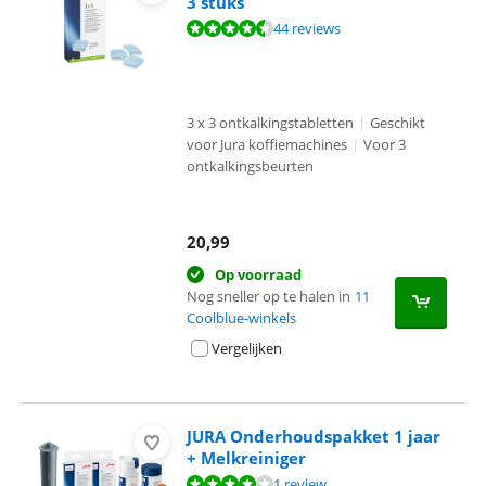
3 stuks
Beoordeling is 8,9 van de 10, gebaseerd op 44 reviews.
44 reviews
3 x 3 ontkalkingstabletten
|
Geschikt
voor Jura koffiemachines
|
Voor 3
ontkalkingsbeurten
20,99
Op voorraad
Nog sneller op te halen in
11
Coolblue-winkels
Vergelijken
JURA Onderhoudspakket 1 jaar
+ Melkreiniger
Beoordeling is 8,0 van de 10, gebaseerd op 1 review.
1 review