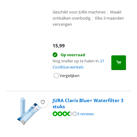
Geschikt voor JURA machines
|
Maakt
ontkalken overbodig
|
Elke 3 maanden
vervangen
15,99
Op voorraad
Nog sneller op te halen in
21
Coolblue-winkels
Vergelijken
JURA Claris Blue+ Waterfilter 3
stuks
Beoordeling is 7,3 van de 10, gebaseerd op 3 reviews.
3 reviews