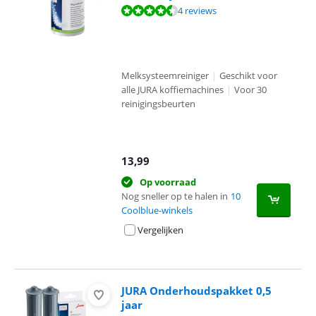
Beoordeling is 9,0 van de 10, gebaseerd op 4 reviews.
4 reviews
Melksysteemreiniger
|
Geschikt voor
alle JURA koffiemachines
|
Voor 30
reinigingsbeurten
13,99
Op voorraad
Nog sneller op te halen in
10
Coolblue-winkels
Vergelijken
JURA Onderhoudspakket 0,5
jaar