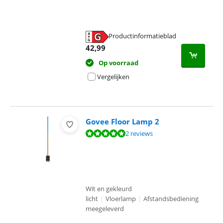
Productinformatieblad
opent in nieuw tabblad
42,99
Op voorraad
Vergelijken
Govee Floor Lamp 2
Beoordeling is 10 van de 10, gebaseerd op 2 reviews.
2 reviews
Wit en gekleurd
licht
|
Vloerlamp
|
Afstandsbediening
meegeleverd