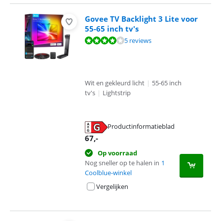
Govee TV Backlight 3 Lite voor
55-65 inch tv's
Beoordeling is 8,3 van de 10, gebaseerd op 5 reviews.
5 reviews
Wit en gekleurd licht
|
55-65 inch
tv's
|
Lightstrip
Productinformatieblad
opent in nieuw tabblad
67
,-
Op voorraad
Nog sneller op te halen in
1
Coolblue-winkel
Vergelijken