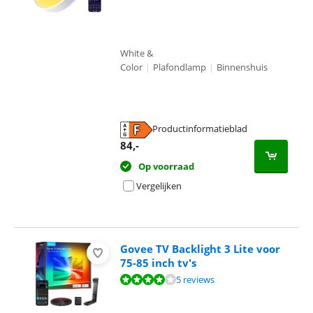
White &
Color
|
Plafondlamp
|
Binnenshuis
Productinformatieblad
opent in nieuw tabblad
84
,-
Op voorraad
Vergelijken
Govee TV Backlight 3 Lite voor
75-85 inch tv's
Beoordeling is 8,3 van de 10, gebaseerd op 5 reviews.
5 reviews