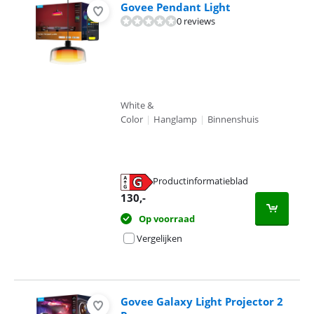
Govee Pendant Light
0 reviews
White &
Color
|
Hanglamp
|
Binnenshuis
Productinformatieblad
opent in nieuw tabblad
130
,-
Op voorraad
Vergelijken
Govee Galaxy Light Projector 2