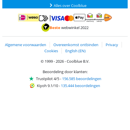
Alles over Coolblue
Betalen met MasterCard en Visa via ClickToPay
Betalen met ApplePay
Betalen met iDEAL | Wero
Verzending en 
Thuiswinkel waarborg
Thuiswinkel waarborg
Beste
webwinkel 2022
Algemene voorwaarden
Overeenkomst ontbinden
Privacy
Cookies
English (EN)
© 1999 - 2026 - Coolblue B.V.
Beoordeling door klanten:
Trustpilot 4/5
-
156.585 beoordelingen
Kiyoh 9.1/10
-
135.444 beoordelingen