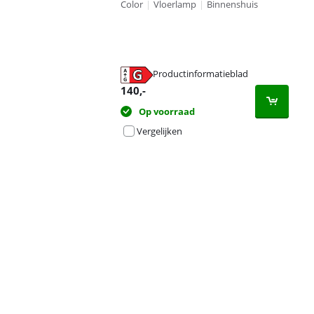
Color
|
Vloerlamp
|
Binnenshuis
Productinformatieblad
opent in nieuw tabblad
140
,-
Op voorraad
Vergelijken
Advertentie