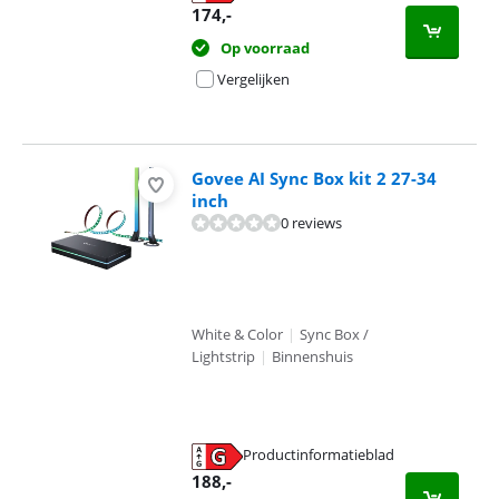
opent in nieuw tabblad
174
,-
Op voorraad
Vergelijken
Govee AI Sync Box kit 2 27-34
inch
0 reviews
White & Color
|
Sync Box /
Lightstrip
|
Binnenshuis
Productinformatieblad
opent in nieuw tabblad
188
,-