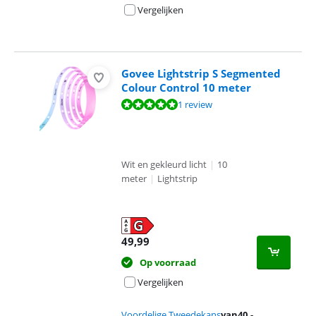
Vergelijken
Govee Lightstrip S Segmented
Colour Control 10 meter
Beoordeling is 10 van de 10, gebaseerd op 1 review.
1 review
Wit en gekleurd licht
|
10
meter
|
Lightstrip
49,99
Op voorraad
Vergelijken
Voordelige Tweedekans
van
40
,-