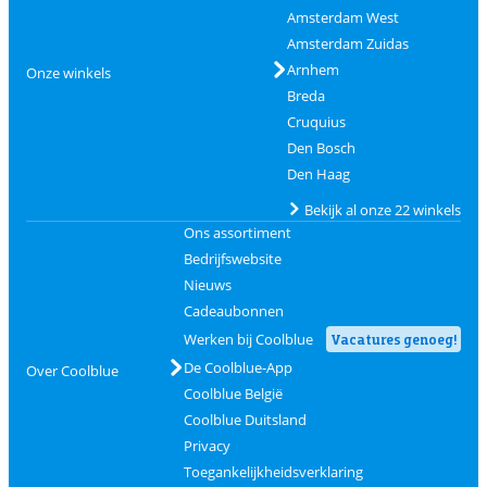
Amsterdam West
Amsterdam Zuidas
Arnhem
Onze winkels
Breda
Cruquius
Den Bosch
Den Haag
Bekijk al onze 22 winkels
Ons assortiment
Bedrijfswebsite
Nieuws
Cadeaubonnen
Werken bij Coolblue
Vacatures genoeg!
De Coolblue-App
Over Coolblue
Coolblue België
Coolblue Duitsland
Privacy
Toegankelijkheidsverklaring