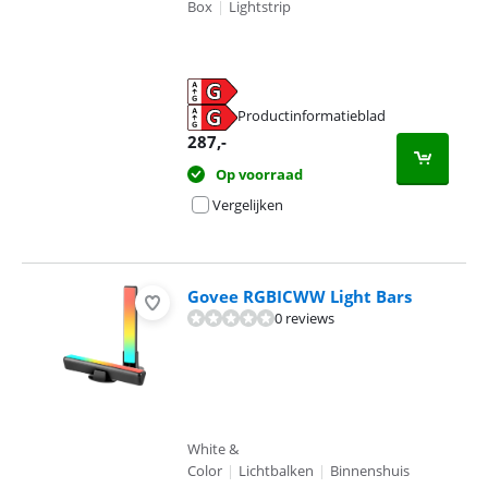
Box
|
Lightstrip
Productinformatieblad
opent in nieuw tabblad
287
,-
Op voorraad
Vergelijken
Govee RGBICWW Light Bars
0 reviews
White &
Color
|
Lichtbalken
|
Binnenshuis