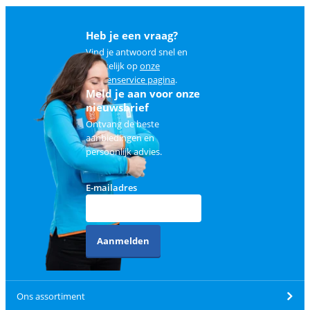
Heb je een vraag?
Vind je antwoord snel en
makkelijk op
onze
klantenservice pagina
.
Meld je aan voor onze
nieuwsbrief
Ontvang de beste
aanbiedingen en
persoonlijk advies.
E-mailadres
Aanmelden
Ons assortiment