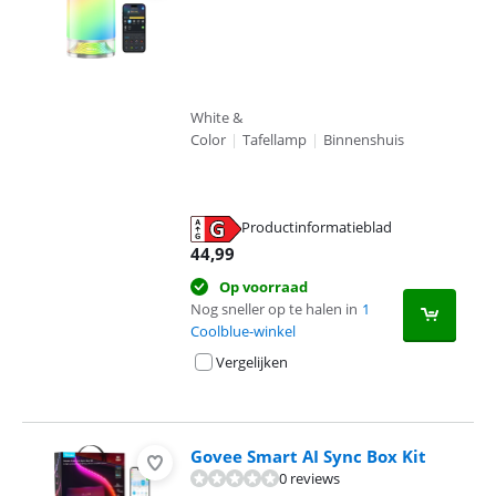
White &
Color
|
Tafellamp
|
Binnenshuis
Productinformatieblad
opent in nieuw tabblad
44,99
Op voorraad
Nog sneller op te halen in
1
Coolblue-winkel
Vergelijken
Govee Smart AI Sync Box Kit
0 reviews