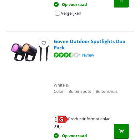
Op voorraad
Vergelijken
Govee Outdoor Spotlights Duo
Pack
Beoordeling is 6,7 van de 10, gebaseerd op 1 review.
1 review
White &
Color
|
Buitenspots
|
Buitenshuis
Productinformatieblad
opent in nieuw tabblad
79
,-
Op voorraad