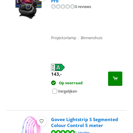
Pro
0 reviews
Projectorlamp
|
Binnenshuis
143
,-
Op voorraad
Vergelijken
Govee Lightstrip S Segmented
Colour Control 5 meter
Beoordeling is 10 van de 10, gebaseerd op 1 review.
1 review