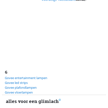
Advertentie
G
Govee entertainment lampen
Govee led strips
Govee plafondlampen
Govee vloerlampen
alles voor een glimlach
2