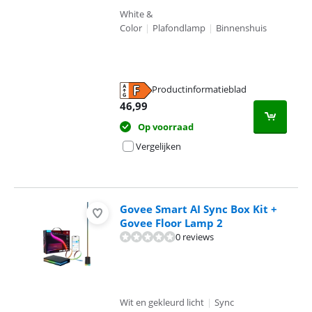
White &
Color
|
Plafondlamp
|
Binnenshuis
Productinformatieblad
opent in nieuw tabblad
46,99
Op voorraad
Vergelijken
Govee Smart AI Sync Box Kit +
Govee Floor Lamp 2
0 reviews
Wit en gekleurd licht
|
Sync