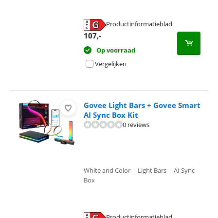
Productinformatieblad
opent in nieuw tabblad
107
,-
Op voorraad
Vergelijken
Govee Light Bars + Govee Smart
AI Sync Box Kit
0 reviews
White and Color
|
Light Bars
|
AI Sync
Box
Productinformatieblad