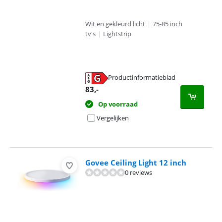
Wit en gekleurd licht
|
75-85 inch
tv's
|
Lightstrip
Productinformatieblad
opent in nieuw tabblad
83
,-
Op voorraad
Vergelijken
Govee Ceiling Light 12 inch
0 reviews