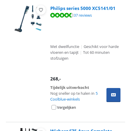
Philips series 5000 XC5141/01
Beoordeling is 8,5 van de 10, gebaseerd op 37 reviews.
37 reviews
Met dweilfunctie
|
Geschikt voor harde
vloeren en tapijt
|
Tot 60 minuten
stofzuigen
268
,-
Tijdelijk uitverkocht
Nog sneller op te halen in
5
Coolblue-winkels
Vergelijken