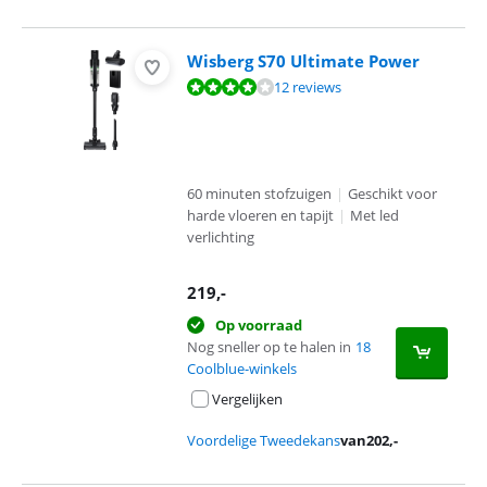
Wisberg S70 Ultimate Power
Beoordeling is 8,2 van de 10, gebaseerd op 12 reviews.
12 reviews
60 minuten stofzuigen
|
Geschikt voor
harde vloeren en tapijt
|
Met led
verlichting
219
,-
Op voorraad
Nog sneller op te halen in
18
Coolblue-winkels
Vergelijken
Voordelige Tweedekans
van
202
,-