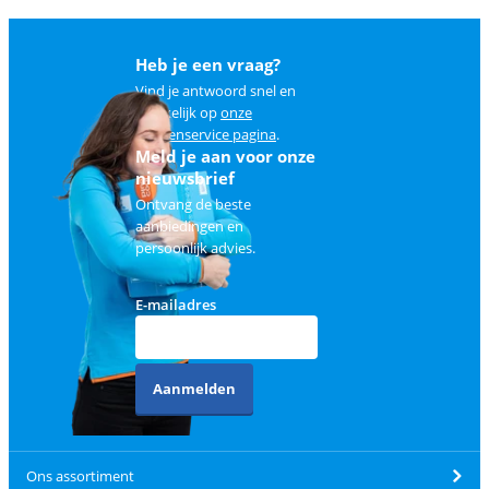
Heb je een vraag?
Vind je antwoord snel en
makkelijk op
onze
klantenservice pagina
.
Meld je aan voor onze
nieuwsbrief
Ontvang de beste
aanbiedingen en
persoonlijk advies.
E-mailadres
Aanmelden
Ons assortiment