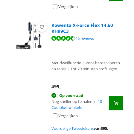
Vergelijken
Rowenta X-Force Flex 14.60
RH99C3
Beoordeling is 8,8 van de 10, gebaseerd op 46 reviews.
46 reviews
Met dweilfunctie
|
Voor harde vloeren
en tapijt
|
Tot 70 minuten stofzuigen
499
,-
Op voorraad
Nog sneller op te halen in
10
Coolblue-winkels
Vergelijken
Voordelige Tweedekans
van
395
,-