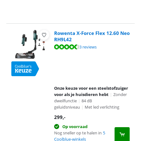
Rowenta X-Force Flex 12.60 Neo
RH9L42
Beoordeling is 8,8 van de 10, gebaseerd op 3 reviews.
3 reviews
Onze keuze voor een steelstofzuiger
voor als je huisdieren hebt
|
Zonder
dweilfunctie
|
84 dB
geluidsniveau
|
Met led verlichting
299
,-
Op voorraad
Nog sneller op te halen in
5
Coolblue-winkels