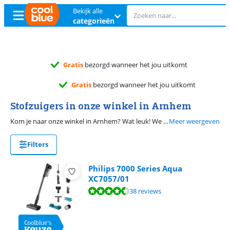
Bekijk alle
categorieën
Gratis
ruilen
Gratis
ruilen
Stofzuigers in onze winkel in Arnhem
Kom je naar onze winkel in Arnhem? Wat leuk! We zetten de koffie alvast klaar. Als voorbereiding wil je natuurlijk weten wat je er kan bekijken. Op deze pagina vind je alle stofzuigers die je kan testen in Arnhem.
Meer weergeven
Filters
Philips 7000 Series Aqua
XC7057/01
Beoordeling is 8,6 van de 10, gebaseerd op 38 reviews.
38 reviews