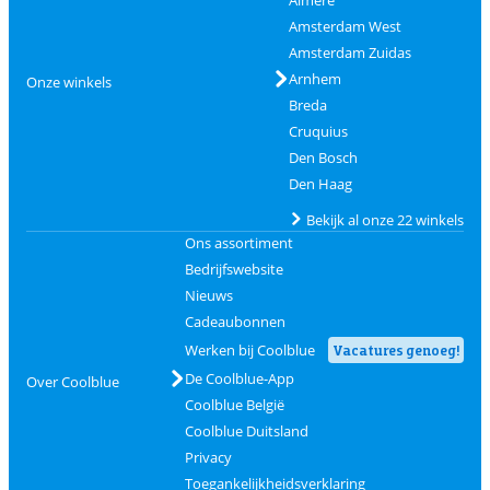
Almere
Amsterdam West
Amsterdam Zuidas
Arnhem
Onze winkels
Breda
Cruquius
Den Bosch
Den Haag
Bekijk al onze 22 winkels
Ons assortiment
Bedrijfswebsite
Nieuws
Cadeaubonnen
Werken bij Coolblue
Vacatures genoeg!
De Coolblue-App
Over Coolblue
Coolblue België
Coolblue Duitsland
Privacy
Toegankelijkheidsverklaring