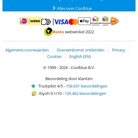
Alles over Coolblue
Betalen met MasterCard en Visa via ClickToPay
Betalen met ApplePay
Betalen met iDEAL | Wero
Verzending en 
Thuiswinkel waarborg
Thuiswinkel waarborg
Beste
webwinkel 2022
Algemene voorwaarden
Overeenkomst ontbinden
Privacy
Cookies
English (EN)
© 1999 - 2026 - Coolblue B.V.
Beoordeling door klanten:
Trustpilot 4/5
-
156.631 beoordelingen
Kiyoh 9.1/10
-
135.462 beoordelingen