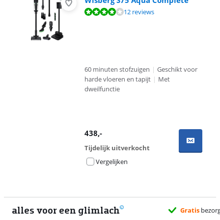
Wisberg S75 Aqua Complete
Beoordeling is 8,2 van de 10, gebaseerd op 12 reviews.
12 reviews
60 minuten stofzuigen
|
Geschikt voor
harde vloeren en tapijt
|
Met
dweilfunctie
438
,-
Tijdelijk uitverkocht
Vergelijken
alles voor een glimlach