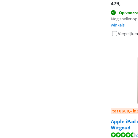
479
,-
Op voorr
Nog sneller op 
winkels
Vergelijken
tot € 300,- i
Apple iPad 
Witgoud
Beoordeling is 
Beoordeling is 
Beoordeling is 
2