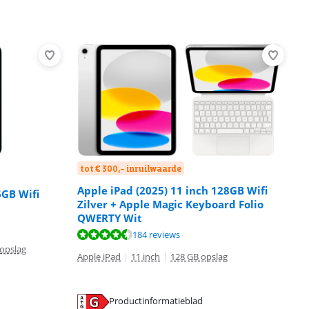
tot € 300,- inruilwaarde
Apple iPad (2025) 11 inch 128GB Wifi
6GB Wifi
Zilver + Apple Magic Keyboard Folio
QWERTY Wit
184 reviews
opslag
Apple iPad
|
11 inch
|
128 GB opslag
Productinformatieblad