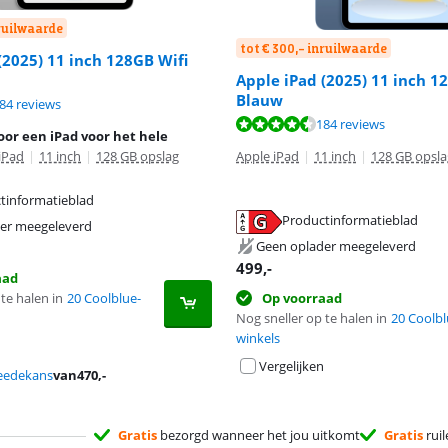
nruilwaarde
tot € 300,- inruilwaarde
(2025) 11 inch 128GB Wifi
Apple iPad (2025) 11 inch 1
Blauw
8,9 van de 10, gebaseerd op 184 reviews.
84 reviews
8,9 van de 10, gebaseerd op 184 reviews.
184 reviews
or een iPad voor het hele
iPad
|
11 inch
|
128 GB opslag
Apple iPad
|
11 inch
|
128 GB opsla
tinformatieblad
 tabblad
Productinformatieblad
er meegeleverd
 tabblad
Geen oplader meegeleverd
499
,-
aad
te halen in
20 Coolblue-
Op voorraad
Nog sneller op te halen in
20 Coolbl
winkels
Vergelijken
eedekans
van
470
,-
Gratis
bezorgd wanneer het jou uitkomt
Gratis
ruil