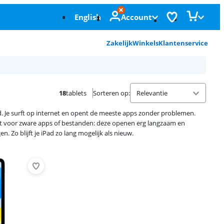
English
Account
Zakelijk
Winkels
Klantenservice
18
tablets
Sorteren op
:
ad. Je surft op internet en opent de meeste apps zonder problemen.
chikt voor zware apps of bestanden: deze openen erg langzaam en
 Zo blijft je iPad zo lang mogelijk als nieuw.
Advertentie