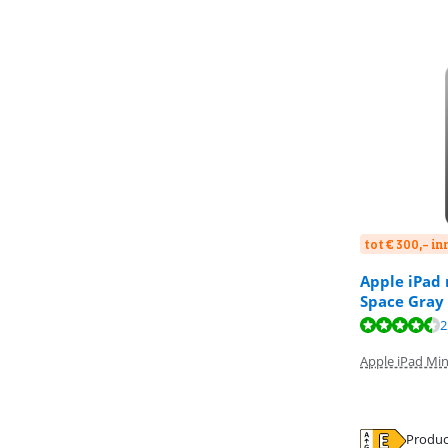
tot € 300,- i
Apple iPad 
Space Gray
Beoordeling is 
Beoordeling is 
2
Beoordeling is 
Apple iPad Min
Produc