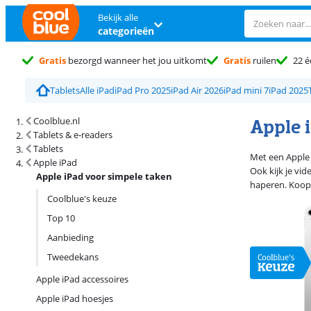
Bekijk alle
categorieën
Gratis
bezorgd wanneer het jou uitkomt
Gratis
ruilen
22 é
Tablets
Alle iPad
iPad Pro 2025
iPad Air 2026
iPad mini 7
iPad 2025
Zoekresultaten en sortering
Apple 
Coolblue.nl
Tablets & e-readers
Tablets
Met een Apple 
Apple iPad
Ook kijk je vi
Apple iPad voor simpele taken
haperen. Koop 
Coolblue's keuze
Top 10
Aanbieding
Tweedekans
Apple iPad accessoires
Apple iPad hoesjes