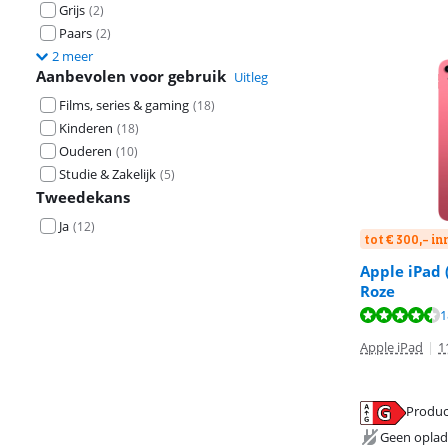
Grijs
(
2
)
Paars
(
2
)
2 meer
Aanbevolen voor gebruik
Uitleg
Films, series & gaming
(
18
)
Kinderen
(
18
)
Ouderen
(
10
)
Studie & Zakelijk
(
5
)
Tweedekans
Ja
(
12
)
tot € 300,- i
Apple iPad 
Roze
Beoordeling is 
Beoordeling is 
Beoordeling is 
1
Apple iPad
|
1
Produc
opent in nieuw
opent in nieuw
opent in nieuw
Geen oplad