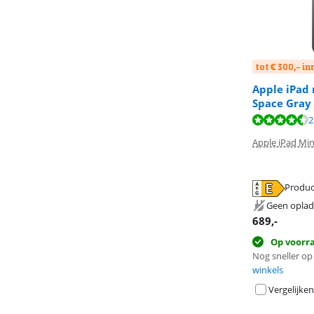
tot € 300,- i
Apple iPad 
Space Gray
Beoordeling is 
Beoordeling is 
Beoordeling is 
2
Apple iPad Min
Produc
opent in nieuw
opent in nieuw
opent in nieuw
Geen oplad
689
,-
Op voorr
Nog sneller op 
winkels
Vergelijken