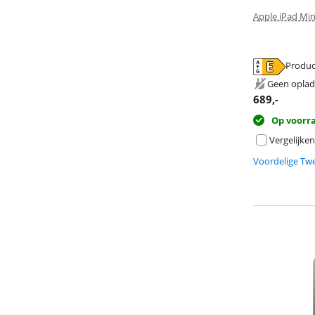
Apple iPad Min
Produc
opent in nieuw
opent in nieuw
opent in nieuw
Geen oplad
689
,-
Op voorr
Vergelijken
Voordelige Tw