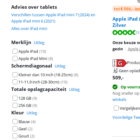
Advies over tablets
tot € 300,- i
Verschillen tussen Apple iPad mini 7 (2024) en
Apple iPad 
Apple iPad mini 6 (2021)
Zilver
Alles over iPad mini
Beoordeling is 
1
Beoordeling is 
Merklijn
Uitleg
Onze keuze vo
gezin
|
Apple 
Apple iPad
(
10
)
Apple iPad Mini
(
8
)
Produc
Schermdiagonaal
Uitleg
opent in nieuw
Geen oplad
Kleiner dan 10 inch (18-25cm)
opent in nieuw
(
8
)
509
,-
11-11,9 inch (28-30cm)
(
10
)
Op voorr
Totale opslagcapaciteit
Uitleg
Nog sneller op 
128 GB
(
9
)
winkels
256 GB
(
9
)
Vergelijken
Kleur
Uitleg
Voordelige Tw
Blauw
(
4
)
Geel
(
2
)
Goud
(
2
)