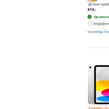
opent in nieuw
opent in nieuw
opent in nieuw
Geen oplad
819
,-
Op voorr
Vergelijken
Voordelige Tw
tot € 300,- i