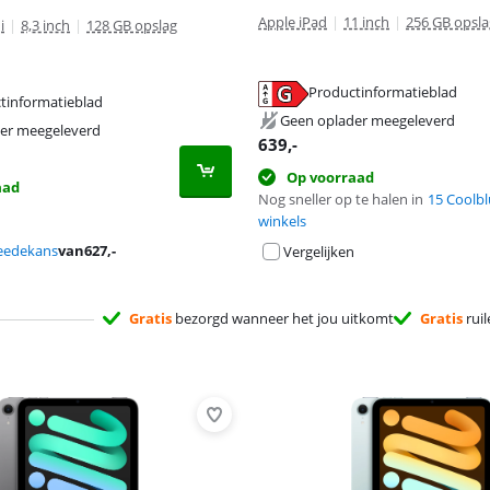
Apple iPad
|
11 inch
|
256 GB opsla
i
|
8,3 inch
|
128 GB opslag
Productinformatieblad
tinformatieblad
 tabblad
 tabblad
Geen oplader meegeleverd
 tabblad
er meegeleverd
639
,-
Op voorraad
aad
Nog sneller op te halen in
15 Coolbl
winkels
eedekans
van
627
,-
Vergelijken
Gratis
bezorgd wanneer het jou uitkomt
Gratis
ruil