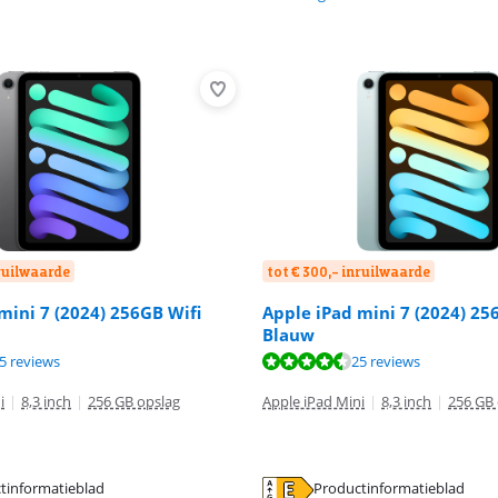
nruilwaarde
tot € 300,- inruilwaarde
mini 7 (2024) 256GB Wifi
Apple iPad mini 7 (2024) 25
Blauw
9,2 van de 10, gebaseerd op 25 reviews.
9,2 van de 10, gebaseerd op 25 reviews.
5 reviews
25 reviews
8,9 van de 10, gebaseerd op 184 reviews.
i
|
8,3 inch
|
256 GB opslag
Apple iPad Mini
|
8,3 inch
|
256 GB 
tinformatieblad
Productinformatieblad