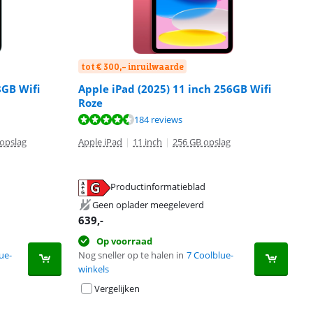
tot € 300,- inruilwaarde
8GB Wifi
Apple iPad (2025) 11 inch 256GB Wifi
Roze
184 reviews
opslag
Apple iPad
|
11 inch
|
256 GB opslag
Productinformatieblad
Geen oplader meegeleverd
639
,-
Op voorraad
ue-
Nog sneller op te halen in
7 Coolblue-
winkels
Vergelijken