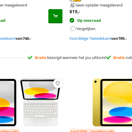
 tabblad
 tabblad
 tabblad
er meegeleverd
Geen oplader meegeleverd
819
,-
aad
Op voorraad
Vergelijken
eedekans
van
746
,-
Voordelige Tweedekans
van
709
,-
Gratis
bezorgd wanneer het jou uitkomt
Gratis
ruil
nruilwaarde
tot € 300,- inruilwaarde