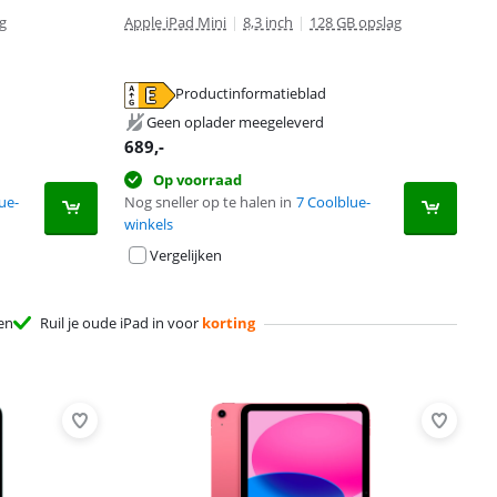
g
Apple iPad Mini
|
8,3 inch
|
128 GB opslag
Productinformatieblad
Geen oplader meegeleverd
689
,-
Op voorraad
ue-
Nog sneller op te halen in
7 Coolblue-
winkels
Vergelijken
en
Ruil je oude iPad in voor
korting