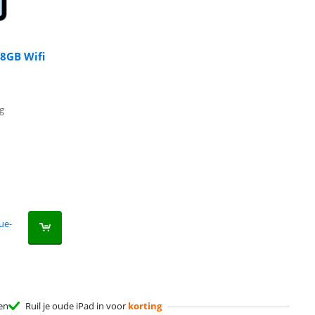
28GB Wifi
g
ue-
en
Ruil je oude iPad in voor
korting