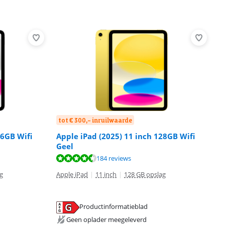
tot € 300,- inruilwaarde
56GB Wifi
Apple iPad (2025) 11 inch 128GB Wifi
Geel
184 reviews
g
Apple iPad
|
11 inch
|
128 GB opslag
Productinformatieblad
Geen oplader meegeleverd