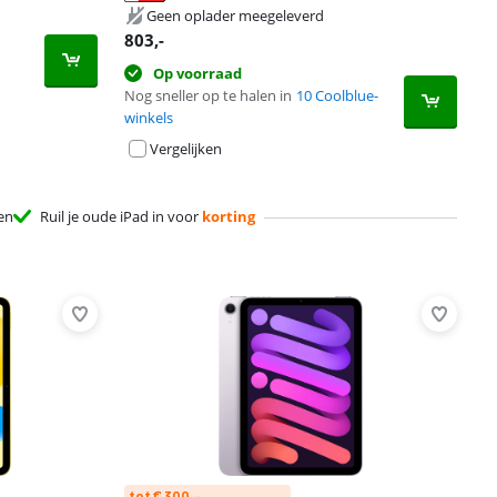
Geen oplader meegeleverd
803
,-
Op voorraad
Nog sneller op te halen in
10 Coolblue-
winkels
Vergelijken
en
Ruil je oude iPad in voor
korting
tot € 300,-