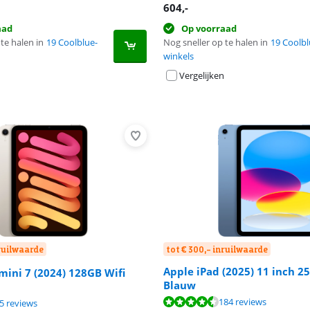
604
,-
aad
Op voorraad
te halen in
19 Coolblue-
Nog sneller op te halen in
19 Coolbl
winkels
Vergelijken
nruilwaarde
tot € 300,- inruilwaarde
Apple iPad (2025) 11 inch 2
mini 7 (2024) 128GB Wifi
Blauw
8,9 van de 10, gebaseerd op 184 reviews.
9,2 van de 10, gebaseerd op 25 reviews.
184 reviews
9,2 van de 10, gebaseerd op 25 reviews.
5 reviews