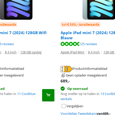
nruilwaarde
tot € 300,- inruilwaarde
mini 7 (2024) 128GB Wifi
Apple iPad mini 7 (2024) 12
Blauw
9,2 van de 10, gebaseerd op 25 reviews.
9,2 van de 10, gebaseerd op 25 reviews.
8,9 van de 10, gebaseerd op 184 reviews.
5 reviews
25 reviews
i
|
8,3 inch
|
128 GB opslag
Apple iPad Mini
|
8,3 inch
|
128 GB 
tinformatieblad
Productinformatieblad
 tabblad
 tabblad
 tabblad
er meegeleverd
Geen oplader meegeleverd
689
,-
aad
Op voorraad
te halen in
11 Coolblue-
Nog sneller op te halen in
13 Coolbl
winkels
Vergelijken
Voordelige Tweedekans
van
609
,-