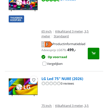
65 inch
|
Kijkafstand 3 meter, 3,5
meter
|
Standaard
Productinformatieblad
opent in nieuw tabblad
499
,-
679
,-
Adviesprijs LG
Op voorraad
Vergelijken
LG Led 75" NU8E (2026)
0 reviews
75 inch
|
Kijkafstand 3 meter, 3,5