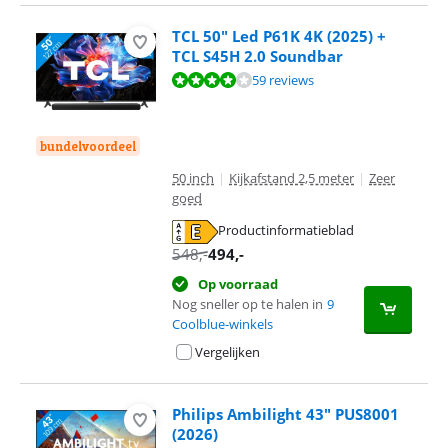
TCL 50" Led P61K 4K (2025) +
TCL S45H 2.0 Soundbar
Beoordeling is 8,3 van de 10, gebaseerd op 59 reviews.
59 reviews
bundelvoordeel
50 inch
|
Kijkafstand 2,5 meter
|
Zeer
goed
Productinformatieblad
opent in nieuw tabblad
548
,-
494
,-
Op voorraad
Nog sneller op te halen in
9
Coolblue-winkels
Vergelijken
Philips Ambilight 43" PUS8001
(2026)