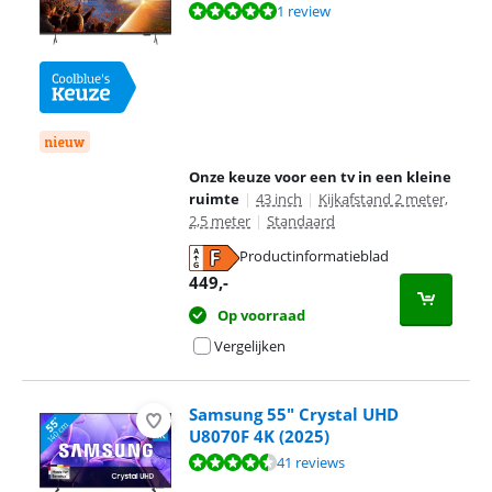
Beoordeling is 10 van de 10, gebaseerd op 1 review.
1 review
nieuw
Onze keuze voor een tv in een kleine
ruimte
|
43 inch
|
Kijkafstand 2 meter,
2,5 meter
|
Standaard
Productinformatieblad
opent in nieuw tabblad
449
,-
Op voorraad
Vergelijken
Samsung 55" Crystal UHD
U8070F 4K (2025)
Beoordeling is 8,9 van de 10, gebaseerd op 41 reviews.
41 reviews