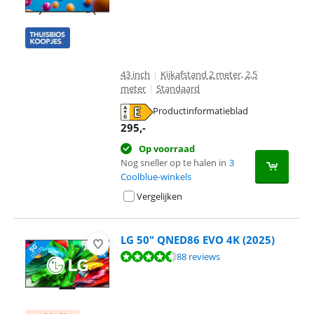
43 inch
|
Kijkafstand 2 meter, 2,5
meter
|
Standaard
Productinformatieblad
opent in nieuw tabblad
295
,-
Op voorraad
Nog sneller op te halen in
3
Coolblue-winkels
Vergelijken
LG 50" QNED86 EVO 4K (2025)
Beoordeling is 8,7 van de 10, gebaseerd op 88 reviews.
88 reviews