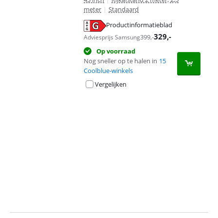
meter
|
Standaard
Productinformatieblad
opent in nieuw tabblad
329
,-
399
,-
Adviesprijs Samsung
Op voorraad
Nog sneller op te halen in
15
Coolblue-winkels
Vergelijken
Advertentie