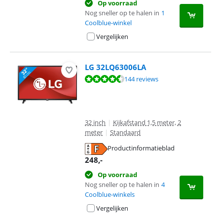
Op voorraad
Nog sneller op te halen in
1
Coolblue-winkel
Vergelijken
LG 32LQ63006LA
Beoordeling is 8,5 van de 10, gebaseerd op 144 reviews.
144 reviews
32 inch
|
Kijkafstand 1,5 meter, 2
meter
|
Standaard
Productinformatieblad
opent in nieuw tabblad
248
,-
Op voorraad
Nog sneller op te halen in
4
Coolblue-winkels
Vergelijken