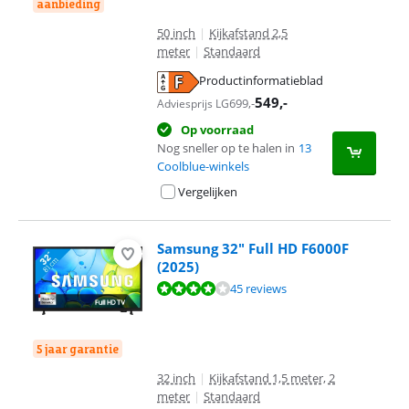
aanbieding
50 inch
|
Kijkafstand 2,5
meter
|
Standaard
Productinformatieblad
opent in nieuw tabblad
549
,-
699
,-
Adviesprijs LG
Op voorraad
Nog sneller op te halen in
13
Coolblue-winkels
Vergelijken
Samsung 32" Full HD F6000F
(2025)
Beoordeling is 7,8 van de 10, gebaseerd op 45 reviews.
45 reviews
5 jaar garantie
32 inch
|
Kijkafstand 1,5 meter, 2
meter
|
Standaard