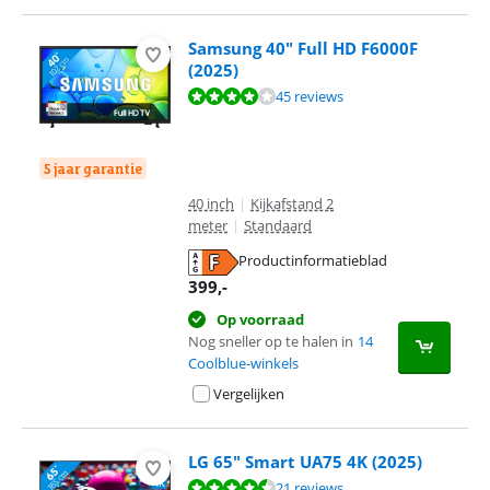
Samsung 40" Full HD F6000F
(2025)
Beoordeling is 7,8 van de 10, gebaseerd op 45 reviews.
45 reviews
5 jaar garantie
40 inch
|
Kijkafstand 2
meter
|
Standaard
Productinformatieblad
opent in nieuw tabblad
399
,-
Op voorraad
Nog sneller op te halen in
14
Coolblue-winkels
Vergelijken
LG 65" Smart UA75 4K (2025)
Beoordeling is 8,8 van de 10, gebaseerd op 21 reviews.
21 reviews