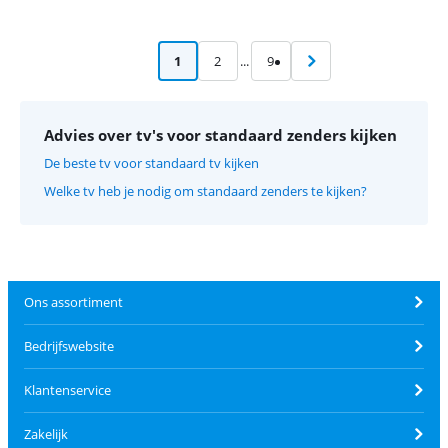
1
2
...
9
Advies over tv's voor standaard zenders kijken
De beste tv voor standaard tv kijken
Welke tv heb je nodig om standaard zenders te kijken?
Ons assortiment
Bedrijfswebsite
Klantenservice
Zakelijk