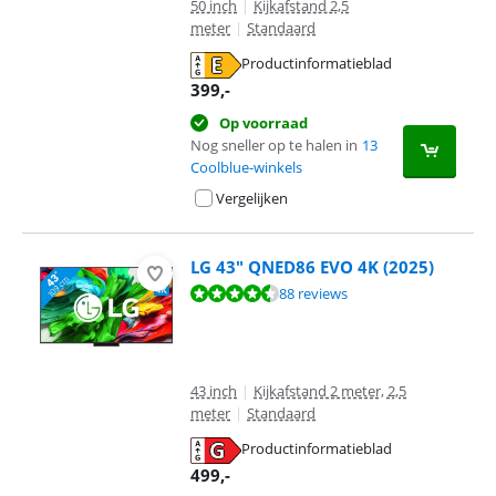
50 inch
|
Kijkafstand 2,5
meter
|
Standaard
Productinformatieblad
opent in nieuw tabblad
399
,-
Op voorraad
Nog sneller op te halen in
13
Coolblue-winkels
Vergelijken
LG 43" QNED86 EVO 4K (2025)
Beoordeling is 8,7 van de 10, gebaseerd op 88 reviews.
88 reviews
43 inch
|
Kijkafstand 2 meter, 2,5
meter
|
Standaard
Productinformatieblad
opent in nieuw tabblad
499
,-