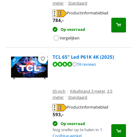
meter
|
Standaard
Productinformatieblad
opent in nieuw tabblad
784
,-
Op voorraad
Vergelijken
TCL 65" Led P61K 4K (2025)
Beoordeling is 8,3 van de 10, gebaseerd op 59 reviews.
59 reviews
65 inch
|
Kijkafstand 3 meter, 3,5
meter
|
Standaard
Productinformatieblad
opent in nieuw tabblad
593
,-
Op voorraad
Nog sneller op te halen in
1
Coolblue-winkel