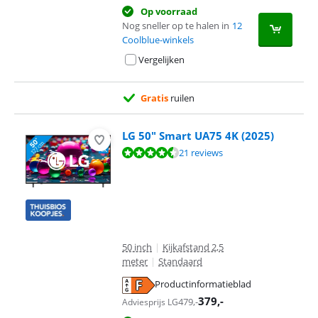
Op voorraad
Nog sneller op te halen in
12
Coolblue-winkels
Vergelijken
Gratis
ruilen
LG 50" Smart UA75 4K (2025)
Beoordeling is 8,8 van de 10, gebaseerd op 21 reviews.
21 reviews
50 inch
|
Kijkafstand 2,5
meter
|
Standaard
Productinformatieblad
opent in nieuw tabblad
379
,-
479
,-
Adviesprijs LG