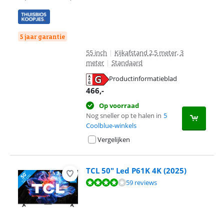
5 jaar garantie
55 inch
|
Kijkafstand 2,5 meter, 3
meter
|
Standaard
Productinformatieblad
opent in nieuw tabblad
466
,-
Op voorraad
Nog sneller op te halen in
5
Coolblue-winkels
Vergelijken
TCL 50" Led P61K 4K (2025)
Beoordeling is 8,3 van de 10, gebaseerd op 59 reviews.
59 reviews