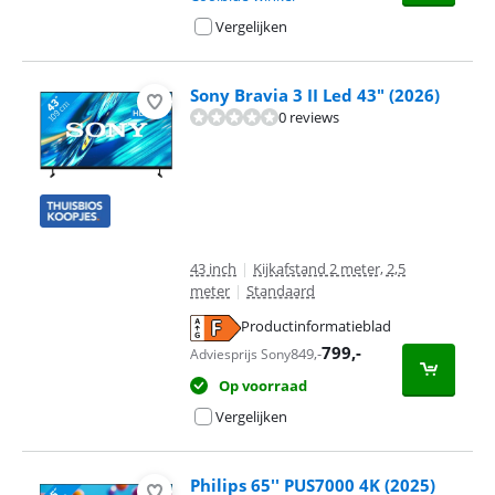
Vergelijken
Sony Bravia 3 II Led 43" (2026)
0 reviews
43 inch
|
Kijkafstand 2 meter, 2,5
meter
|
Standaard
Productinformatieblad
opent in nieuw tabblad
799
,-
849
,-
Adviesprijs Sony
Op voorraad
Vergelijken
Philips 65'' PUS7000 4K (2025)