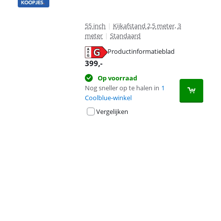
55 inch
|
Kijkafstand 2,5 meter, 3
meter
|
Standaard
Productinformatieblad
opent in nieuw tabblad
399
,-
Op voorraad
Nog sneller op te halen in
1
Coolblue-winkel
Vergelijken
Advertentie