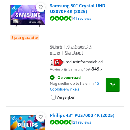
Samsung 50" Crystal UHD
U8070F 4K (2025)
Beoordeling is 8,9 van de 10, gebaseerd op 41 reviews.
41 reviews
5 jaar garantie
50 inch
|
Kijkafstand 2,5
meter
|
Standaard
Productinformatieblad
opent in nieuw tabblad
349
,-
469
,-
Adviesprijs Samsung
Op voorraad
Nog sneller op te halen in
15
Coolblue-winkels
Vergelijken
Philips 43'' PUS7000 4K (2025)
Beoordeling is 8,5 van de 10, gebaseerd op 21 reviews.
21 reviews