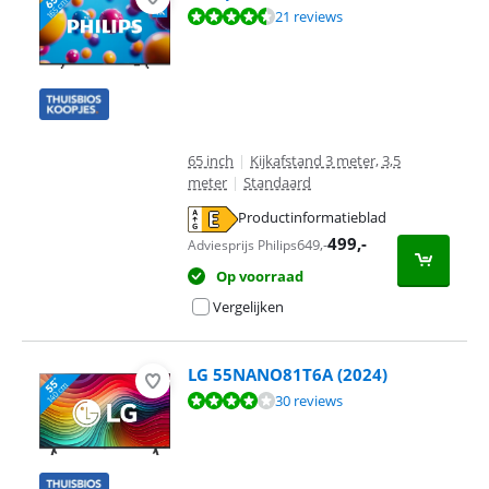
Beoordeling is 8,5 van de 10, gebaseerd op 21 reviews.
21 reviews
65 inch
|
Kijkafstand 3 meter, 3,5
meter
|
Standaard
Productinformatieblad
opent in nieuw tabblad
499
,-
649
,-
Adviesprijs Philips
Op voorraad
Vergelijken
LG 55NANO81T6A (2024)
Beoordeling is 7,9 van de 10, gebaseerd op 30 reviews.
30 reviews