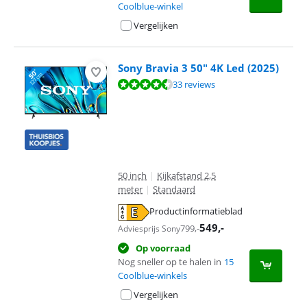
Coolblue-winkel
Vergelijken
Sony Bravia 3 50" 4K Led (2025)
Beoordeling is 8,6 van de 10, gebaseerd op 33 reviews.
33 reviews
50 inch
|
Kijkafstand 2,5
meter
|
Standaard
Productinformatieblad
opent in nieuw tabblad
549
,-
799
,-
Adviesprijs Sony
Op voorraad
Nog sneller op te halen in
15
Coolblue-winkels
Vergelijken