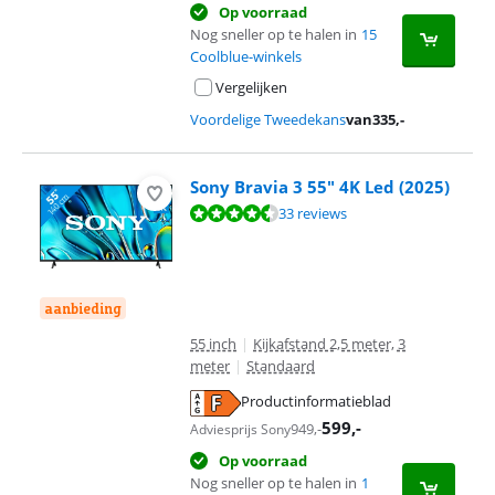
Op voorraad
Nog sneller op te halen in
15
Coolblue-winkels
Vergelijken
Voordelige Tweedekans
van
335
,-
Sony Bravia 3 55" 4K Led (2025)
Beoordeling is 8,6 van de 10, gebaseerd op 33 reviews.
33 reviews
aanbieding
55 inch
|
Kijkafstand 2,5 meter, 3
meter
|
Standaard
Productinformatieblad
opent in nieuw tabblad
599
,-
949
,-
Adviesprijs Sony
Op voorraad
Nog sneller op te halen in
1