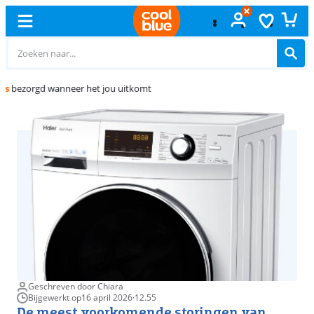
Gratis
ruilen
Geschreven door Chiara
Bijgewerkt op
16 april 2026
·
12.55
De meest voorkomende storingen van