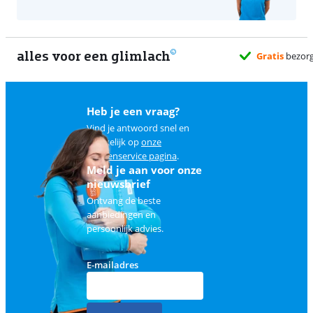
alles voor een glimlach
Heb je een vraag?
Vind je antwoord snel en
makkelijk op
onze
klantenservice pagina
.
Meld je aan voor onze
nieuwsbrief
Ontvang de beste
aanbiedingen en
persoonlijk advies.
E-mailadres