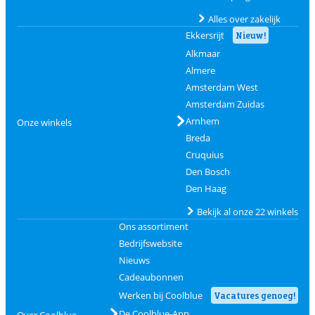
Alles over zakelijk
Ekkersrijt
Nieuw!
Alkmaar
Almere
Amsterdam West
Amsterdam Zuidas
Arnhem
Onze winkels
Breda
Cruquius
Den Bosch
Den Haag
Bekijk al onze 22 winkels
Ons assortiment
Bedrijfswebsite
Nieuws
Cadeaubonnen
Werken bij Coolblue
Vacatures genoeg!
De Coolblue-App