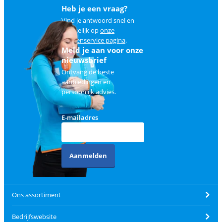
Heb je een vraag?
Vind je antwoord snel en
makkelijk op
onze
klantenservice pagina
.
Meld je aan voor onze
nieuwsbrief
Ontvang de beste
aanbiedingen en
persoonlijk advies.
E-mailadres
Aanmelden
Ons assortiment
Bedrijfswebsite