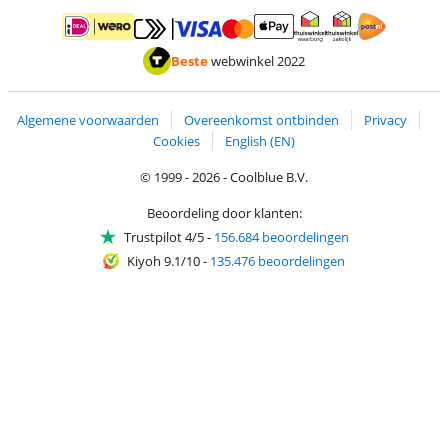
Betalen met MasterCard en Visa via ClickToPay
Betalen met ApplePay
Betalen met iDEAL | Wero
Verzending en 
Thuiswinkel waarborg
Thuiswinkel waarborg
Beste
webwinkel 2022
Algemene voorwaarden
Overeenkomst ontbinden
Privacy
Cookies
English (EN)
© 1999 - 2026 - Coolblue B.V.
Beoordeling door klanten:
Trustpilot 4/5
-
156.684 beoordelingen
Kiyoh 9.1/10
-
135.476 beoordelingen