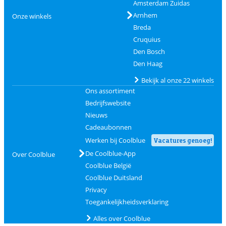
Amsterdam Zuidas
Arnhem
Onze winkels
Breda
Cruquius
Den Bosch
Den Haag
Bekijk al onze 22 winkels
Ons assortiment
Bedrijfswebsite
Nieuws
Cadeaubonnen
Werken bij Coolblue
Vacatures genoeg!
De Coolblue-App
Over Coolblue
Coolblue België
Coolblue Duitsland
Privacy
Toegankelijkheidsverklaring
Alles over Coolblue