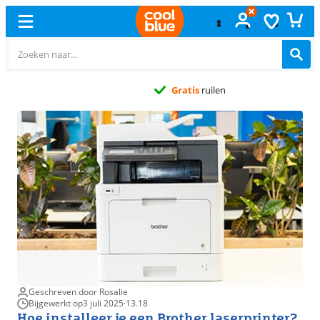
Gratis
ruilen
Geschreven door Rosalie
Bijgewerkt op
3 juli 2025
·
13.18
Hoe installeer je een Brother laserprinter?