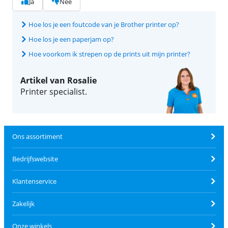
Ja
Nee
Hoe los je een foutcode van je Brother printer op?
Hoe los je een paperjam op?
Hoe voorkom ik strepen op de prints uit mijn printer?
Artikel van Rosalie
Printer specialist.
Ons assortiment
Bedrijfswebsite
Klantenservice
Zakelijk
Onze winkels