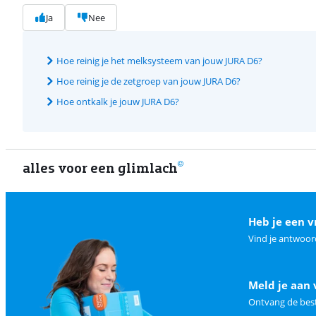
Ja
Nee
Hoe reinig je het melksysteem van jouw JURA D6?
Hoe reinig je de zetgroep van jouw JURA D6?
Hoe ontkalk je jouw JURA D6?
alles voor een glimlach
Heb je een v
Vind je antwoor
Meld je aan 
Ontvang de best