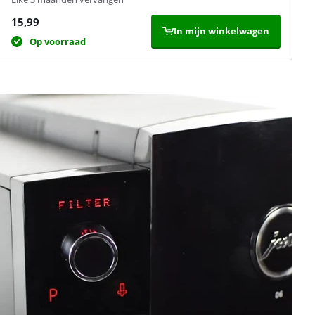
15,99
In mijn winkelwagen
Op voorraad