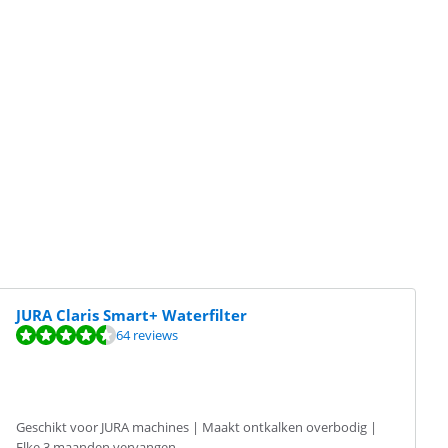
JURA Claris Smart+ Waterfilter
64 reviews
Geschikt voor JURA machines | Maakt ontkalken overbodig |
Elke 3 maanden vervangen