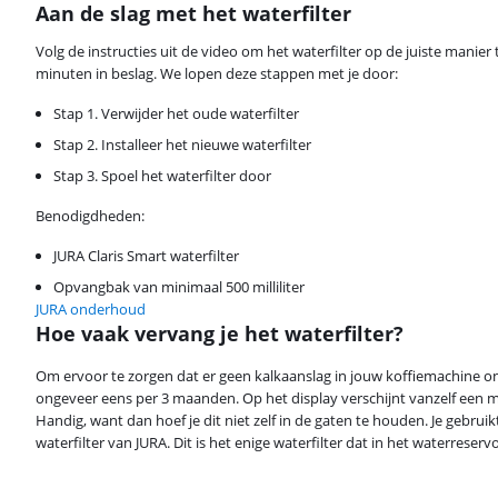
Aan de slag met het waterfilter
Volg de instructies uit de video om het waterfilter op de juiste manier
minuten in beslag. We lopen deze stappen met je door:
Stap 1. Verwijder het oude waterfilter
Stap 2. Installeer het nieuwe waterfilter
Stap 3. Spoel het waterfilter door
Benodigdheden:
JURA Claris Smart waterfilter
Opvangbak van minimaal 500 milliliter
JURA onderhoud
Hoe vaak vervang je het waterfilter?
Beoordeling is 8,7 van de 10, gebaseerd op 64 reviews.
Om ervoor te zorgen dat er geen kalkaanslag in jouw koffiemachine ont
ongeveer eens per 3 maanden. Op het display verschijnt vanzelf een m
Handig, want dan hoef je dit niet zelf in de gaten te houden. Je gebruik
waterfilter van JURA. Dit is het enige waterfilter dat in het waterreserv