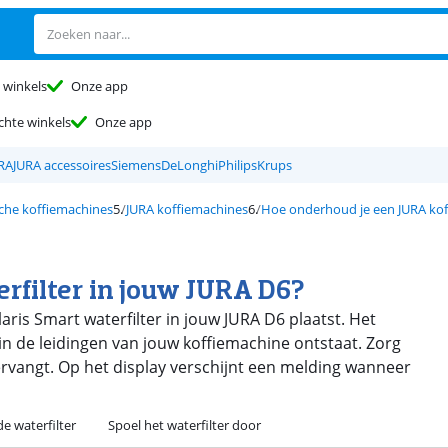
 winkels
Onze app
chte winkels
Onze app
URA
JURA accessoires
Siemens
DeLonghi
Philips
Krups
che koffiemachines
JURA koffiemachines
Hoe onderhoud je een JURA ko
erfilter in jouw JURA D6?
Claris Smart waterfilter in jouw JURA D6 plaatst. Het
 in de leidingen van jouw koffiemachine ontstaat. Zorg
ervangt. Op het display verschijnt een melding wanneer
e waterfilter
Spoel het waterfilter door