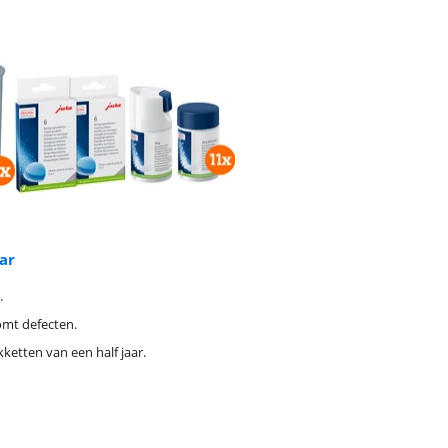
ar
.
omt defecten.
etten van een half jaar.