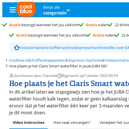
Bekijk alle
categorieën
Gratis
bezorgd wanneer het jou uitkomt
Gratis
ruilen
22 échte
Gratis
bezorgd wanneer het jou uitkomt
Gratis
ruilen
22 é
Volautomatische koffiemachines
Espressomachines
Alles over J
Coolblue.nl
Koffiezetapparaten
Espresso machines
Volautomatis
Hoe plaats je het Claris Smart waterfilter in jouw JURA D6?
Geschreven door Charlotte
Bijgewerkt op
7 oktober 2025
·
09.59
Hoe plaats je het Claris Smart wat
In dit artikel laten we stapsgewijs zien hoe je het JURA 
waterfilter houdt kalk tegen, zodat er geen kalkaanslag
ervoor dat je het waterfilter één keer per 3 maanden v
je dit moet doen.
Video instructies
Hoe vaak vervangen?
Verwijder het oud