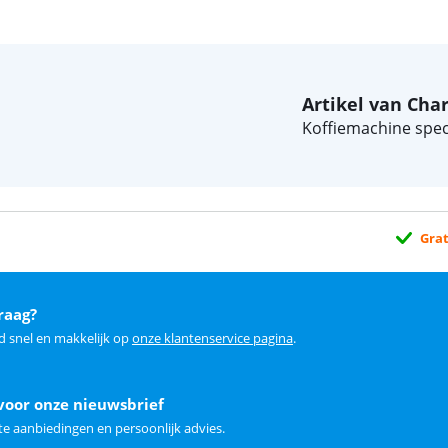
Artikel van Char
Koffiemachine speci
Grat
raag?
d snel en makkelijk op
onze klantenservice pagina
.
voor onze nieuwsbrief
e aanbiedingen en persoonlijk advies.