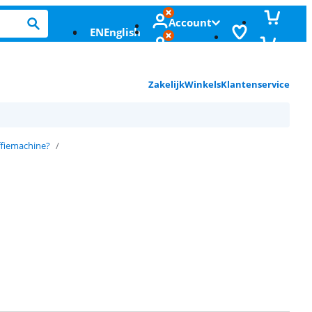
Account
EN
English
Zakelijk
Winkels
Klantenservice
ffiemachine?