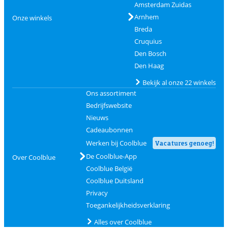
Amsterdam Zuidas
Arnhem
Onze winkels
Breda
Cruquius
Den Bosch
Den Haag
Bekijk al onze 22 winkels
Ons assortiment
Bedrijfswebsite
Nieuws
Cadeaubonnen
Werken bij Coolblue
Vacatures genoeg!
De Coolblue-App
Over Coolblue
Coolblue België
Coolblue Duitsland
Privacy
Toegankelijkheidsverklaring
Alles over Coolblue