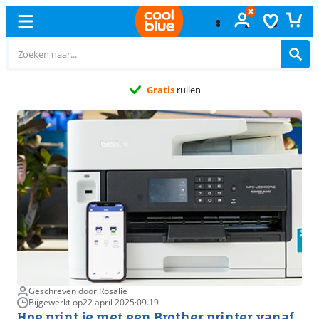
Gratis
ruilen
Geschreven door Rosalie
Bijgewerkt op
22 april 2025
·
09.19
Hoe print je met een Brother printer vanaf