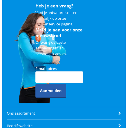
Heb je een vraag?
Vind je antwoord snel en
makkelijk op
onze
klantenservice pagina
.
Meld je aan voor onze
nieuwsbrief
Ontvang de beste
aanbiedingen en
persoonlijk advies.
E-mailadres
Aanmelden
Ons assortiment
Bedrijfswebsite