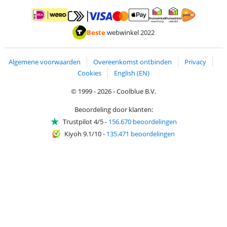
Betalen met MasterCard en Visa via ClickToPay
Betalen met ApplePay
Betalen met iDEAL | Wero
Verzending en 
Thuiswinkel waarborg
Thuiswinkel waarborg
Beste
webwinkel 2022
Algemene voorwaarden
Overeenkomst ontbinden
Privacy
Cookies
English (EN)
© 1999 - 2026 - Coolblue B.V.
Beoordeling door klanten:
Trustpilot 4/5
-
156.670 beoordelingen
Kiyoh 9.1/10
-
135.471 beoordelingen