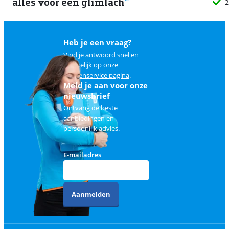
alles voor een glimlach
2
Heb je een vraag?
Vind je antwoord snel en
makkelijk op
onze
klantenservice pagina
.
Meld je aan voor onze
nieuwsbrief
Ontvang de beste
aanbiedingen en
persoonlijk advies.
E-mailadres
Aanmelden