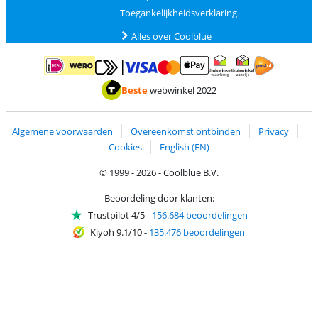
Toegankelijkheidsverklaring
Alles over Coolblue
Betalen met MasterCard en Visa via ClickToPay
Betalen met ApplePay
Betalen met iDEAL | Wero
Verzending en 
Thuiswinkel waarborg
Thuiswinkel waarborg
Beste
webwinkel 2022
Algemene voorwaarden
Overeenkomst ontbinden
Privacy
Cookies
English (EN)
© 1999 - 2026 - Coolblue B.V.
Beoordeling door klanten:
Trustpilot 4/5
-
156.684 beoordelingen
Kiyoh 9.1/10
-
135.476 beoordelingen