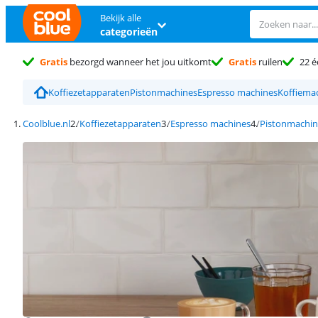
Bekijk alle
categorieën
Gratis
bezorgd wanneer het jou uitkomt
Gratis
ruilen
22 é
Koffiezetapparaten
Pistonmachines
Espresso machines
Koffiema
Coolblue.nl
Koffiezetapparaten
Espresso machines
Pistonmachin