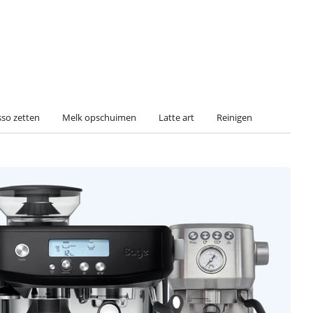
sso zetten
Melk opschuimen
Latte art
Reinigen