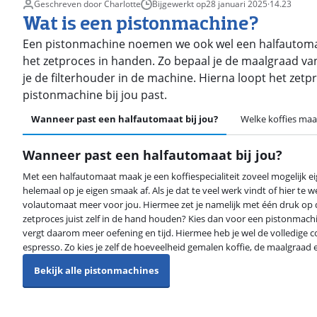
Geschreven door Charlotte
Bijgewerkt op
28 januari 2025
·
14.23
Wat is een pistonmachine?
Een pistonmachine noemen we ook wel een halfautomatis
het zetproces in handen. Zo bepaal je de maalgraad van
je de filterhouder in de machine. Hierna loopt het zet
pistonmachine bij jou past.
Wanneer past een halfautomaat bij jou?
Welke koffies maa
Wanneer past een halfautomaat bij jou?
Met een halfautomaat maak je een koffiespecialiteit zoveel mogelijk e
helemaal op je eigen smaak af. Als je dat te veel werk vindt of hier te we
volautomaat meer voor jou. Hiermee zet je namelijk met één druk op de
zetproces juist zelf in de hand houden? Kies dan voor een pistonmach
vergt daarom meer oefening en tijd. Hiermee heb je wel de volledige c
espresso. Zo kies je zelf de hoeveelheid gemalen koffie, de maalgraad
Bekijk alle pistonmachines