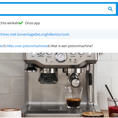
chte winkels
Onze app
chines met bonen
Sage
DeLonghi
Barista tools
es
Alles over pistonmachines
Wat is een pistonmachine?