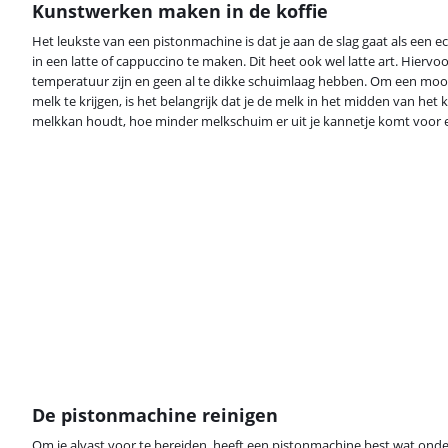
Kunstwerken maken in de koffie
Het leukste van een pistonmachine is dat je aan de slag gaat als een e
in een latte of cappuccino te maken. Dit heet ook wel latte art. Hierv
temperatuur zijn en geen al te dikke schuimlaag hebben. Om een mooi 
melk te krijgen, is het belangrijk dat je de melk in het midden van het
melkkan houdt, hoe minder melkschuim er uit je kannetje komt voor 
De pistonmachine reinigen
Om je alvast voor te bereiden, heeft een pistonmachine best wat onde