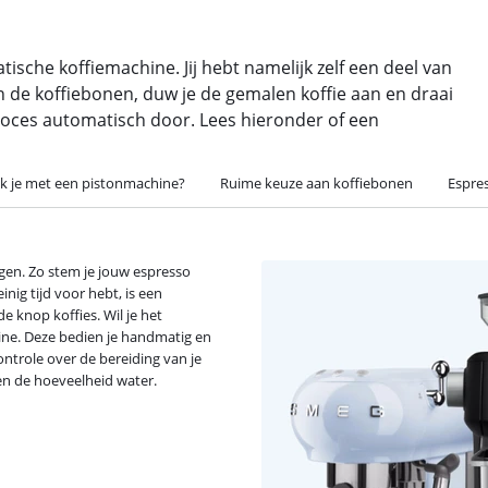
che koffiemachine. Jij hebt namelijk zelf een deel van
 de koffiebonen, duw je de gemalen koffie aan en draai
proces automatisch door. Lees hieronder of een
k je met een pistonmachine?
Ruime keuze aan koffiebonen
Espre
igen. Zo stem je jouw espresso
inig tijd voor hebt, is een
 knop koffies. Wil je het
ine. Deze bedien je handmatig en
ontrole over de bereiding van je
 en de hoeveelheid water.