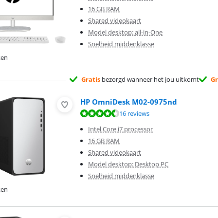
16 GB RAM
Shared videokaart
Model desktop: all-in-One
Snelheid middenklasse
ken
Gratis
bezorgd wanneer het jou uitkomt
Gr
HP OmniDesk M02-0975nd
8,5 van de 10, gebaseerd op 16 reviews.
16 reviews
Intel Core i7 processor
16 GB RAM
Shared videokaart
Model desktop: Desktop PC
Snelheid middenklasse
ken