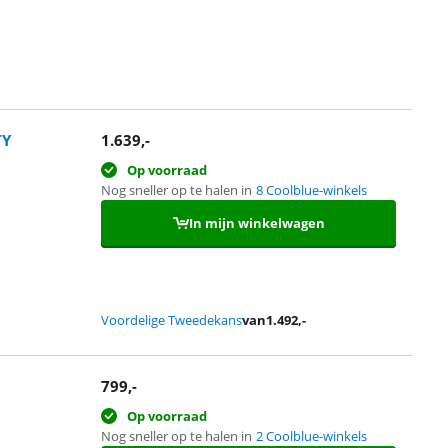
TY
1.639
,-
Op voorraad
Nog sneller op te halen in
8 Coolblue-winkels
In mijn winkelwagen
Voordelige Tweedekans
van
1.492
,-
799
,-
Op voorraad
Nog sneller op te halen in
2 Coolblue-winkels