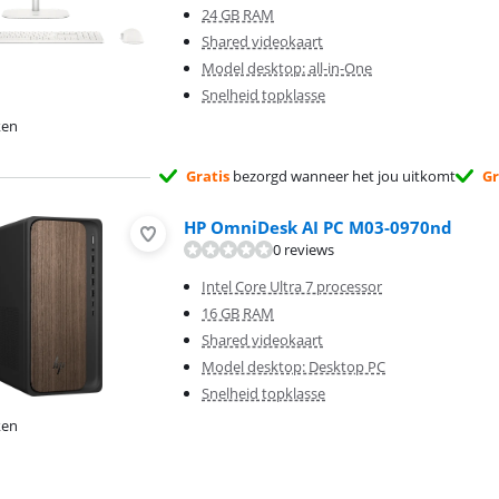
24 GB RAM
Shared videokaart
Model desktop: all-in-One
Snelheid topklasse
ken
Gratis
bezorgd wanneer het jou uitkomt
Gr
HP OmniDesk AI PC M03-0970nd
0 reviews
Intel Core Ultra 7 processor
16 GB RAM
Shared videokaart
Model desktop: Desktop PC
Snelheid topklasse
ken