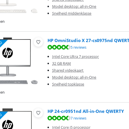
Model desktop: all-in-One
Snelheid middenklasse
ken
HP OmniStudio X 27-cs0975nd QWER
8,7 van de 10, gebaseerd op 5 reviews.
5 reviews
Intel Core Ultra 7 processor
32 GB RAM
Shared videokaart
Model desktop: all-in-One
Snelheid topklasse
ken
HP 24-cr0951nd All-in-One QWERTY
9,0 van de 10, gebaseerd op 7 reviews.
7 reviews
Intel Core i5 processor