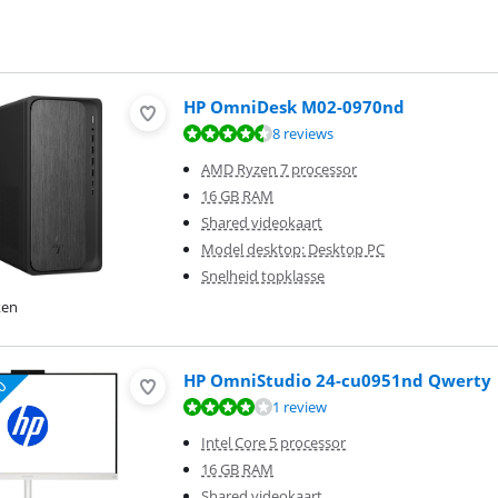
HP OmniDesk M02-0970nd
9,1 van de 10, gebaseerd op 8 reviews.
8 reviews
AMD Ryzen 7 processor
16 GB RAM
Shared videokaart
Model desktop: Desktop PC
Snelheid topklasse
ken
HP OmniStudio 24-cu0951nd Qwerty
8,0 van de 10, gebaseerd op 1 review.
1 review
Intel Core 5 processor
16 GB RAM
Shared videokaart