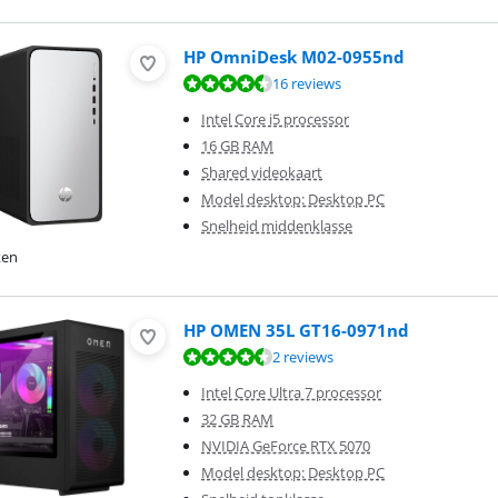
HP OmniDesk M02-0955nd
8,5 van de 10, gebaseerd op 16 reviews.
16 reviews
Intel Core i5 processor
16 GB RAM
Shared videokaart
Model desktop: Desktop PC
Snelheid middenklasse
ken
HP OMEN 35L GT16-0971nd
9,4 van de 10, gebaseerd op 2 reviews.
2 reviews
Intel Core Ultra 7 processor
32 GB RAM
NVIDIA GeForce RTX 5070
Model desktop: Desktop PC