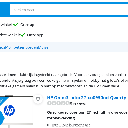
 winkels
Onze app
chte winkels
Onze app
sus
MSI
Toetsenborden
Muizen
s
ssortiment duidelijk ingedeeld naar gebruik. Voor eenvoudige taken zoals int
ende. Als je graag ook een leuke game wil spelen of hobbymatig foto's of v
natieke gamers halen hun hart op met desktops van de HP Omen serie.
HP OmniStudio 27-cu0950nd Qwerty
0 reviews
Onze keuze voor een 27 inch all-in-one voor
fotobewerking
Intel Core i5 processor