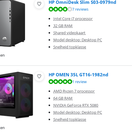
HP OmniDesk Slim S03-0979nd
7,9 van de 10, gebaseerd op 7 reviews.
7 reviews
Intel Core i7 processor
32 GB RAM
Shared videokaart
Model desktop: Desktop PC
Snelheid topklasse
ken
HP OMEN 35L GT16-1982nd
 10 van de 10, gebaseerd op 1 review.
1 review
AMD Ryzen 7 processor
64 GB RAM
NVIDIA GeForce RTX 5080
Model desktop: Desktop PC
Snelheid topklasse
ken