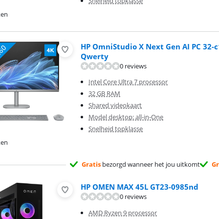
Snelheid topklasse
ken
HP OmniStudio X Next Gen AI PC 32-
Qwerty
0 reviews
Intel Core Ultra 7 processor
32 GB RAM
Shared videokaart
Model desktop: all-in-One
Snelheid topklasse
ken
Gratis
bezorgd wanneer het jou uitkomt
Gr
HP OMEN MAX 45L GT23-0985nd
0 reviews
AMD Ryzen 9 processor