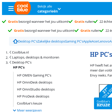
Bekijk alle
categorieën
Gratis
bezorgd wanneer het jou uitkomt
Gratis
ruilen
22 échte
Gratis
bezorgd wanneer het jou uitkomt
Gratis
ruilen
22 é
Desktop PC's
Zakelijke desktops
Gaming PC's
Apple
Acer
Lenovo
A
Zoekresultaten en sortering
HP PC'
Coolblue.nl
Laptops, desktops & monitoren
Desktop PC's
HP heeft het a
HP PC's
meer dan voldo
HP OMEN Gaming PC's
Envy reeks. Fa
HP OmniDesk desktops
HP OmniStudio desktops
HP ProDesk desktops
Coolblue's keuze
Meer weergeven