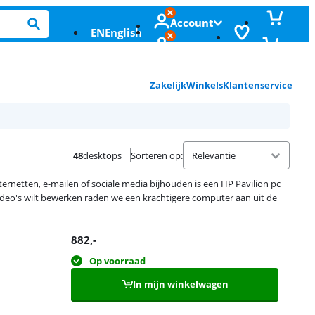
Account
EN
English
Zakelijk
Winkels
Klantenservice
48
desktops
Sorteren op
:
ernetten, e-mailen of sociale media bijhouden is een HP Pavilion pc
ideo's wilt bewerken raden we een krachtigere computer aan uit de
882
,-
Op voorraad
In mijn winkelwagen