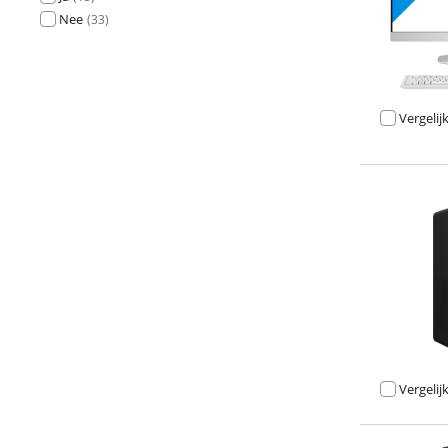
Nee
(
33
)
Vergelij
Beoordeling is 
Vergelij