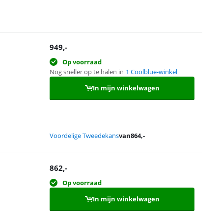
949
,-
Op voorraad
Nog sneller op te halen in
1 Coolblue-winkel
In mijn winkelwagen
Voordelige Tweedekans
van
864
,-
862
,-
Op voorraad
In mijn winkelwagen