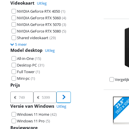
Videokaart
Uitleg
NVIDIA Geforce RTX 4050
(
1
)
NVIDIA GeForce RTX 5060
(
4
)
NVIDIA GeForce RTX 5070
(
3
)
NVIDIA GeForce RTX 5080
(
5
)
Beoordeling is 
Shared videokaart
(
29
)
5 meer
Model desktop
Uitleg
All-in-One
(
15
)
Desktop PC
(
31
)
Full Tower
(
1
)
Mini-pc
(
1
)
Vergelij
Prijs
Prijs
€
€
Beoordeling is 
Versie van Windows
Uitleg
Windows 11 Home
(
42
)
Windows 11 Pro
(
5
)
Reviewscore