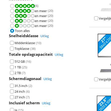
(
6
)
Beoordeling is 10 van de 10.
en meer
(
20
)
Beoordeling is 8,0 van de 10.
en meer
(
20
)
Beoordeling is 6,0 van de 10.
Vergelij
en meer
(
20
)
Beoordeling is 4,0 van de 10.
en meer
(
20
)
Beoordeling is 2,0 van de 10.
Toon alles
Snelheidsklasse
Uitleg
Beoordeling is 
Middenklasse
(
10
)
Topklasse
(
38
)
Totale opslagcapaciteit
Uitleg
512 GB
(
16
)
1 TB
(
25
)
2 TB
(
7
)
Schermdiagonaal
Uitleg
Vergelij
31,5 inch
(
2
)
24 inch
(
6
)
27 inch
(
7
)
Beoordeling is 
Inclusief scherm
Uitleg
Ja
(
15
)