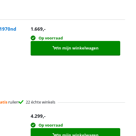
c1970nd
1.669
,-
Op voorraad
In mijn winkelwagen
atis
ruilen
22 échte winkels
4.299
,-
Op voorraad
In mijn winkelwagen