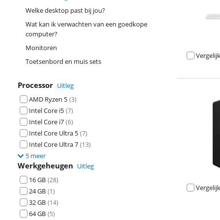
Welke desktop past bij jou?
Wat kan ik verwachten van een goedkope
computer?
Monitoren
Vergelij
Toetsenbord en muis sets
Processor
Uitleg
AMD Ryzen 5
(
3
)
Intel Core i5
(
7
)
Intel Core i7
(
6
)
Intel Core Ultra 5
(
7
)
Intel Core Ultra 7
(
13
)
5 meer
Werkgeheugen
Uitleg
16 GB
(
28
)
Vergelij
24 GB
(
1
)
32 GB
(
14
)
Advertentie
64 GB
(
5
)