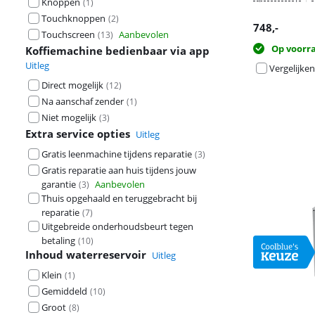
Knoppen
(
1
)
Touchknoppen
(
2
)
748
,-
Touchscreen
Aanbevolen
(
13
)
Op voorr
Koffiemachine bedienbaar via app
Uitleg
Vergelijken
Direct mogelijk
(
12
)
Na aanschaf zender
(
1
)
Niet mogelijk
(
3
)
Extra service opties
Uitleg
Gratis leenmachine tijdens reparatie
(
3
)
Gratis reparatie aan huis tijdens jouw
garantie
Aanbevolen
(
3
)
Thuis opgehaald en teruggebracht bij
reparatie
(
7
)
Uitgebreide onderhoudsbeurt tegen
betaling
(
10
)
Inhoud waterreservoir
Uitleg
Klein
(
1
)
Gemiddeld
(
10
)
Groot
(
8
)