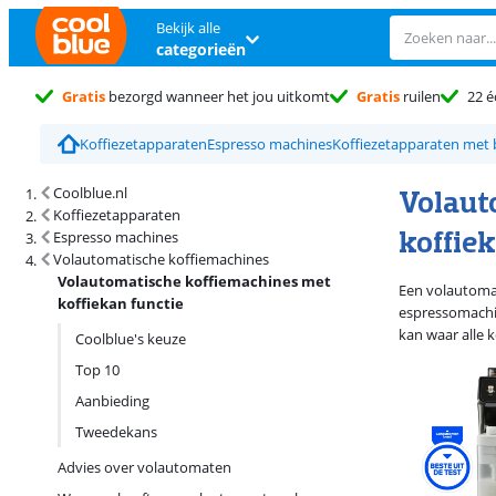
Bekijk alle
categorieën
Gratis
bezorgd wanneer het jou uitkomt
Gratis
ruilen
22 é
Koffiezetapparaten
Espresso machines
Koffiezetapparaten met
Zoekresultaten en sortering
Volaut
Coolblue.nl
Koffiezetapparaten
koffiek
Espresso machines
Volautomatische koffiemachines
Volautomatische koffiemachines met
Een volautomat
koffiekan functie
espressomachin
kan waar alle k
Coolblue's keuze
Top 10
Aanbieding
Tweedekans
Advies over volautomaten