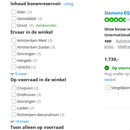
Inhoud bonenreservoir
Uitleg
Klein
(
3
)
Siemens EQ
Gemiddeld
(
9
)
Beoordeling is 
1
Beoordeling is 
Groot
Aanbevolen
Beoordeling is 
(
4
)
Onze keuze v
Ervaar in de winkel
international
Amsterdam West
(
3
)
app
|
Automat
knop
|
Melkre
Amsterdam Zuidas
(
3
)
Groningen
(
3
)
1.739
,-
Hengelo
(
3
)
Utrecht
(
3
)
Op voorr
9 meer
Nog sneller op 
Op voorraad in de winkel
winkel
Vergelijken
Cruquius
(
2
)
Eindhoven
(
3
)
Groningen
(
2
)
Leiden
(
2
)
Rotterdam Alexandrium
(
3
)
14 meer
Toon alleen op voorraad