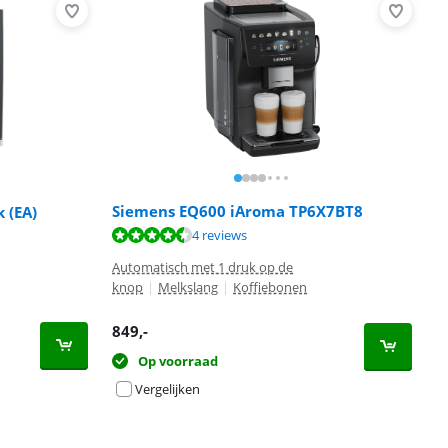
Siemens EQ600 iAroma TP6X7BT8
 (EA)
4 reviews
Automatisch met 1 druk op de
knop
|
Melkslang
|
Koffiebonen
849
,-
Op voorraad
Vergelijken