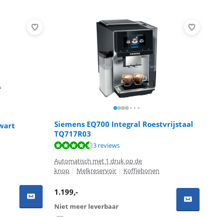
Siemens EQ700 Integral Roestvrijstaal
wart
TQ717R03
3 reviews
Automatisch met 1 druk op de
knop
|
Melkreservoir
|
Koffiebonen
1.199
,-
Niet meer leverbaar