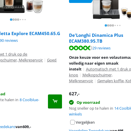
letta Explore ECAM450.65.G
De'Longhi Dinamica Plus
9,1 van de 10, gebaseerd op 190 reviews.
90 reviews
ECAM380.95.TB
8,5 van de 10, gebaseerd op 29 reviews.
29 reviews
et 1 druk op de
Onze keuze voor een volautomaa
schuimer, Melkreservoir
|
Goed
volledig naar eigen smaak
instelt
|
Automatisch met 1 druk 
knop
|
Melkopschuimer,
Melkreservoir
|
Gemalen koffie, Ko
627
,-
aad
te halen in
8 Coolblue-
Op voorraad
Nog sneller op te halen in
14 Coolbl
winkels
Vergelijken
eedekans
van
609
,-
Voordelige Tweedekans
van
495
,-