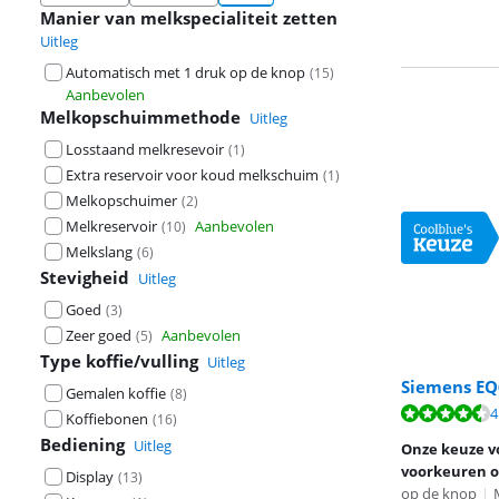
Manier van melkspecialiteit zetten
Uitleg
Automatisch met 1 druk op de knop
(
15
)
Aanbevolen
Melkopschuimmethode
Uitleg
Losstaand melkresevoir
(
1
)
Extra reservoir voor koud melkschuim
(
1
)
Melkopschuimer
(
2
)
Melkreservoir
Aanbevolen
(
10
)
Melkslang
(
6
)
Stevigheid
Uitleg
Goed
(
3
)
Zeer goed
Aanbevolen
(
5
)
Type koffie/vulling
Uitleg
Siemens EQ
Gemalen koffie
(
8
)
Beoordeling is 
4
Koffiebonen
(
16
)
Beoordeling is 
Beoordeling is 
Bediening
Uitleg
Onze keuze v
voorkeuren o
Display
(
13
)
op de knop
|