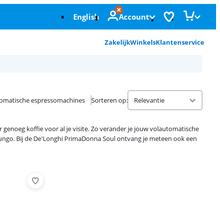
English
Account
Zakelijk
Winkels
Klantenservice
omatische espressomachines
Sorteren op
:
 genoeg koffie voor al je visite. Zo verander je jouw volautomatische
en lungo. Bij de De'Longhi PrimaDonna Soul ontvang je meteen ook een
Advertentie