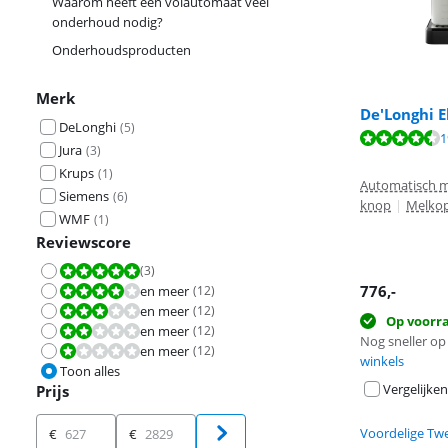
Waarom heeft een volautomaat veel
onderhoud nodig?
Onderhoudsproducten
Merk
De'Longhi E
DeLonghi
(
5
)
Beoordeling is 
1
Jura
(
3
)
Beoordeling is 
Krups
(
1
)
Automatisch m
Siemens
(
6
)
knop
|
Melkop
WMF
(
1
)
Reviewscore
(
3
)
Beoordeling is 10 van de 10.
776
,-
en meer
(
12
)
Beoordeling is 8,0 van de 10.
en meer
(
12
)
Beoordeling is 6,0 van de 10.
Op voorr
en meer
(
12
)
Beoordeling is 4,0 van de 10.
Nog sneller op 
en meer
(
12
)
Beoordeling is 2,0 van de 10.
winkels
Toon alles
Vergelijken
Prijs
Prijs
Voordelige Tw
€
€