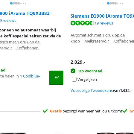
900 iAroma TQ9X3B83
Siemens EQ900 iAroma TQ9
9,1 van de 10, gebaseerd op 19 reviews.
9 reviews
9,1 van de 10, gebaseerd op 19 reviews.
19 reviews
9,1 van de 10, gebaseerd op 190 reviews.
oor een volautomaat waarbij
Automatisch met 1 druk op de
e koffiespecialiteiten zet via de
knop
|
Melkreservoir
|
Koffiebone
isch met 1 druk op de
servoir
|
Koffiebonen
2.029
,-
aad
Op voorraad
te halen in
1 Coolblue-
Vergelijken
Voordelige Tweedekans
van
1.634
,-
Gratis
bezorgd wanneer het jou uitkomt
Gr