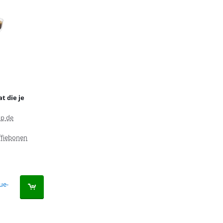
t die je
op de
ffiebonen
ue-