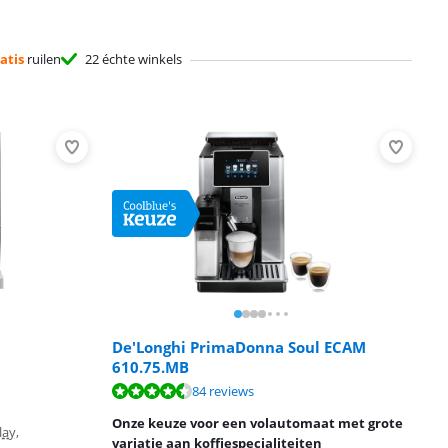
atis
ruilen
22 échte winkels
De'Longhi PrimaDonna Soul ECAM
610.75.MB
84 reviews
Onze keuze voor een volautomaat met grote
lay,
variatie aan koffiespecialiteiten