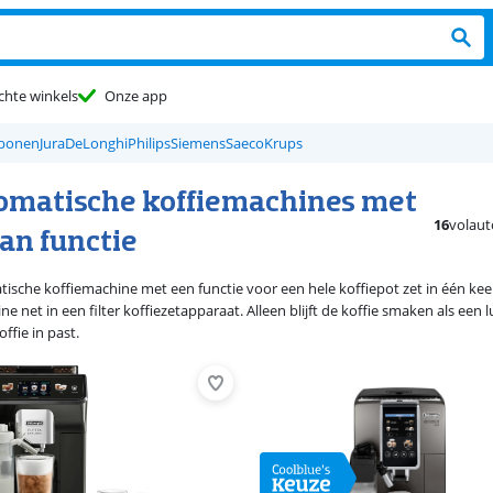
chte winkels
Onze app
 bonen
Jura
DeLonghi
Philips
Siemens
Saeco
Krups
omatische koffiemachines met
16
volaut
an functie
ische koffiemachine met een functie voor een hele koffiepot zet in één keer
e net in een filter koffiezetapparaat. Alleen blijft de koffie smaken als e
offie in past.