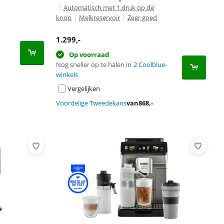
|
Automatisch met 1 druk op de
knop
|
Melkreservoir
|
Zeer goed
1.299
,-
Op voorraad
Nog sneller op te halen in
2 Coolblue-
winkels
Vergelijken
Voordelige Tweedekans
van
868
,-