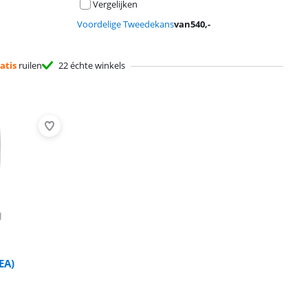
Vergelijken
Voordelige Tweedekans
van
540
,-
atis
ruilen
22 échte winkels
Advertentie
EA)