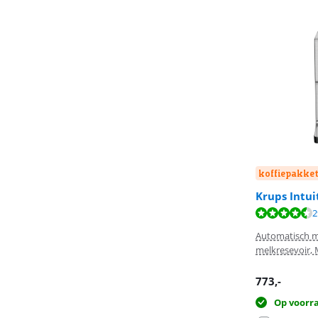
koffiepakket
Krups Intui
Beoordeling is 
Beoordeling is 
Beoordeling is 
2
Automatisch m
melkresevoir, 
773
,-
Op voorr