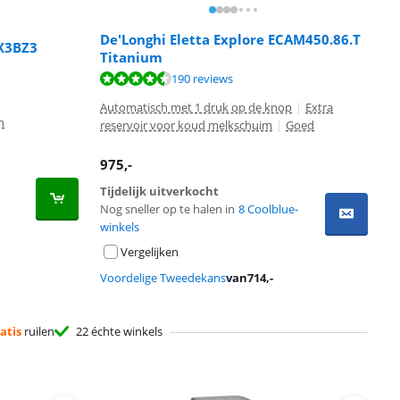
De'Longhi Eletta Explore ECAM450.86.T
X3BZ3
Titanium
190 reviews
Automatisch met 1 druk op de knop
|
Extra
n
reservoir voor koud melkschuim
|
Goed
975
,-
Tijdelijk uitverkocht
Nog sneller op te halen in
8 Coolblue-
winkels
Vergelijken
Voordelige Tweedekans
van
714
,-
atis
ruilen
22 échte winkels