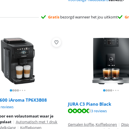
Gratis
bezorgd wanneer het jou uitkomt
Gr
600 iAroma TP6X3B08
JURA C3 Piano Black
9,4 van de 10, gebaseerd op 4 reviews.
 reviews
8,7 van de 10, gebaseerd op 3 reviews.
3 reviews
9,2 van de 10, gebaseerd op 84 reviews.
oor een volautomaat waar je
pslaat
|
Automatisch met 1 druk
Gemalen koffie, Koffiebonen
|
Disp
Melkslang
|
Koffiebonen