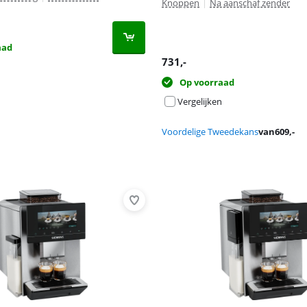
Knoppen
|
Na aanschaf zender
aad
731
,-
Op voorraad
Vergelijken
Voordelige Tweedekans
van
609
,-