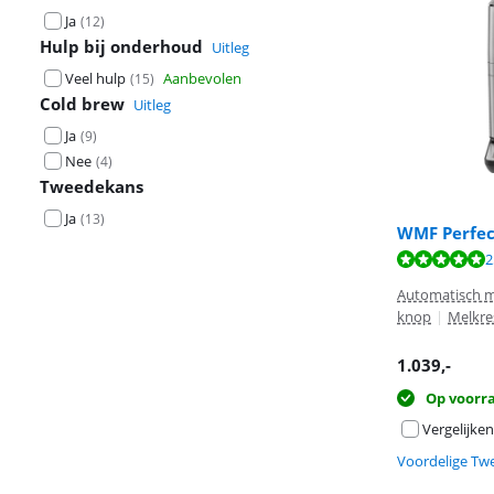
Ja
(
12
)
Hulp bij onderhoud
Uitleg
Veel hulp
Aanbevolen
(
15
)
Cold brew
Uitleg
Ja
(
9
)
Nee
(
4
)
Tweedekans
Ja
(
13
)
WMF Perfec
Beoordeling is 
Beoordeling is 
2
Automatisch m
knop
|
Melkre
1.039
,-
Op voorr
Vergelijken
Voordelige Tw