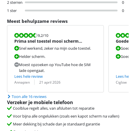
2 sterren
0
1 ster
0
Meest behulpzame reviews
Beoordeling is 9,2 van de 10.
Beoordeling i
9,2
/10
Prima snel toestel mooi scherm
Goede v
kwaliteit, maar wat zwaar.
Snel werkend, zeker na mijn oude toestel.
Goede
Helder scherm.
Goede
Moest opzoeken op YouTube hoe de SIM
lade opengaat.
Lees hele review
Lees hel
Beoordeling door:
Datum:
Beoordeling 
Datum:
Annapien
21 april 2026
Ciglow
Toon alle 16 reviews
Verzeker je mobiele telefoon
Coolblue regelt alles, van afsluiten tot reparatie
Voor bijna alle ongelukken (zoals een kapot scherm na vallen)
Meer dekking bij schade dan je standaard garantie