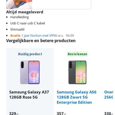
Altijd meegeleverd
Handleiding
Usb C naar usb C kabel
Simnaald
Gratis
1 jaar Norton met VPN
t.w.v.
94,99
Vergelijkbare en betere producten
Huidig product
Beste keuze
Samsung Galaxy A37
Samsung Galaxy A56
OnePl
128GB Roze 5G
128GB Zwart 5G
256G
Enterprise Edition
329
,-
357
,-
330
,-