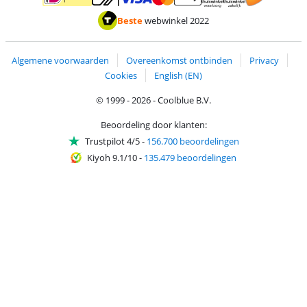
Betalen met MasterCard en Visa via ClickToPay
Betalen met ApplePay
Betalen met iDEAL | Wero
Verzending en 
Thuiswinkel waarborg
Thuiswinkel waarborg
Beste
webwinkel 2022
Algemene voorwaarden
Overeenkomst ontbinden
Privacy
Cookies
English (EN)
© 1999 - 2026 - Coolblue B.V.
Beoordeling door klanten:
Trustpilot 4/5
-
156.700 beoordelingen
Kiyoh 9.1/10
-
135.479 beoordelingen