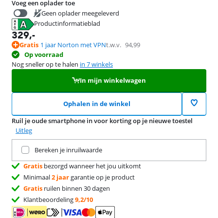
Voeg een oplader toe
Geen oplader meegeleverd
Productinformatieblad
39,99
opent in nieuw tabblad
329
,-
Gratis
1 jaar Norton met VPN
t.w.v.
94,99
Op voorraad
Nog sneller op te halen
in 7 winkels
In mijn winkelwagen
Ophalen in de winkel
Ruil je oude smartphone in voor korting op je nieuwe toestel
Uitleg
Ruil je huidige product in
Bereken je inruilwaarde
Gratis
bezorgd wanneer het jou uitkomt
Minimaal
2 jaar
garantie op je product
Gratis
ruilen binnen 30 dagen
Klantbeoordeling
9,2/10