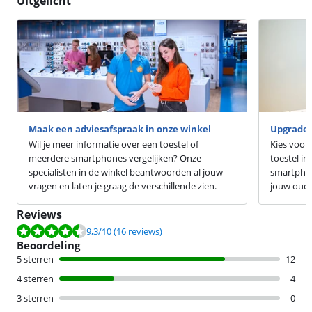
Uitgelicht
Maak een adviesafspraak in onze winkel
Upgrade 
Wil je meer informatie over een toestel of
Kies voor
meerdere smartphones vergelijken? Onze
toestel in
specialisten in de winkel beantwoorden al jouw
smartphon
vragen en laten je graag de verschillende zien.
jouw oude 
Reviews
Beoordeling is 9,3 van de 10, gebaseerd op 16 reviews.
9,3
/10
(16 reviews)
Beoordeling
5 sterren
12
4 sterren
4
3 sterren
0