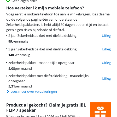
Geen eigen risico
Hoe verzeker ik mijn mobiele telefoon?
Voeg eerst je mobiele telefoon toe aan je winkelwagen. Kies daarna
op de volgende pagina één van onderstaande
Zekerheidspakketten. Je hebt altijd 30 dagen bedenktijd en betaalt
geen eigen risico bij schade of diefstal.
2 jaar Zekerheidspakket met diefstaldekking
Uitleg
99
,-
eenmalig
3 jaar Zekerheidspakket met diefstaldekking
Uitleg
148
,-
eenmalig
Zekerheidspakket - maandelijks opzegbaar
Uitleg
4,08
per maand
Zekerheidspakket met diefstaldekking - maandelijks
Uitleg
opzegbaar
5,31
per maand
Lees meer over verzekeringen
Product al gekocht? Claim je gratis JBL
FLIP 7 speaker
Wanneer je tussen 18 mei 2026 en 5 juli 2026 de