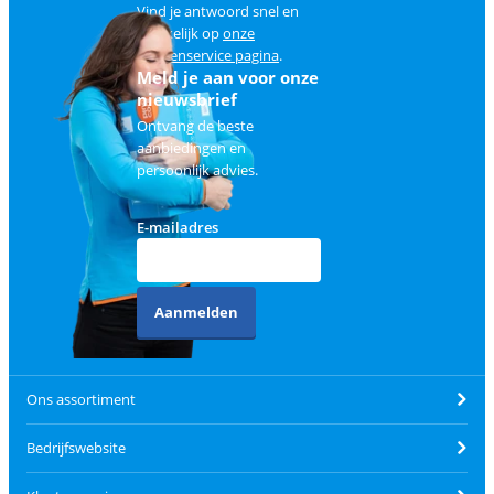
Vind je antwoord snel en
makkelijk op
onze
klantenservice pagina
.
Meld je aan voor onze
nieuwsbrief
Ontvang de beste
aanbiedingen en
persoonlijk advies.
E-mailadres
Aanmelden
Ons assortiment
Bedrijfswebsite