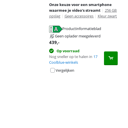
Onze keuze voor een smartphone
waarmee je video's streamt
|
256 GB
opslag
|
Geen accessoires
|
Kleur zwart
Productinformatieblad
opent in nieuw tabblad
Geen oplader meegeleverd
439
,-
Op voorraad
Nog sneller op te halen in
17
Coolblue-winkels
Vergelijken
Advertentie