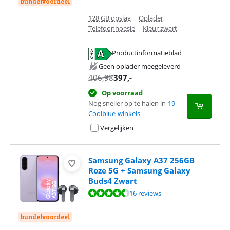
bundelvoordeel
128 GB opslag
|
Oplader,
Telefoonhoesje
|
Kleur zwart
Productinformatieblad
opent in nieuw tabblad
Geen oplader meegeleverd
406,98
397
,-
Op voorraad
Nog sneller op te halen in
19
Coolblue-winkels
Vergelijken
Samsung Galaxy A37 256GB
Roze 5G + Samsung Galaxy
Buds4 Zwart
Beoordeling is 9,3 van de 10, gebaseerd op 16 reviews.
16 reviews
bundelvoordeel