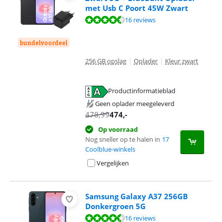
met Usb C Poort 45W Zwart
Beoordeling is 9,3 van de 10, gebaseerd op 16 reviews.
16 reviews
bundelvoordeel
256 GB opslag
|
Oplader
|
Kleur zwart
Productinformatieblad
opent in nieuw tabblad
Geen oplader meegeleverd
478,99
474
,-
Op voorraad
Nog sneller op te halen in
17
Coolblue-winkels
Vergelijken
Samsung Galaxy A37 256GB
Donkergroen 5G
Beoordeling is 9,3 van de 10, gebaseerd op 16 reviews.
16 reviews