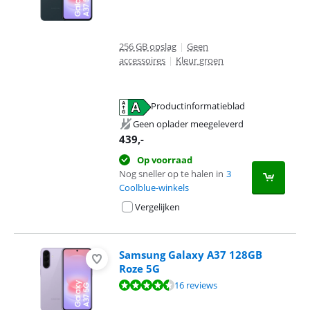
256 GB opslag
|
Geen
accessoires
|
Kleur groen
Productinformatieblad
opent in nieuw tabblad
Geen oplader meegeleverd
439
,-
Op voorraad
Nog sneller op te halen in
3
Coolblue-winkels
Vergelijken
Samsung Galaxy A37 128GB
Roze 5G
Beoordeling is 9,3 van de 10, gebaseerd op 16 reviews.
16 reviews