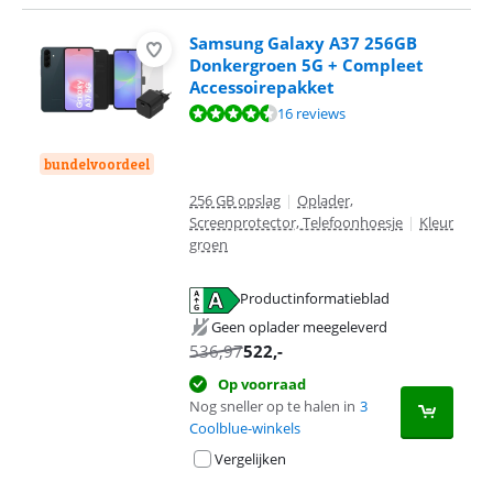
Samsung Galaxy A37 256GB
Donkergroen 5G + Compleet
Accessoirepakket
Beoordeling is 9,3 van de 10, gebaseerd op 16 reviews.
16 reviews
bundelvoordeel
256 GB opslag
|
Oplader,
Screenprotector, Telefoonhoesje
|
Kleur
groen
Productinformatieblad
opent in nieuw tabblad
Geen oplader meegeleverd
536,97
522
,-
Op voorraad
Nog sneller op te halen in
3
Coolblue-winkels
Vergelijken