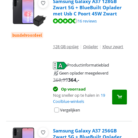
Samsung Galaxy A37 128GB
Zwart 5G + BlueBuilt Oplader
met Usb C Poort 45W Zwart
Beoordeling is 9,3 van de 10, gebaseerd op 16 reviews.
16 reviews
bundelvoordeel
128 GB opslag
|
Oplader
|
Kleur zwart
Productinformatieblad
opent in nieuw tabblad
Geen oplader meegeleverd
368,99
364
,-
Op voorraad
Nog sneller op te halen in
19
Coolblue-winkels
Vergelijken
Samsung Galaxy A37 256GB
Zwart 5G + BlueBuilt Oplader