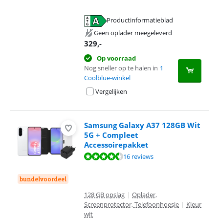
Productinformatieblad
opent in nieuw tabblad
Geen oplader meegeleverd
329
,-
Op voorraad
Nog sneller op te halen in
1
Coolblue-winkel
Vergelijken
Samsung Galaxy A37 128GB Wit
5G + Compleet
Accessoirepakket
Beoordeling is 9,3 van de 10, gebaseerd op 16 reviews.
16 reviews
bundelvoordeel
128 GB opslag
|
Oplader,
Screenprotector, Telefoonhoesje
|
Kleur
wit