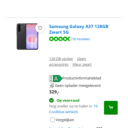
Samsung Galaxy A37 128GB
Zwart 5G
Beoordeling is 9,3 van de 10, gebaseerd op 16 reviews.
16 reviews
128 GB opslag
|
Geen
accessoires
|
Kleur zwart
Productinformatieblad
opent in nieuw tabblad
Geen oplader meegeleverd
329
,-
Op voorraad
Nog sneller op te halen in
19
Coolblue-winkels
Vergelijken