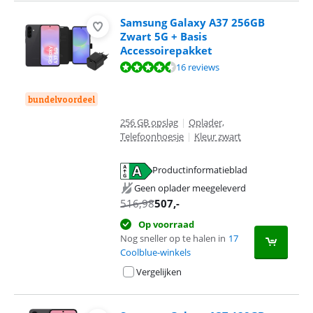
Samsung Galaxy A37 256GB
Zwart 5G + Basis
Accessoirepakket
Beoordeling is 9,3 van de 10, gebaseerd op 16 reviews.
16 reviews
bundelvoordeel
256 GB opslag
|
Oplader,
Telefoonhoesje
|
Kleur zwart
Productinformatieblad
opent in nieuw tabblad
Geen oplader meegeleverd
516,98
507
,-
Op voorraad
Nog sneller op te halen in
17
Coolblue-winkels
Vergelijken