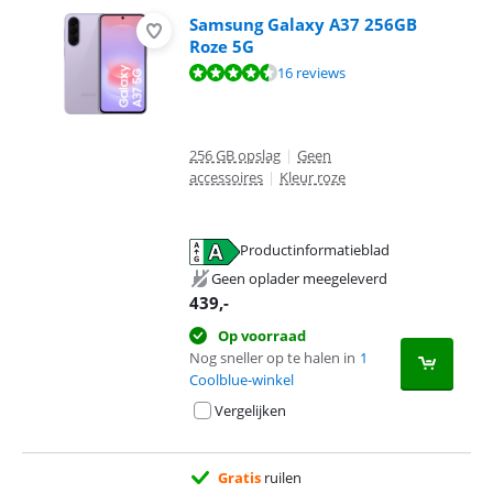
Samsung Galaxy A37 256GB
Roze 5G
Beoordeling is 9,3 van de 10, gebaseerd op 16 reviews.
16 reviews
256 GB opslag
|
Geen
accessoires
|
Kleur roze
Productinformatieblad
opent in nieuw tabblad
Geen oplader meegeleverd
439
,-
Op voorraad
Nog sneller op te halen in
1
Coolblue-winkel
Vergelijken
Gratis
ruilen