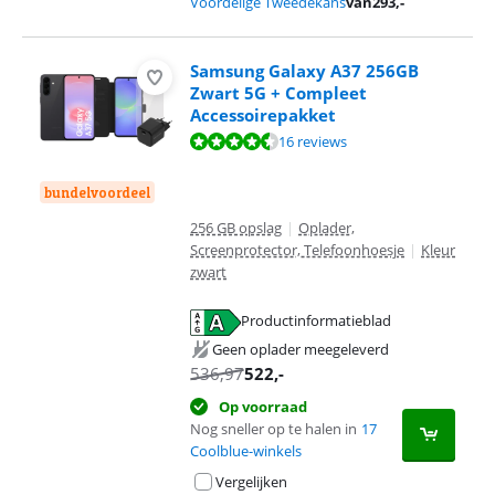
Voordelige Tweedekans
van
293
,-
Samsung Galaxy A37 256GB
Zwart 5G + Compleet
Accessoirepakket
Beoordeling is 9,3 van de 10, gebaseerd op 16 reviews.
16 reviews
bundelvoordeel
256 GB opslag
|
Oplader,
Screenprotector, Telefoonhoesje
|
Kleur
zwart
Productinformatieblad
opent in nieuw tabblad
Geen oplader meegeleverd
536,97
522
,-
Op voorraad
Nog sneller op te halen in
17
Coolblue-winkels
Vergelijken