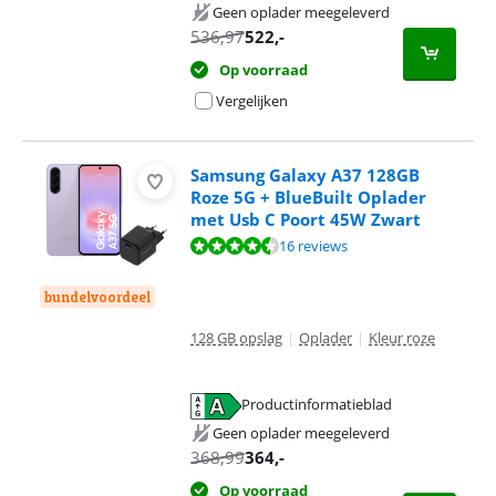
opent in nieuw tabblad
Geen oplader meegeleverd
536,97
522
,-
Op voorraad
Vergelijken
Samsung Galaxy A37 128GB
Roze 5G + BlueBuilt Oplader
met Usb C Poort 45W Zwart
Beoordeling is 9,3 van de 10, gebaseerd op 16 reviews.
16 reviews
bundelvoordeel
128 GB opslag
|
Oplader
|
Kleur roze
Productinformatieblad
opent in nieuw tabblad
Geen oplader meegeleverd
368,99
364
,-
Op voorraad