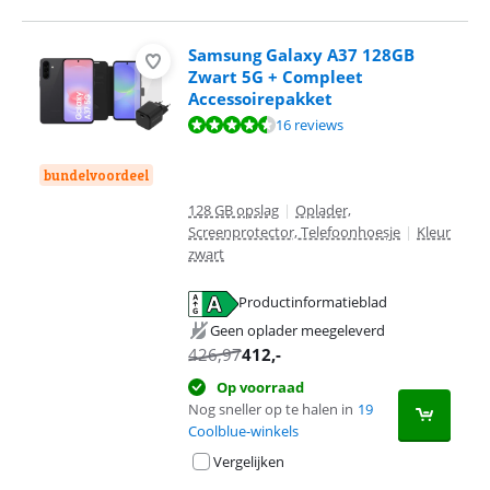
Samsung Galaxy A37 128GB
Zwart 5G + Compleet
Accessoirepakket
Beoordeling is 9,3 van de 10, gebaseerd op 16 reviews.
16 reviews
bundelvoordeel
128 GB opslag
|
Oplader,
Screenprotector, Telefoonhoesje
|
Kleur
zwart
Productinformatieblad
opent in nieuw tabblad
Geen oplader meegeleverd
426,97
412
,-
Op voorraad
Nog sneller op te halen in
19
Coolblue-winkels
Vergelijken