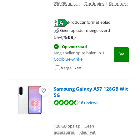
256 GB opslag
|
Oordopjes
|
Kleur roze
Productinformatieblad
opent in nieuw tabblad
Geen oplader meegeleverd
559
,-
509
,-
Op voorraad
Nog sneller op te halen in
1
Coolblue-winkel
Vergelijken
Samsung Galaxy A37 128GB Wit
5G
Beoordeling is 9,3 van de 10, gebaseerd op 16 reviews.
16 reviews
128 GB opslag
|
Geen
accessoires
|
Kleur wit