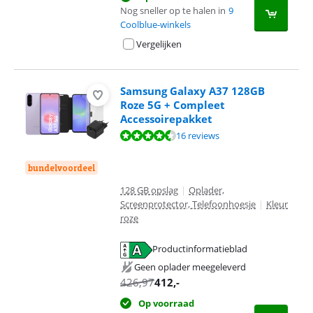
Nog sneller op te halen in
9
Coolblue-winkels
Vergelijken
Samsung Galaxy A37 128GB
Roze 5G + Compleet
Accessoirepakket
Beoordeling is 9,3 van de 10, gebaseerd op 16 reviews.
16 reviews
bundelvoordeel
128 GB opslag
|
Oplader,
Screenprotector, Telefoonhoesje
|
Kleur
roze
Productinformatieblad
opent in nieuw tabblad
Geen oplader meegeleverd
426,97
412
,-
Op voorraad