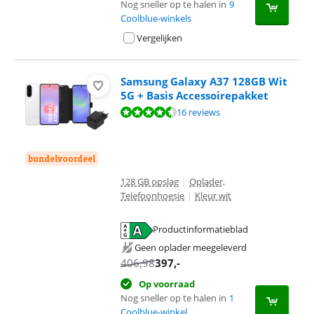
Nog sneller op te halen in
9
Coolblue-winkels
Vergelijken
Samsung Galaxy A37 128GB Wit
5G + Basis Accessoirepakket
Beoordeling is 9,3 van de 10, gebaseerd op 16 reviews.
16 reviews
bundelvoordeel
128 GB opslag
|
Oplader,
Telefoonhoesje
|
Kleur wit
Productinformatieblad
opent in nieuw tabblad
Geen oplader meegeleverd
406,98
397
,-
Op voorraad
Nog sneller op te halen in
1
Coolblue-winkel