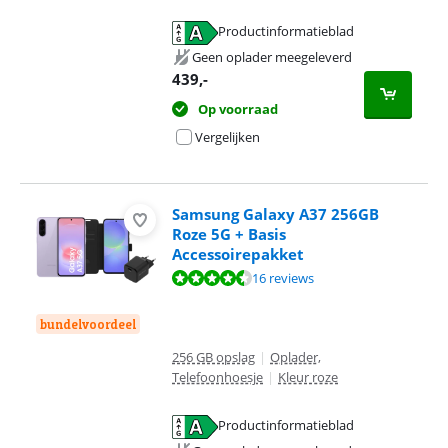
Productinformatieblad
opent in nieuw tabblad
Geen oplader meegeleverd
439
,-
Op voorraad
Vergelijken
Samsung Galaxy A37 256GB
Roze 5G + Basis
Accessoirepakket
Beoordeling is 9,3 van de 10, gebaseerd op 16 reviews.
16 reviews
bundelvoordeel
256 GB opslag
|
Oplader,
Telefoonhoesje
|
Kleur roze
Productinformatieblad
opent in nieuw tabblad