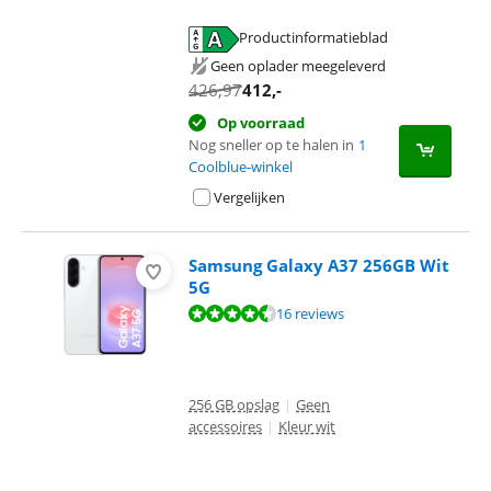
Productinformatieblad
opent in nieuw tabblad
Geen oplader meegeleverd
426,97
412
,-
Op voorraad
Nog sneller op te halen in
1
Coolblue-winkel
Vergelijken
Samsung Galaxy A37 256GB Wit
5G
Beoordeling is 9,3 van de 10, gebaseerd op 16 reviews.
16 reviews
256 GB opslag
|
Geen
accessoires
|
Kleur wit