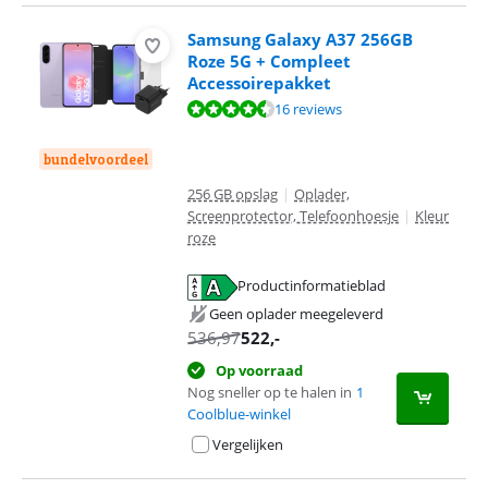
Samsung Galaxy A37 256GB
Roze 5G + Compleet
Accessoirepakket
Beoordeling is 9,3 van de 10, gebaseerd op 16 reviews.
16 reviews
bundelvoordeel
256 GB opslag
|
Oplader,
Screenprotector, Telefoonhoesje
|
Kleur
roze
Productinformatieblad
opent in nieuw tabblad
Geen oplader meegeleverd
536,97
522
,-
Op voorraad
Nog sneller op te halen in
1
Coolblue-winkel
Vergelijken