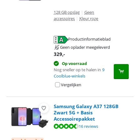
128 GB opslag
|
Geen
accessoires
|
Kleur roze
Productinformatieblad
opent in nieuw tabblad
Geen oplader meegeleverd
329
,-
Op voorraad
Nog sneller op te halen in
9
Coolblue-winkels
Vergelijken
Samsung Galaxy A37 128GB
Zwart 5G + Basis
Accessoirepakket
Beoordeling is 9,3 van de 10, gebaseerd op 16 reviews.
16 reviews