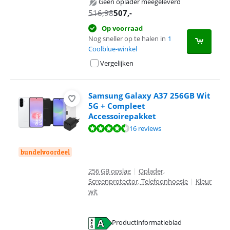
Geen oplader meegeleverd
516,98
507
,-
Op voorraad
Nog sneller op te halen in
1
Coolblue-winkel
Vergelijken
Samsung Galaxy A37 256GB Wit
5G + Compleet
Accessoirepakket
Beoordeling is 9,3 van de 10, gebaseerd op 16 reviews.
16 reviews
bundelvoordeel
256 GB opslag
|
Oplader,
Screenprotector, Telefoonhoesje
|
Kleur
wit
Productinformatieblad