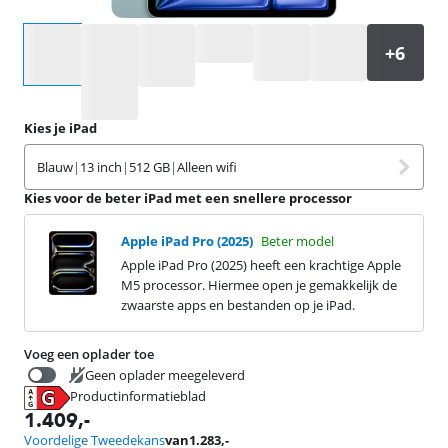
Selecteer een optie
Kies je iPad
Blauw
|
13 inch
|
512 GB
|
Alleen wifi
Kies voor de beter iPad met een snellere processor
Apple iPad Pro (2025)
Beter model
Apple iPad Pro (2025) heeft een krachtige Apple
M5 processor. Hiermee open je gemakkelijk de
zwaarste apps en bestanden op je iPad.
Voeg een oplader toe
Geen oplader meegeleverd
Productinformatieblad
34,99
opent in nieuw tabblad
1.409
,-
Voordelige Tweedekans
van
1.283
,-