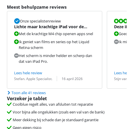
Meest behulpzame reviews
Beoordeling i
Onze specialistenreview
Lichte maar krachtige iPad voor de
Deze iP
meeste taken
ontgren
Met de krachtige M4 chip openen apps snel
Goede 
Ik geniet van films en series op het Liquid
Ik mis
Retina scherm
Het scherm is minder helder en scherp dan
dat van iPad Pro.
Lees hele review
Lees hel
Beoordeling door:
Datum:
Beoordeling 
Datum:
Stefan. Apple Specialist.
16 april 2026
Stijn van
Toon alle 41 reviews
Verzeker je tablet
Coolblue regelt alles, van afsluiten tot reparatie
Voor bijna alle ongelukken (zoals een val van de bank)
Meer dekking bij schade dan je standaard garantie
Geen eigen risico