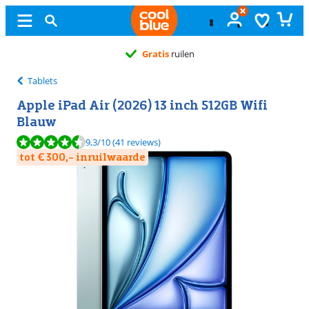
Gratis
ruilen
Tablets
Apple iPad Air (2026) 13 inch 512GB Wifi
Blauw
Beoordeling is 9,3 van de 10, gebaseerd op 41 reviews.
9,3
/10
(41 reviews)
tot € 300,- inruilwaarde