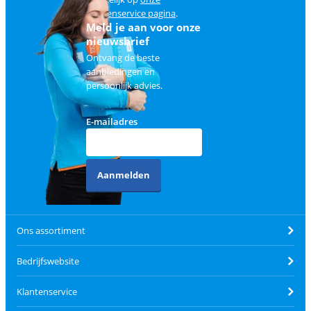
klantenservice pagina
.
Meld je aan voor onze
nieuwsbrief
Ontvang de beste
aanbiedingen en
persoonlijk advies.
E-mailadres
Aanmelden
Ons assortiment
Bedrijfswebsite
Klantenservice