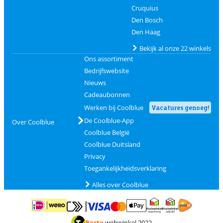
Cruquius
Den Bosch
Den Haag
Bekijk al onze 22 winkels
Ons assortiment
Bedrijfswebsite
Nieuws
Cadeaubonnen
Werken bij Coolblue
Vacatures genoeg!
De Coolblue-App
Over Coolblue
Coolblue België
Coolblue Duitsland
Privacy
Toegankelijkheidsverklaring
Alles over Coolblue
Betalen met MasterCard en Visa via ClickToPay
Betalen met ApplePay
Betalen met iDEAL | Wero
Verzending en 
Thuiswinkel waarborg
Thuiswinkel waarborg
Beste
webwinkel 2022