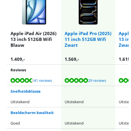
Apple iPad Air (2026)
Apple iPad Pro (2025)
Apple
13 inch 512GB Wifi
11 inch 512GB Wifi
13 in
Blauw
Zwart
Zwar
1.409
,-
1.569
,-
1.619
Reviews
Beoordeling is 9,3 van de 10, gebaseerd op 41 reviews.
Beoordeling is 9,6 van de 10, gebaseerd op 29 reviews.
Beoordeling is 9,6 van de 10, gebaseerd op 29 reviews.
Beoordeling is 9,6 van de 10, gebaseerd op 29 reviews.
Beoordeling is 9,6 van de 10, gebaseerd op 29 reviews.
41 reviews
29 reviews
Snelheidsklasse
Uitstekend
Uitstekend
Uitste
Beeldscherm kwaliteit
Goed
Uitstekend
Uitste