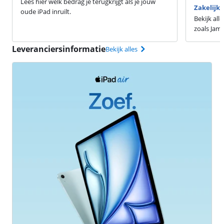
Lees hier welk bedrag je terugkrijgt als je jouw
Zakelijke
oude iPad inruilt.
Bekijk all
zoals Jamf
Leveranciersinformatie
Bekijk alles