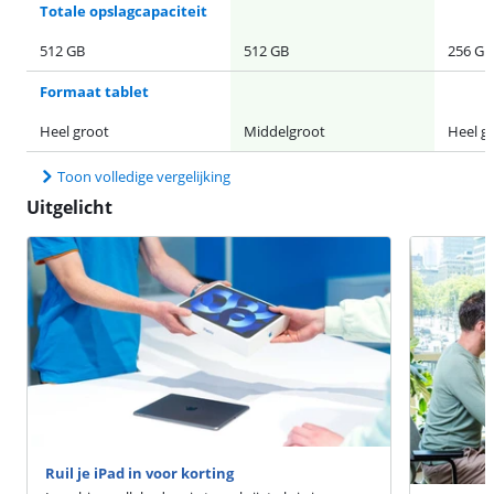
Totale opslagcapaciteit
512 GB
512 GB
256 GB
Formaat tablet
Heel groot
Middelgroot
Heel g
Toon volledige vergelijking
Uitgelicht
Ruil je iPad in voor korting