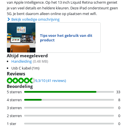
van Apple Intelligence. Op het 13 inch Liquid Retina scherm geniet
je van veel details en heldere kleuren. Deze iPad ondersteunt geen
5G. Je bent daarom alleen online op plaatsen met wifi.
Bekijk volledige omschrijving
Tips voor het gebruik van dit
product
Altijd meegeleverd
Handleiding
(
0.48
MB)
Usb C kabel (1m)
Reviews
Beoordeling is 9,3 van de 10, gebaseerd op 41 reviews.
9,3
/10
(41 reviews)
Beoordeling
5 sterren
33
4 sterren
8
3 sterren
0
2 sterren
0
1 ster
0