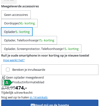
Meegeleverde accessoires
Geen accessoires
Oordopjes
50,- korting
Oplader
5,- korting
Oplader, Telefoonhoesje
15,- korting
Oplader, Screenprotector, Telefoonhoesje
15,- korting
Ruil je oude smartphone in voor korting op je nieuwe toestel
Hoe werkt het?
Ruil je huidige product in
Bereken je inruilwaarde
Geen oplader meegeleverd
Productinformatieblad
opent in nieuw tabblad
478,99
474
,-
Tijdelijk uitverkocht
Nog wel op te halen
in 14 winkels
Houd mij op de hoogte