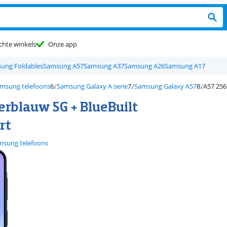
chte winkels
Onze app
ung Foldables
Samsung A57
Samsung A37
Samsung A26
Samsung A17
msung telefoons
Samsung Galaxy A serie
Samsung Galaxy A57
A57 256
rblauw 5G + BlueBuilt
rt
msung telefoons