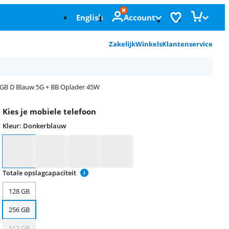
English
Account
Zakelijk
Winkels
Klantenservice
GB D Blauw 5G + BB Oplader 45W
Kies je mobiele telefoon
Kleur
:
Donkerblauw
Kleur
Totale opslagcapaciteit
128 GB
256 GB
512 GB