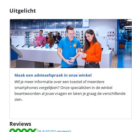
Uitgelicht
Maak een adviesafspraak in onze winkel
Wil je meer informatie over een toestel of meerdere
smartphones vergelijken? Onze specialisten in de winkel
beantwoorden al jouw vragen en laten je graag de verschillende
zien.
Reviews
Beoordeling is 9,4 van de 10, gebaseerd op 52 reviews.
9,4
/10
(52 reviews)