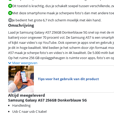
Dit toestel is krachtig, dus je schakelt soepel tussen verschillende, 
Met deze smartphone maak je scherpere foto's dan met andere toeste
Beoordeling is 9,4 van de 10, gebaseerd op 52 reviews.
Je bedient het grote 6,7 inch scherm moeilijk met één hand.
Omschrijving
Laad je Samsung Galaxy A57 256GB Donkerblauw 5G snel op met de me
batterij voor ongeveer 70 procent vol. De Samsung A57 is een smartph
of kijkt naar video's op YouTube. Ook openen je apps snel en gebruik j
Beoordeling is 8,6 van de 10, gebaseerd op 5 reviews.
je dit in hoge kwaliteit. Wel bedien je het scherm door zijn formaat 
A57 maak je scherpe foto's en video's in 4K kwaliteit. De 5.000 mAh b
Op het ruime 256 GB opslaggeheugen is ruimte voor apps, foto's en opg
Meer weergeven
Tips voor het gebruik van dit product
Altijd meegeleverd
Samsung Galaxy A57 256GB Donkerblauw 5G
Handleiding
Usb C naar usb C kabel