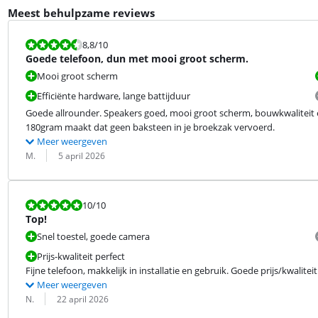
Meest behulpzame reviews
Beoordeling is 8,8 van de 10.
8,8
/10
Goede telefoon, dun met mooi groot scherm.
Mooi groot scherm
Efficiënte hardware, lange battijduur
Goede allrounder. Speakers goed, mooi groot scherm, bouwkwaliteit en
180gram maakt dat geen baksteen in je broekzak vervoerd.
Meer weergeven
Beoordeling door:
Datum:
M.
5 april 2026
Beoordeling is 10 van de 10.
10
/10
Top!
Snel toestel, goede camera
Prijs-kwaliteit perfect
Fijne telefoon, makkelijk in installatie en gebruik. Goede prijs/kwaliteit
Meer weergeven
Beoordeling door:
Datum:
N.
22 april 2026