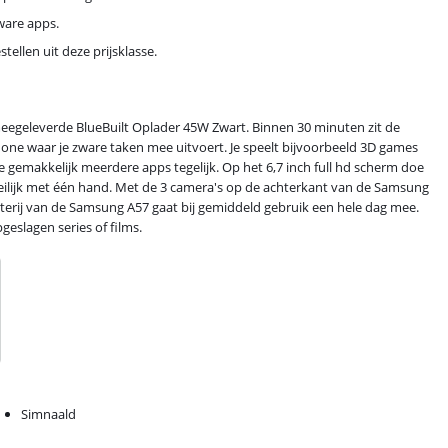
zware apps.
llen uit deze prijsklasse.
egeleverde BlueBuilt Oplader 45W Zwart. Binnen 30 minuten zit de
one waar je zware taken mee uitvoert. Je speelt bijvoorbeeld 3D games
e gemakkelijk meerdere apps tegelijk. Op het 6,7 inch full hd scherm doe
moeilijk met één hand. Met de 3 camera's op de achterkant van de Samsung
atterij van de Samsung A57 gaat bij gemiddeld gebruik een hele dag mee.
eslagen series of films.
Simnaald