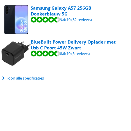
Samsung Galaxy A57 256GB
Donkerblauw 5G
9,4
/10
(52 reviews)
BlueBuilt Power Delivery Oplader met
Usb C Poort 45W Zwart
8,6
/10
(5 reviews)
Toon alle specificaties