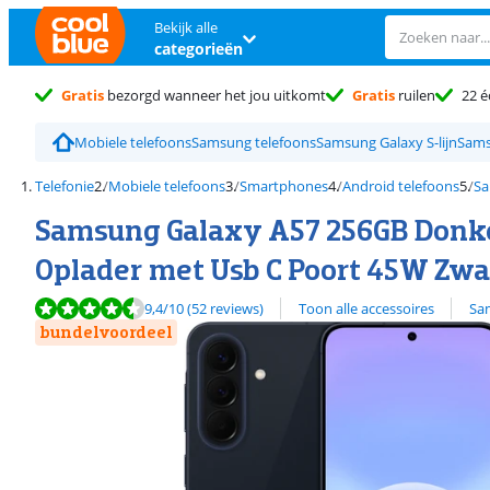
Bekijk alle
categorieën
Gratis
bezorgd wanneer het jou uitkomt
Gratis
ruilen
22 é
Mobiele telefoons
Samsung telefoons
Samsung Galaxy S-lijn
Sams
Telefonie
Mobiele telefoons
Smartphones
Android telefoons
Sa
Samsung Galaxy A57 256GB Donke
Oplader met Usb C Poort 45W Zwa
Beoordeling is 9,4 van de 10, gebaseerd op 52 reviews.
Bekijk alle
9,4
/10
(52 reviews)
Toon alle accessoires
Sa
bundelvoordeel