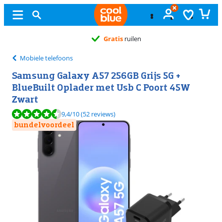
Gratis
ruilen
Mobiele telefoons
Samsung Galaxy A57 256GB Grijs 5G +
BlueBuilt Oplader met Usb C Poort 45W
Zwart
Beoordeling is 9,4 van de 10, gebaseerd op 52 reviews.
9,4
/10
(52 reviews)
bundelvoordeel