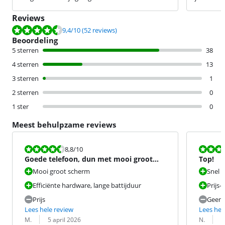
Reviews
Beoordeling is 9,4 van de 10, gebaseerd op 52 reviews.
9,4
/10
(52 reviews)
Beoordeling
5 sterren
38
4 sterren
13
3 sterren
1
2 sterren
0
1 ster
0
Meest behulpzame reviews
Beoordeling is 8,8 van de 10.
Beoordeling i
8,8
/10
Goede telefoon, dun met mooi groot
Top!
scherm.
Mooi groot scherm
Snel 
Efficiënte hardware, lange battijduur
Prijs-
Prijs
Geen o
Lees hele review
Lees hel
Beoordeling door:
Datum:
Beoordeling 
Datum:
M.
5 april 2026
N.
2