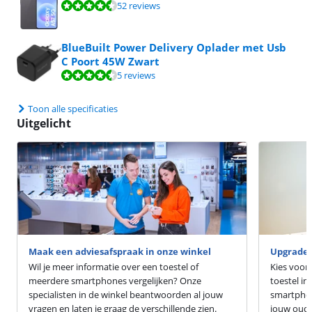
Beoordeling is 9,4 van de 10, gebaseerd op 52 reviews.
52 reviews
BlueBuilt Power Delivery Oplader met Usb
C Poort 45W Zwart
Beoordeling is 8,6 van de 10, gebaseerd op 5 reviews.
5 reviews
Toon alle specificaties
Uitgelicht
Maak een adviesafspraak in onze winkel
Upgrade 
Wil je meer informatie over een toestel of
Kies voor
meerdere smartphones vergelijken? Onze
toestel in
specialisten in de winkel beantwoorden al jouw
smartphon
vragen en laten je graag de verschillende zien.
jouw oude 