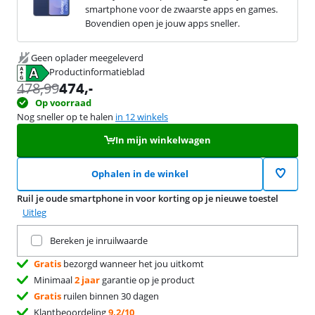
smartphone voor de zwaarste apps en games.
Bovendien open je jouw apps sneller.
Geen oplader meegeleverd
Productinformatieblad
opent in nieuw tabblad
478,99
474
,-
Op voorraad
Nog sneller op te halen
in 12 winkels
In mijn winkelwagen
Ophalen in de winkel
Ruil je oude smartphone in voor korting op je nieuwe toestel
Uitleg
Ruil je huidige product in
Bereken je inruilwaarde
Gratis
bezorgd wanneer het jou uitkomt
Minimaal
2 jaar
garantie op je product
Gratis
ruilen binnen 30 dagen
Klantbeoordeling
9,2/10