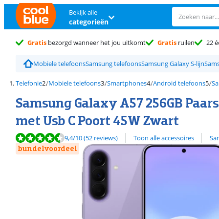
Bekijk alle
categorieën
Gratis
bezorgd wanneer het jou uitkomt
Gratis
ruilen
22 é
Mobiele telefoons
Samsung telefoons
Samsung Galaxy S-lijn
Sams
Telefonie
Mobiele telefoons
Smartphones
Android telefoons
Sa
Samsung Galaxy A57 256GB Paars 
met Usb C Poort 45W Zwart
Beoordeling is 9,4 van de 10, gebaseerd op 52 reviews.
Bekijk alle
9,4
/10
(52 reviews)
Toon alle accessoires
Sa
bundelvoordeel