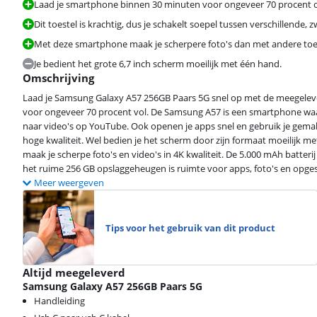
Laad je smartphone binnen 30 minuten voor ongeveer 70 procent o
Dit toestel is krachtig, dus je schakelt soepel tussen verschillende, 
Beoordeling is 9,4 van de 10, gebaseerd op 52 reviews.
Met deze smartphone maak je scherpere foto's dan met andere toeste
Je bedient het grote 6,7 inch scherm moeilijk met één hand.
Omschrijving
Laad je Samsung Galaxy A57 256GB Paars 5G snel op met de meegelever
voor ongeveer 70 procent vol. De Samsung A57 is een smartphone waar 
naar video's op YouTube. Ook openen je apps snel en gebruik je gemakke
Beoordeling is 8,6 van de 10, gebaseerd op 5 reviews.
hoge kwaliteit. Wel bedien je het scherm door zijn formaat moeilijk 
maak je scherpe foto's en video's in 4K kwaliteit. De 5.000 mAh batte
het ruime 256 GB opslaggeheugen is ruimte voor apps, foto's en opgesl
Meer weergeven
Tips voor het gebruik van dit product
Altijd meegeleverd
Samsung Galaxy A57 256GB Paars 5G
Handleiding