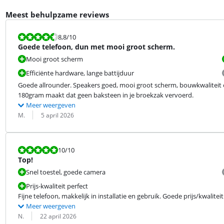
Meest behulpzame reviews
Beoordeling is 8,8 van de 10.
8,8
/10
Goede telefoon, dun met mooi groot scherm.
Mooi groot scherm
Efficiënte hardware, lange battijduur
Goede allrounder. Speakers goed, mooi groot scherm, bouwkwaliteit en
180gram maakt dat geen baksteen in je broekzak vervoerd.
Meer weergeven
Beoordeling door:
Datum:
M.
5 april 2026
Beoordeling is 10 van de 10.
10
/10
Top!
Snel toestel, goede camera
Prijs-kwaliteit perfect
Fijne telefoon, makkelijk in installatie en gebruik. Goede prijs/kwaliteit
Meer weergeven
Beoordeling door:
Datum:
N.
22 april 2026