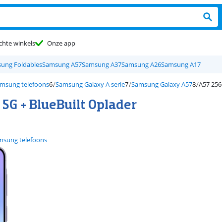
chte winkels
Onze app
ung Foldables
Samsung A57
Samsung A37
Samsung A26
Samsung A17
msung telefoons
Samsung Galaxy A serie
Samsung Galaxy A57
A57 256
5G + BlueBuilt Oplader
msung telefoons