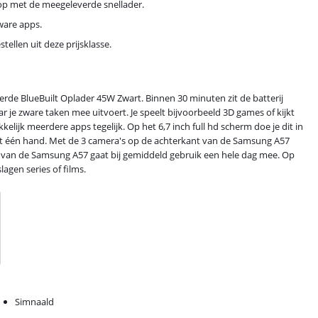
p met de meegeleverde snellader.
zware apps.
llen uit deze prijsklasse.
de BlueBuilt Oplader 45W Zwart. Binnen 30 minuten zit de batterij
je zware taken mee uitvoert. Je speelt bijvoorbeeld 3D games of kijkt
lijk meerdere apps tegelijk. Op het 6,7 inch full hd scherm doe je dit in
met één hand. Met de 3 camera's op de achterkant van de Samsung A57
rij van de Samsung A57 gaat bij gemiddeld gebruik een hele dag mee. Op
agen series of films.
Simnaald