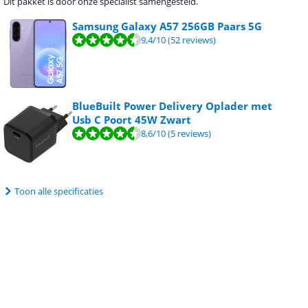
Dit pakket is door onze specialist samengesteld.
Samsung Galaxy A57 256GB Paars 5G
9,4
/10
(52 reviews)
BlueBuilt Power Delivery Oplader met
Usb C Poort 45W Zwart
8,6
/10
(5 reviews)
Toon alle specificaties