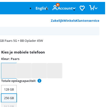
English
Account
Zakelijk
Winkels
Klantenservice
GB Paars 5G + BB Oplader 45W
Kies je mobiele telefoon
Kleur
:
Paars
Kleur
Totale opslagcapaciteit
128 GB
256 GB
512 GB