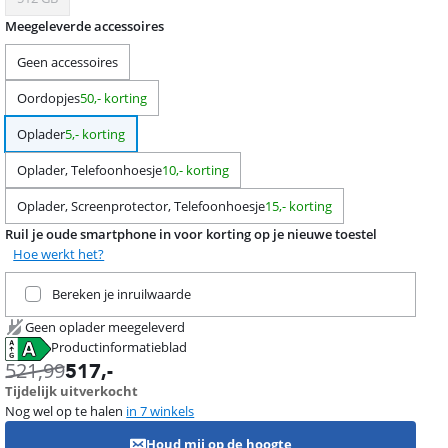
Meegeleverde accessoires
Geen accessoires
Oordopjes
50,- korting
Oplader
5,- korting
Oplader, Telefoonhoesje
10,- korting
Oplader, Screenprotector, Telefoonhoesje
15,- korting
Ruil je oude smartphone in voor korting op je nieuwe toestel
Hoe werkt het?
Ruil je huidige product in
Bereken je inruilwaarde
Geen oplader meegeleverd
Productinformatieblad
opent in nieuw tabblad
521,99
517
,-
Tijdelijk uitverkocht
Nog wel op te halen
in 7 winkels
Houd mij op de hoogte