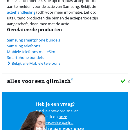
met 7 september 2026 de tijd om jouw actieproduct
aan te melden voor de actie van Samsung. Bekijk de
actiehandleiding
(pdf) voor meer informatie. Let op:
uitsluitend producten die binnen de actieperiode zijn
aangeschaft, doen mee met de actie.
Gerelateerde producten
Samsung smartphone bundels
Samsung telefoons
Mobiele telefoons met eSim
Smartphone bundels
Bekijk alle Mobiele telefoons
alles voor een glimlach
2
Heb je een vraag?
Vind je antwoord snel en
makkelijk op
onze
klantenservice pagina
.
Meld je aan voor onze