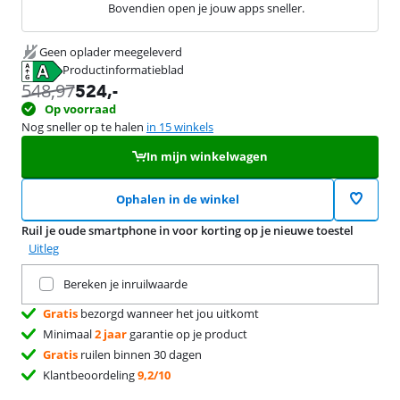
Bovendien open je jouw apps sneller.
Geen oplader meegeleverd
Productinformatieblad
opent in nieuw tabblad
548,97
524
,-
Op voorraad
Nog sneller op te halen
in 15 winkels
In mijn winkelwagen
Ophalen in de winkel
Ruil je oude smartphone in voor korting op je nieuwe toestel
Uitleg
Ruil je huidige product in
Bereken je inruilwaarde
Gratis
bezorgd wanneer het jou uitkomt
Minimaal
2 jaar
garantie op je product
Gratis
ruilen binnen 30 dagen
Klantbeoordeling
9,2/10