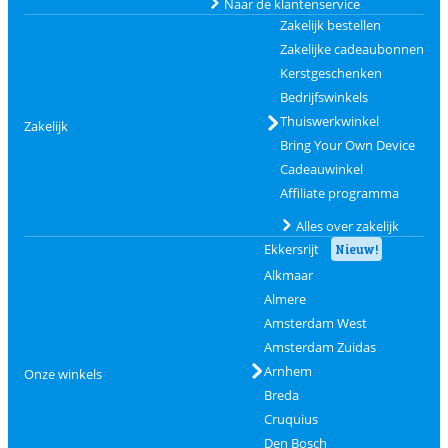
Naar de klantenservice
Zakelijk bestellen
Zakelijke cadeaubonnen
Kerstgeschenken
Bedrijfswinkels
Thuiswerkwinkel
Zakelijk
Bring Your Own Device
Cadeauwinkel
Affiliate programma
Alles over zakelijk
Ekkersrijt
Nieuw!
Alkmaar
Almere
Amsterdam West
Amsterdam Zuidas
Arnhem
Onze winkels
Breda
Cruquius
Den Bosch