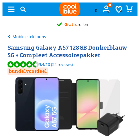
Gratis
ruilen
Mobiele telefoons
Samsung Galaxy A57 128GB Donkerblauw
5G + Compleet Accessoirepakket
Beoordeling is 9,4 van de 10, gebaseerd op 52 reviews.
9,4
/10
(52 reviews)
bundelvoordeel