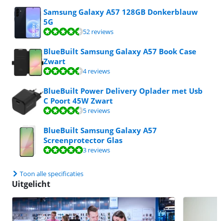
Samsung Galaxy A57 128GB Donkerblauw
5G
Beoordeling is 9,4 van de 10, gebaseerd op 52 reviews.
52 reviews
BlueBuilt Samsung Galaxy A57 Book Case
Zwart
Beoordeling is 8,7 van de 10, gebaseerd op 4 reviews.
4 reviews
BlueBuilt Power Delivery Oplader met Usb
C Poort 45W Zwart
Beoordeling is 8,6 van de 10, gebaseerd op 5 reviews.
5 reviews
BlueBuilt Samsung Galaxy A57
Screenprotector Glas
Beoordeling is 9,9 van de 10, gebaseerd op 3 reviews.
3 reviews
Toon alle specificaties
Uitgelicht