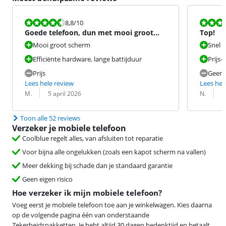
Beoordeling is 8,8 van de 10.
Beoordeling i
8,8
/10
Goede telefoon, dun met mooi groot
Top!
scherm.
Mooi groot scherm
Snel 
Efficiënte hardware, lange battijduur
Prijs-
Prijs
Geen o
Lees hele review
Lees hel
Beoordeling door:
Datum:
Beoordeling 
Datum:
M.
5 april 2026
N.
2
Toon alle 52 reviews
Verzeker je mobiele telefoon
Coolblue regelt alles, van afsluiten tot reparatie
Voor bijna alle ongelukken (zoals een kapot scherm na vallen)
Meer dekking bij schade dan je standaard garantie
Geen eigen risico
Hoe verzeker ik mijn mobiele telefoon?
Voeg eerst je mobiele telefoon toe aan je winkelwagen. Kies daarna
op de volgende pagina één van onderstaande
Zekerheidspakketten. Je hebt altijd 30 dagen bedenktijd en betaalt