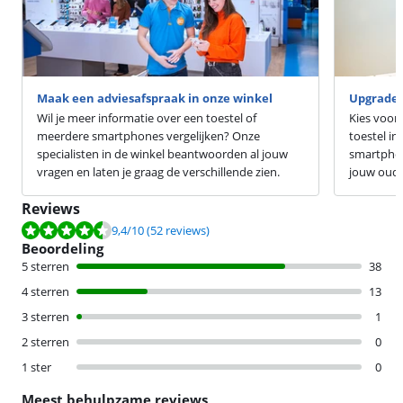
Maak een adviesafspraak in onze winkel
Upgrade 
Wil je meer informatie over een toestel of
Kies voor
meerdere smartphones vergelijken? Onze
toestel in
specialisten in de winkel beantwoorden al jouw
smartphon
vragen en laten je graag de verschillende zien.
jouw oude 
Reviews
Beoordeling is 9,4 van de 10, gebaseerd op 52 reviews.
9,4
/10
(52 reviews)
Beoordeling
5 sterren
38
4 sterren
13
3 sterren
1
2 sterren
0
1 ster
0
Meest behulpzame reviews