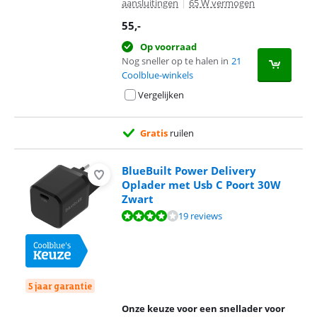
aansluitingen
|
65 W vermogen
55
,-
Op voorraad
Nog sneller op te halen in
21
Coolblue-winkels
Vergelijken
Gratis
ruilen
BlueBuilt Power Delivery
Oplader met Usb C Poort 30W
Zwart
Beoordeling is 8,2 van de 10, gebaseerd op 19 reviews.
19 reviews
5 jaar garantie
Onze keuze voor een snellader voor