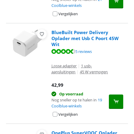
Coolblue-winkels
Vergelijken
BlueBuilt Power Delivery
Oplader met Usb C Poort 45W
Wit
Beoordeling is 8,6 van de 10, gebaseerd op 5 reviews.
5 reviews
Losse adapter
|
1 usb-
aansluitingen
|
45 W vermogen
42,99
Op voorraad
Nog sneller op te halen in
19
Coolblue-winkels
Vergelijken
OnePlus SuperVOOC Oplader