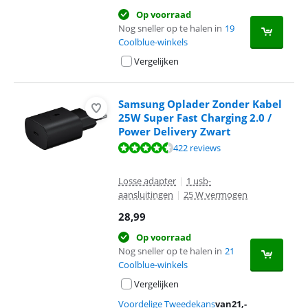
Op voorraad
Nog sneller op te halen in
19
Coolblue-winkels
Vergelijken
Samsung Oplader Zonder Kabel
25W Super Fast Charging 2.0 /
Power Delivery Zwart
Beoordeling is 8,7 van de 10, gebaseerd op 422 reviews.
422 reviews
Losse adapter
|
1 usb-
aansluitingen
|
25 W vermogen
28,99
Op voorraad
Nog sneller op te halen in
21
Coolblue-winkels
Vergelijken
Voordelige Tweedekans
van
21
,-