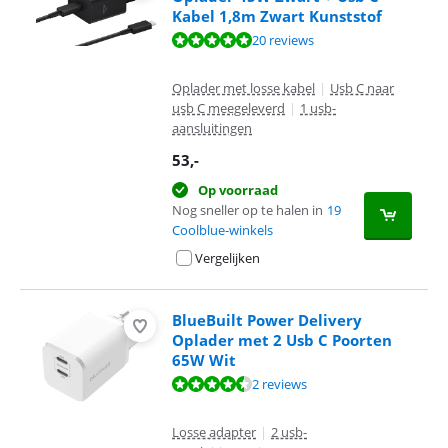
Kabel 1,8m Zwart Kunststof
Beoordeling is 9,6 van de 10, gebaseerd op 20 reviews.
20 reviews
Oplader met losse kabel
|
Usb C naar
usb C meegeleverd
|
1 usb-
aansluitingen
53
,-
Op voorraad
Nog sneller op te halen in
19
Coolblue-winkels
Vergelijken
BlueBuilt Power Delivery
Oplader met 2 Usb C Poorten
65W Wit
Beoordeling is 9,0 van de 10, gebaseerd op 2 reviews.
2 reviews
Losse adapter
|
2 usb-