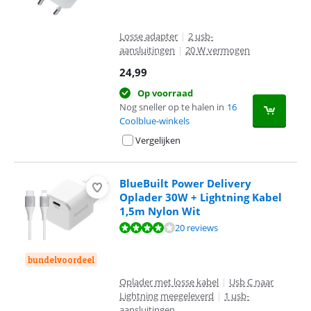
Losse adapter
|
2 usb-
aansluitingen
|
20 W vermogen
24,99
Op voorraad
Nog sneller op te halen in
16
Coolblue-winkels
Vergelijken
BlueBuilt Power Delivery
Oplader 30W + Lightning Kabel
1,5m Nylon Wit
Beoordeling is 8,2 van de 10, gebaseerd op 20 reviews.
20 reviews
bundelvoordeel
Oplader met losse kabel
|
Usb C naar
Lightning meegeleverd
|
1 usb-
aansluitingen