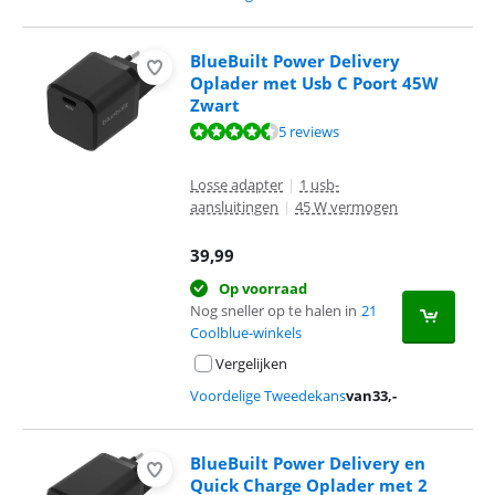
BlueBuilt Power Delivery
Oplader met Usb C Poort 45W
Zwart
Beoordeling is 8,6 van de 10, gebaseerd op 5 reviews.
5 reviews
Losse adapter
|
1 usb-
aansluitingen
|
45 W vermogen
39,99
Op voorraad
Nog sneller op te halen in
21
Coolblue-winkels
Vergelijken
Voordelige Tweedekans
van
33
,-
BlueBuilt Power Delivery en
Quick Charge Oplader met 2