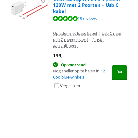
120W met 2 Poorten + Usb C
kabel
Beoordeling is 9,6 van de 10, gebaseerd op 18 reviews.
18 reviews
Oplader met losse kabel
|
Usb C naar
usb C meegeleverd
|
2 usb-
aansluitingen
139
,-
Op voorraad
Nog sneller op te halen in
12
Coolblue-winkels
Vergelijken
Advertentie