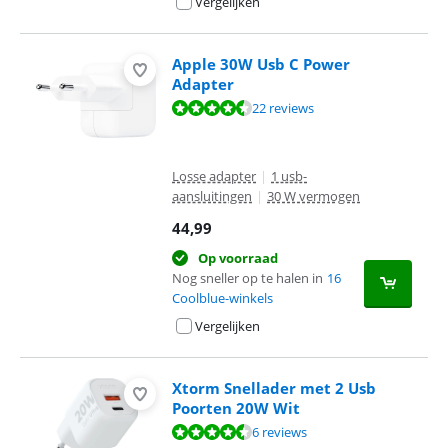
Vergelijken
Apple 30W Usb C Power
Adapter
Beoordeling is 8,7 van de 10, gebaseerd op 22 reviews.
22 reviews
Losse adapter
|
1 usb-
aansluitingen
|
30 W vermogen
44,99
Op voorraad
Nog sneller op te halen in
16
Coolblue-winkels
Vergelijken
Xtorm Snellader met 2 Usb
Poorten 20W Wit
Beoordeling is 9,2 van de 10, gebaseerd op 6 reviews.
6 reviews