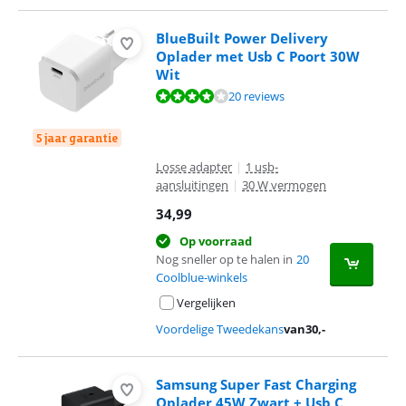
BlueBuilt Power Delivery
Oplader met Usb C Poort 30W
Wit
Beoordeling is 8,2 van de 10, gebaseerd op 20 reviews.
20 reviews
5 jaar garantie
Losse adapter
|
1 usb-
aansluitingen
|
30 W vermogen
34,99
Op voorraad
Nog sneller op te halen in
20
Coolblue-winkels
Vergelijken
Voordelige Tweedekans
van
30
,-
Samsung Super Fast Charging
Oplader 45W Zwart + Usb C