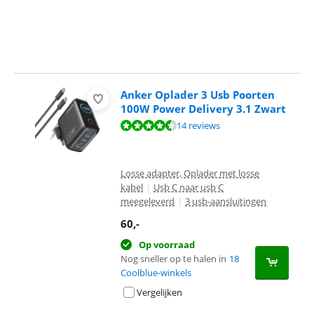
Anker Oplader 3 Usb Poorten
100W Power Delivery 3.1 Zwart
Beoordeling is 9,3 van de 10, gebaseerd op 14 reviews.
14 reviews
Losse adapter, Oplader met losse
kabel
|
Usb C naar usb C
meegeleverd
|
3 usb-aansluitingen
60
,-
Op voorraad
Nog sneller op te halen in
18
Coolblue-winkels
Vergelijken