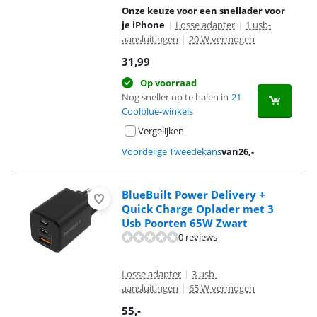
Onze keuze voor een snellader voor
je iPhone
|
Losse adapter
|
1 usb-
aansluitingen
|
20 W vermogen
31,99
Op voorraad
Nog sneller op te halen in
21
Coolblue-winkels
Vergelijken
Voordelige Tweedekans
van
26
,-
BlueBuilt Power Delivery +
Quick Charge Oplader met 3
Usb Poorten 65W Zwart
0 reviews
Losse adapter
|
3 usb-
aansluitingen
|
65 W vermogen
55
,-