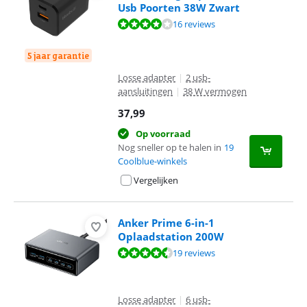
Usb Poorten 38W Zwart
Beoordeling is 8,3 van de 10, gebaseerd op 16 reviews.
16 reviews
5 jaar garantie
Losse adapter
|
2 usb-
aansluitingen
|
38 W vermogen
37,99
Op voorraad
Nog sneller op te halen in
19
Coolblue-winkels
Vergelijken
Anker Prime 6-in-1
Oplaadstation 200W
Beoordeling is 9,1 van de 10, gebaseerd op 19 reviews.
19 reviews
Losse adapter
|
6 usb-