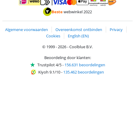
Betalen met MasterCard en Visa via ClickToPay
Betalen met ApplePay
Betalen met iDEAL | Wero
Verzending en 
Thuiswinkel waarborg
Thuiswinkel waarborg
Beste
webwinkel 2022
Algemene voorwaarden
Overeenkomst ontbinden
Privacy
Cookies
English (EN)
© 1999 - 2026 - Coolblue B.V.
Beoordeling door klanten:
Trustpilot 4/5
-
156.631 beoordelingen
Kiyoh 9.1/10
-
135.462 beoordelingen