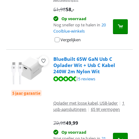
61,98
58
,-
Op voorraad
Nog sneller op te halen in
20
Coolblue-winkels
Vergelijken
BlueBuilt 65W GaN Usb C
Oplader Wit + Usb C Kabel
240W 2m Nylon Wit
Beoordeling is 9,0 van de 10, gebaseerd op 5 reviews.
5 reviews
5 jaar garantie
Oplader met losse kabel, USB-lader
|
1
usb-aansluitingen
|
65 W vermogen
79,98
49,99
Op voorraad
Nog sneller op te halen in
21