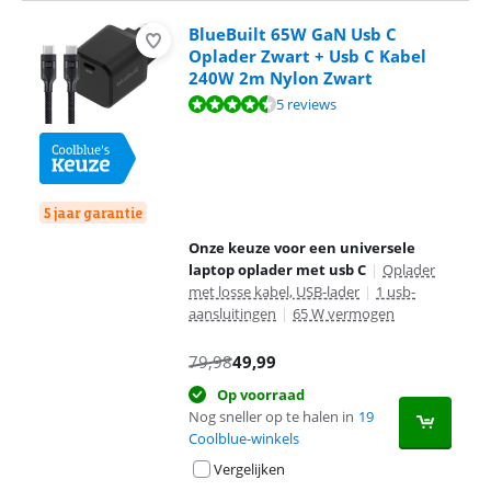
BlueBuilt 65W GaN Usb C
Oplader Zwart + Usb C Kabel
240W 2m Nylon Zwart
Beoordeling is 9,0 van de 10, gebaseerd op 5 reviews.
5 reviews
5 jaar garantie
Onze keuze voor een universele
laptop oplader met usb C
|
Oplader
met losse kabel, USB-lader
|
1 usb-
aansluitingen
|
65 W vermogen
79,98
49,99
Op voorraad
Nog sneller op te halen in
19
Coolblue-winkels
Vergelijken