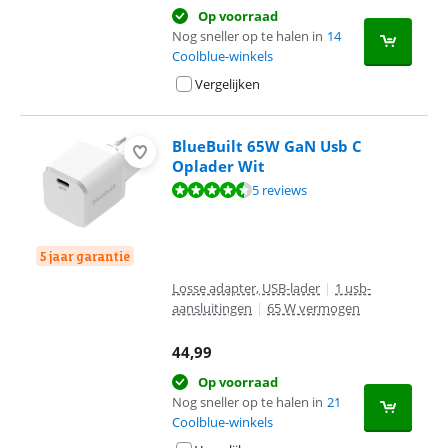
Op voorraad
Nog sneller op te halen in
14
Coolblue-winkels
Vergelijken
BlueBuilt 65W GaN Usb C
Oplader Wit
Beoordeling is 9,0 van de 10, gebaseerd op 5 reviews.
5 reviews
5 jaar garantie
Losse adapter, USB-lader
|
1 usb-
aansluitingen
|
65 W vermogen
44,99
Op voorraad
Nog sneller op te halen in
21
Coolblue-winkels