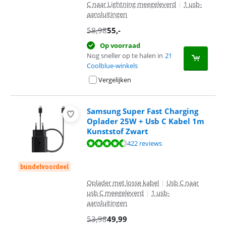
C naar Lightning meegeleverd
|
1 usb-
aansluitingen
58,98
55
,-
Op voorraad
Nog sneller op te halen in
21
Coolblue-winkels
Vergelijken
Samsung Super Fast Charging
Oplader 25W + Usb C Kabel 1m
Kunststof Zwart
Beoordeling is 8,7 van de 10, gebaseerd op 422 reviews.
422 reviews
bundelvoordeel
Oplader met losse kabel
|
Usb C naar
usb C meegeleverd
|
1 usb-
aansluitingen
53,98
49,99