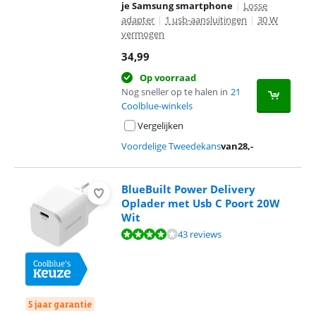
je Samsung smartphone
|
Losse
adapter
|
1 usb-aansluitingen
|
30 W
vermogen
34,99
Op voorraad
Nog sneller op te halen in
21
Coolblue-winkels
Vergelijken
Voordelige Tweedekans
van
28
,-
BlueBuilt Power Delivery
Oplader met Usb C Poort 20W
Wit
Beoordeling is 7,5 van de 10, gebaseerd op 43 reviews.
43 reviews
5 jaar garantie