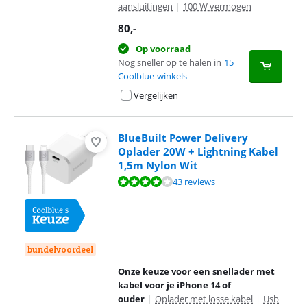
aansluitingen
|
100 W vermogen
80
,-
Op voorraad
Nog sneller op te halen in
15
Coolblue-winkels
Vergelijken
BlueBuilt Power Delivery
Oplader 20W + Lightning Kabel
1,5m Nylon Wit
Beoordeling is 7,5 van de 10, gebaseerd op 43 reviews.
43 reviews
bundelvoordeel
Onze keuze voor een snellader met
kabel voor je iPhone 14 of
ouder
|
Oplader met losse kabel
|
Usb