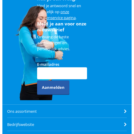
Vind je antwoord snel en
makkelijk op
onze
klantenservice pagina
.
Meld je aan voor onze
nieuwsbrief
Ontvang de beste
aanbiedingen en
persoonlijk advies.
E-mailadres
Aanmelden
Ons assortiment
Bedrijfswebsite