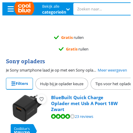
Bekijk alle
categorieën
Gratis
ruilen
Gratis
ruilen
Sony opladers
Je Sony smartphone laad je op met een Sony oplader. Alle Sony smartphones laad je op met een 18 watt snellader via Power Delivery. Hiervoor heb je een usb C naar usb C oplaadkabel nodig. Heb je een smartphone uit de Sony Xperia III serie, een Sony Xperia 1 II of 5 II? Kies dan voor een Power Delivery snellader van 30 watt. Je smartphone zit dan binnen een half uur voor 50 procent vol. Dit is sneller dan de meegeleverde oplader van de Sony Xperia 10 III en Xperia 1/5 II. Bij je Sony Xperia krijg je standaard een oplader en oplaadkabel meegeleverd. Wil je een extra kabel in huis? Een nylon kabel gaat langer mee dan een kunststof oplaadkabel.
Meer weergeven
Filters
Hulp bij je oplader keuze
Tips voor het oplade
BlueBuilt Quick Charge
Oplader met Usb A Poort 18W
Zwart
Beoordeling is 8,2 van de 10, gebaseerd op 23 reviews.
23 reviews