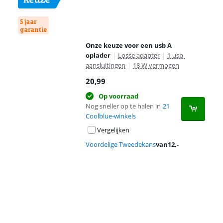
5 jaar
garantie
Onze keuze voor een usb A
oplader
|
Losse adapter
|
1 usb-
aansluitingen
|
18 W vermogen
20,99
Op voorraad
Nog sneller op te halen in
21
Coolblue-winkels
Vergelijken
Voordelige Tweedekans
van
12
,-
Advertentie