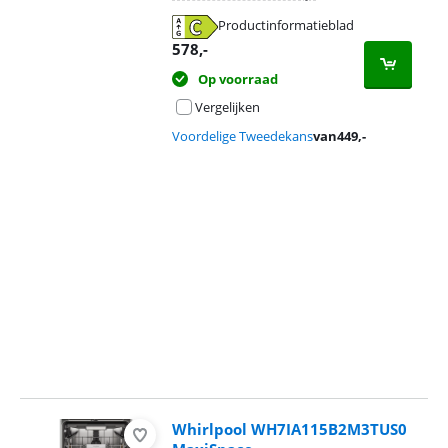
Productinformatieblad
opent in nieuw tabblad
578
,-
Op voorraad
Vergelijken
Voordelige Tweedekans
van
449
,-
Advertentie
Whirlpool WH7IA115B2M3TUS0