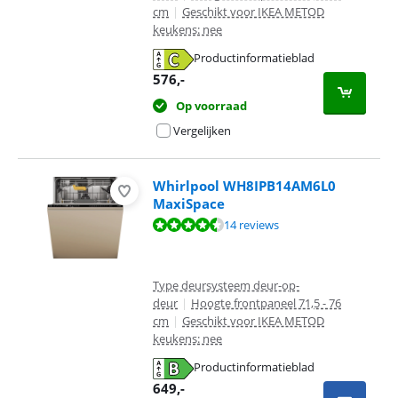
cm
|
Geschikt voor IKEA METOD
keukens: nee
Productinformatieblad
opent in nieuw tabblad
576
,-
Op voorraad
Vergelijken
Whirlpool WH8IPB14AM6L0
MaxiSpace
Beoordeling is 8,5 van de 10, gebaseerd op 14 reviews.
14 reviews
Type deursysteem deur-op-
deur
|
Hoogte frontpaneel 71,5 - 76
cm
|
Geschikt voor IKEA METOD
keukens: nee
Productinformatieblad
opent in nieuw tabblad
649
,-