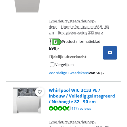
Type deursysteem deur-op-
deur
|
Hoogte frontpaneel 68,5 - 80
cm
|
Energiebesparing 235 euro
Productinformatieblad
opent in nieuw tabblad
699
,-
Tijdelijk uitverkocht
Vergelijken
Voordelige Tweedekans
van
540
,-
Whirlpool WIC 3C33 PE /
Inbouw / Volledig geintegreerd
/ Nishoogte 82 - 90 cm
Beoordeling is 8,8 van de 10, gebaseerd op 117 reviews.
117 reviews
Type deursysteem deur-op-