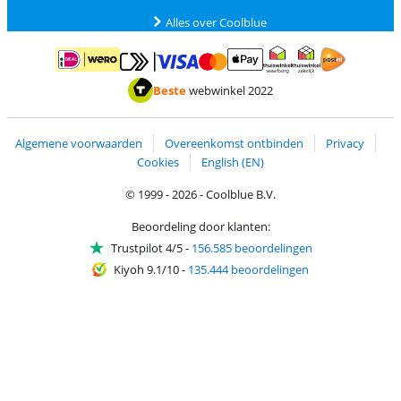
Alles over Coolblue
Betalen met MasterCard en Visa via ClickToPay
Betalen met ApplePay
Betalen met iDEAL | Wero
Verzending en 
Thuiswinkel waarborg
Thuiswinkel waarborg
Beste
webwinkel 2022
Algemene voorwaarden
Overeenkomst ontbinden
Privacy
Cookies
English (EN)
© 1999 - 2026 - Coolblue B.V.
Beoordeling door klanten:
Trustpilot 4/5
-
156.585 beoordelingen
Kiyoh 9.1/10
-
135.444 beoordelingen