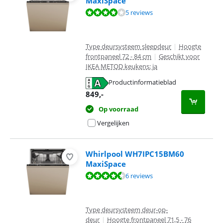
MaxiSpace
Beoordeling is 8,4 van de 10, gebaseerd op 5 reviews.
5 reviews
Type deursysteem sleepdeur
|
Hoogte
frontpaneel 72 - 84 cm
|
Geschikt voor
IKEA METOD keukens: ja
Productinformatieblad
opent in nieuw tabblad
849
,-
Op voorraad
Vergelijken
Whirlpool WH7IPC15BM60
MaxiSpace
Beoordeling is 8,9 van de 10, gebaseerd op 6 reviews.
6 reviews
Type deursysteem deur-op-
deur
|
Hoogte frontpaneel 71,5 - 76