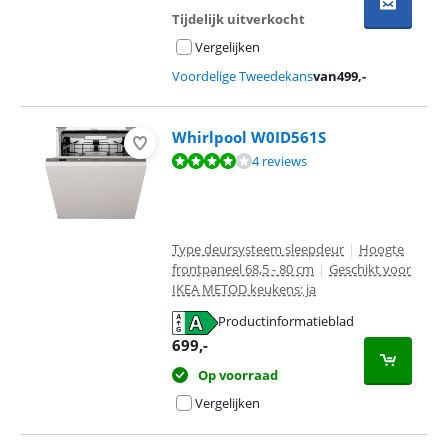
Tijdelijk uitverkocht
Vergelijken
Voordelige Tweedekans
van
499
,-
Whirlpool W0ID561S
Beoordeling is 8,1 van de 10, gebaseerd op 4 reviews.
4 reviews
Type deursysteem sleepdeur
|
Hoogte
frontpaneel 68,5 - 80 cm
|
Geschikt voor
IKEA METOD keukens: ja
Productinformatieblad
opent in nieuw tabblad
699
,-
Op voorraad
Vergelijken