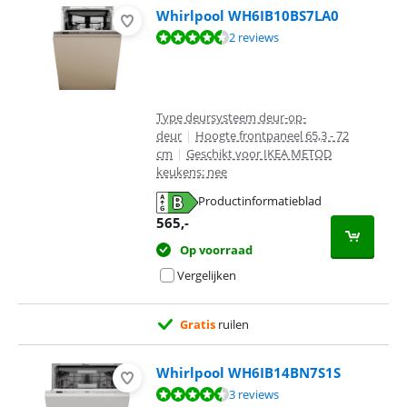
Whirlpool WH6IB10BS7LA0
Beoordeling is 9,0 van de 10, gebaseerd op 2 reviews.
2 reviews
Type deursysteem deur-op-
deur
|
Hoogte frontpaneel 65,3 - 72
cm
|
Geschikt voor IKEA METOD
keukens: nee
Productinformatieblad
opent in nieuw tabblad
565
,-
Op voorraad
Vergelijken
Gratis
ruilen
Whirlpool WH6IB14BN7S1S
Beoordeling is 8,5 van de 10, gebaseerd op 3 reviews.
3 reviews