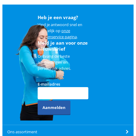
Heb je een vraag?
Vind je antwoord snel en
makkelijk op
onze
klantenservice pagina
.
Meld je aan voor onze
nieuwsbrief
Ontvang de beste
aanbiedingen en
persoonlijk advies.
E-mailadres
Aanmelden
Ons assortiment