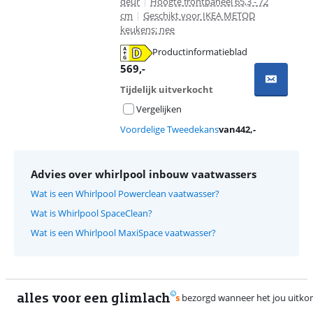
deur
|
Hoogte frontpaneel 65,3 - 72
cm
|
Geschikt voor IKEA METOD
keukens: nee
Productinformatieblad
opent in nieuw tabblad
569
,-
Tijdelijk uitverkocht
Vergelijken
Voordelige Tweedekans
van
442
,-
Advies over whirlpool inbouw vaatwassers
Wat is een Whirlpool Powerclean vaatwasser?
Wat is Whirlpool SpaceClean?
Wat is een Whirlpool MaxiSpace vaatwasser?
alles voor een glimlach
2