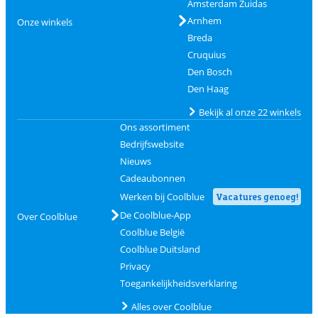
Amsterdam Zuidas
Arnhem
Onze winkels
Breda
Cruquius
Den Bosch
Den Haag
Bekijk al onze 22 winkels
Ons assortiment
Bedrijfswebsite
Nieuws
Cadeaubonnen
Werken bij Coolblue
Vacatures genoeg!
De Coolblue-App
Over Coolblue
Coolblue België
Coolblue Duitsland
Privacy
Toegankelijkheidsverklaring
Alles over Coolblue