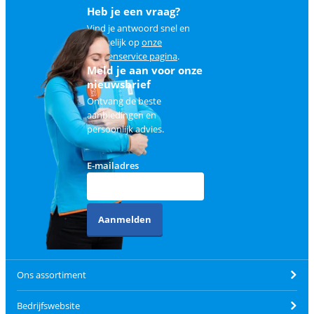
Heb je een vraag?
Vind je antwoord snel en
makkelijk op
onze
klantenservice pagina
.
Meld je aan voor onze
nieuwsbrief
Ontvang de beste
aanbiedingen en
persoonlijk advies.
E-mailadres
Aanmelden
Ons assortiment
Bedrijfswebsite