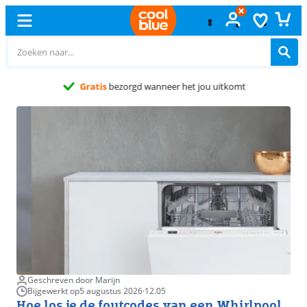
Gratis
ruilen
Geschreven door Marijn
Bijgewerkt op
5 augustus 2026
·
12.05
Hoe los je de foutcodes van een Whirlpool