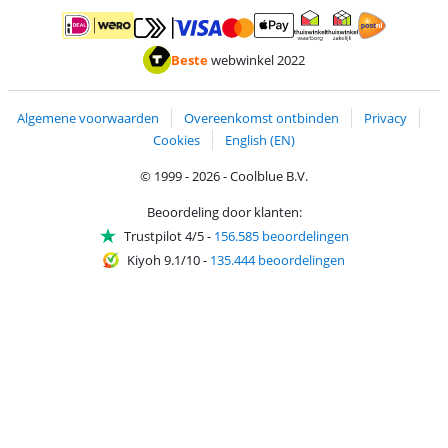
Betalen met MasterCard en Visa via ClickToPay
Betalen met ApplePay
Betalen met iDEAL | Wero
Verzending en 
Thuiswinkel waarborg
Thuiswinkel waarborg
Beste
webwinkel 2022
Algemene voorwaarden
Overeenkomst ontbinden
Privacy
Cookies
English (EN)
© 1999 - 2026 - Coolblue B.V.
Beoordeling door klanten:
Trustpilot 4/5
-
156.585 beoordelingen
Kiyoh 9.1/10
-
135.444 beoordelingen