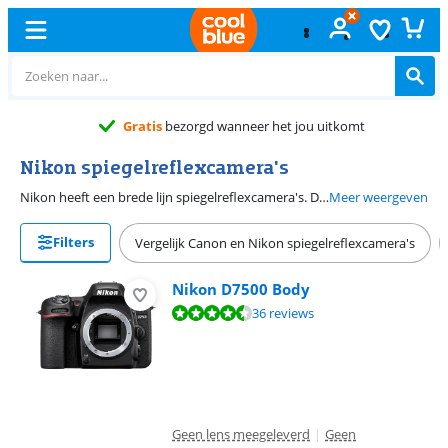
neer het jou uitkomt
Nikon spiegelreflexcamera's
Nikon heeft een brede lijn spiegelreflexcamera's. De professionele fotograaf kan rekenen op de krachtige EXPEED-processor, een snel en nauwkeurig focussysteem en de grote, gevoelige sensor. Omdat de geavanceerde features in een intuïtieve bedieningsstructuur zijn gegoten, maakt ook de startende fotograaf eenvoudig foto's van hoge kwaliteit.
Meer weergeven
Filters
Vergelijk Canon en Nikon spiegelreflexcamera's
Nikon D7500 Body
Beoordeling is 9,3 van de 10, gebaseerd op 36 reviews.
36 reviews
Geen lens meegeleverd
|
Geen