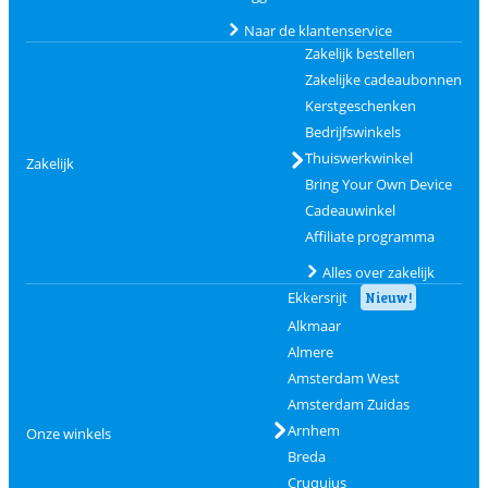
Naar de klantenservice
Zakelijk bestellen
Zakelijke cadeaubonnen
Kerstgeschenken
Bedrijfswinkels
Thuiswerkwinkel
Zakelijk
Bring Your Own Device
Cadeauwinkel
Affiliate programma
Alles over zakelijk
Ekkersrijt
Nieuw!
Alkmaar
Almere
Amsterdam West
Amsterdam Zuidas
Arnhem
Onze winkels
Breda
Cruquius