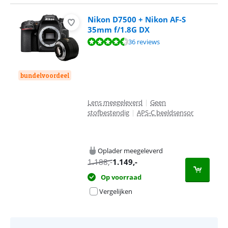
Nikon D7500 + Nikon AF-S
35mm f/1.8G DX
Beoordeling is 9,3 van de 10, gebaseerd op 36 reviews.
36 reviews
bundelvoordeel
Lens meegeleverd
|
Geen
stofbestendig
|
APS-C beeldsensor
Oplader meegeleverd
1.188
,-
1.149
,-
Op voorraad
Vergelijken