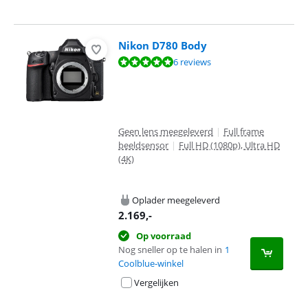
Nikon D780 Body
Beoordeling is 9,5 van de 10, gebaseerd op 6 reviews.
6 reviews
Geen lens meegeleverd
|
Full frame
beeldsensor
|
Full HD (1080p), Ultra HD
(4K)
Oplader meegeleverd
2.169
,-
Op voorraad
Nog sneller op te halen in
1
Coolblue-winkel
Vergelijken