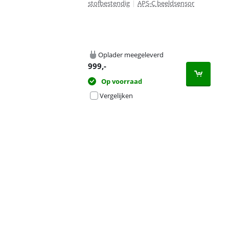
stofbestendig
|
APS-C beeldsensor
Oplader meegeleverd
999
,-
Op voorraad
Vergelijken
Advertentie