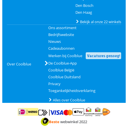
Den Bosch
Den Haag
Bekijk al onze 22 winkels
Ons assortiment
Bedrijfswebsite
Nieuws
Cadeaubonnen
Werken bij Coolblue
Vacatures genoeg!
De Coolblue-App
Over Coolblue
Coolblue België
Coolblue Duitsland
Privacy
Toegankelijkheidsverklaring
Alles over Coolblue
Betalen met MasterCard en Visa via ClickToPay
Betalen met ApplePay
Betalen met iDEAL | Wero
Verzending en 
Thuiswinkel waarborg
Thuiswinkel waarborg
Beste
webwinkel 2022