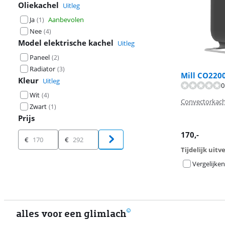
Oliekachel
Uitleg
Ja
Aanbevolen
(
1
)
Nee
(
4
)
Model elektrische kachel
Uitleg
Paneel
(
2
)
Radiator
(
3
)
Mill CO220
Kleur
Uitleg
0
Beoordeling is 
Beoordeling is 
Wit
(
4
)
Convectorkach
Zwart
(
1
)
Prijs
170
,-
Prijs
€
€
Tijdelijk uit
Vergelijken
alles voor een glimlach