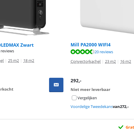
Mill PA2000 WIFI4
0LEDMAX Zwart
 reviews
8,7 van de 10, gebaseerd op 20 reviews.
8,4 van de 10, gebaseerd op 63 reviews.
20 reviews
el
|
25 m2
|
18 m2
Convectorkachel
|
23 m2
|
16 m2
292
,-
verkocht
Niet meer leverbaar
Vergelijken
Voordelige Tweedekans
van
272
,-
Grat