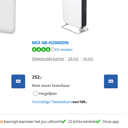
Mill AB-H2000DN
63 reviews
Oliegevulde kachel
|
23 m2
|
16 m2
252
,-
Niet meer leverbaar
Vergelijken
Voordelige Tweedekans
van
169
,-
is
bezorgd wanneer het jou uitkomt
22 échte winkels
Onze app