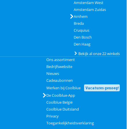
Amsterdam West
Amsterdam Zuidas
Arnhem
Breda
Cruquius
Den Bosch
Den Haag
Bekijk al onze 22 winkels
Ons assortiment
Bedrijfswebsite
Nieuws
Cadeaubonnen
Werken bij Coolblue
Vacatures genoeg!
De Coolblue-App
Coolblue België
Coolblue Duitsland
Privacy
Toegankelijkheidsverklaring