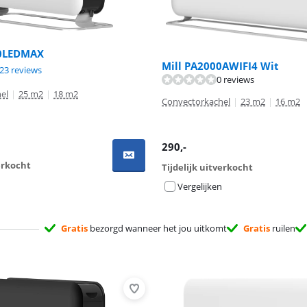
00LEDMAX
Mill PA2000AWIFI4 Wit
8,9 van de 10, gebaseerd op 523 reviews.
23 reviews
0 reviews
el
|
25 m2
|
18 m2
Convectorkachel
|
23 m2
|
16 m2
290
,-
verkocht
Tijdelijk uitverkocht
Vergelijken
Gratis
bezorgd wanneer het jou uitkomt
Gratis
ruilen