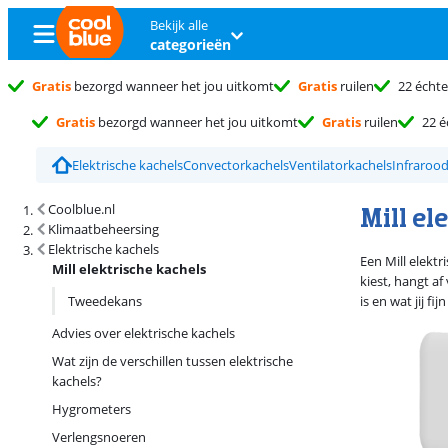
Bekijk alle
categorieën
Gratis
bezorgd wanneer het jou uitkomt
Gratis
ruilen
22 échte
Gratis
bezorgd wanneer het jou uitkomt
Gratis
ruilen
22 é
Elektrische kachels
Convectorkachels
Ventilatorkachels
Infrarood
Zoekresultaten en sortering
Mill el
Coolblue.nl
Klimaatbeheersing
Elektrische kachels
Een Mill elektr
Mill elektrische kachels
kiest, hangt a
Tweedekans
is en wat jij f
Advies over elektrische kachels
Wat zijn de verschillen tussen elektrische
kachels?
Hygrometers
Verlengsnoeren