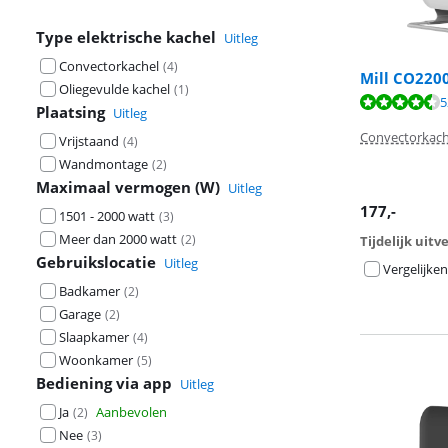
Type elektrische kachel
Uitleg
Convectorkachel
(
4
)
Mill CO22
Oliegevulde kachel
(
1
)
Beoordeling is 
5
Plaatsing
Uitleg
Convectorkach
Vrijstaand
(
4
)
Wandmontage
(
2
)
Maximaal vermogen (W)
Uitleg
177
,-
1501 - 2000 watt
(
3
)
Meer dan 2000 watt
(
2
)
Tijdelijk uit
Gebruikslocatie
Uitleg
Vergelijken
Badkamer
(
2
)
Garage
(
2
)
Slaapkamer
(
4
)
Woonkamer
(
5
)
Bediening via app
Uitleg
Ja
Aanbevolen
(
2
)
Nee
(
3
)