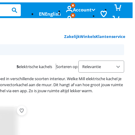
Account
EN
English
Zakelijk
Winkels
Klantenservice
5
elektrische kachels
Sorteren op
:
d in verschillende soorten interieur. Welke Mill elektrische kachel je
l convectorkachel aan de muur. Dit hangt af van hoe groot jouw ruimte
chel via een app. Zo is jouw ruimte altijd lekker warm.
Advertentie