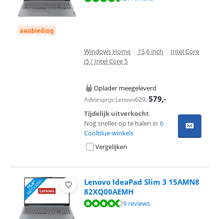
aanbieding
Windows Home
|
15,6 inch
|
Intel Core
i5 / Intel Core 5
Oplader meegeleverd
579
,-
629
,-
Adviesprijs Lenovo
Tijdelijk uitverkocht
Nog sneller op te halen in
6
Coolblue-winkels
Vergelijken
Lenovo IdeaPad Slim 3 15AMN8
82XQ00AEMH
Beoordeling is 8,9 van de 10, gebaseerd op 9 reviews.
9 reviews