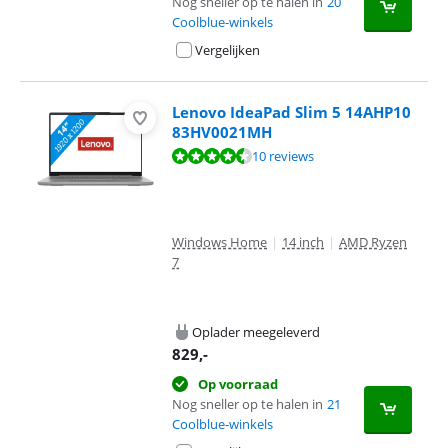
Nog sneller op te halen in
20
Coolblue-winkels
Vergelijken
Lenovo IdeaPad Slim 5 14AHP10
83HV0021MH
Beoordeling is 9,0 van de 10, gebaseerd op 10 reviews.
10 reviews
Windows Home
|
14 inch
|
AMD Ryzen
7
Oplader meegeleverd
829
,-
Op voorraad
Nog sneller op te halen in
21
Coolblue-winkels