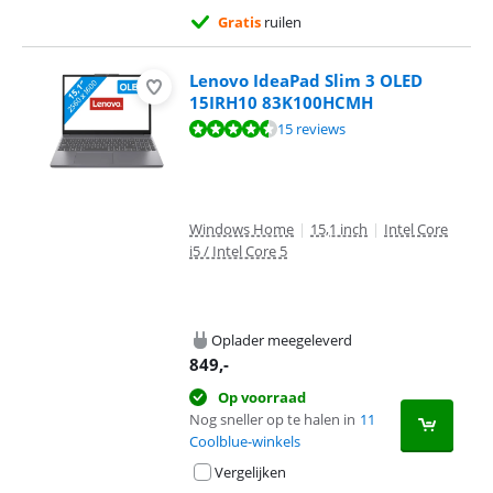
Gratis
ruilen
Lenovo IdeaPad Slim 3 OLED
15IRH10 83K100HCMH
Beoordeling is 8,5 van de 10, gebaseerd op 15 reviews.
15 reviews
Windows Home
|
15,1 inch
|
Intel Core
i5 / Intel Core 5
Oplader meegeleverd
849
,-
Op voorraad
Nog sneller op te halen in
11
Coolblue-winkels
Vergelijken