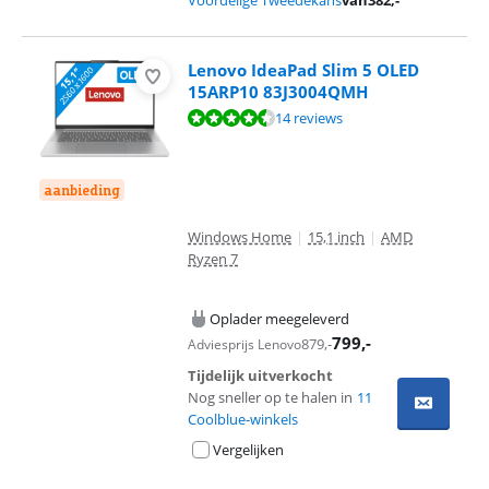
Voordelige Tweedekans
van
382
,-
Lenovo IdeaPad Slim 5 OLED
15ARP10 83J3004QMH
Beoordeling is 8,5 van de 10, gebaseerd op 14 reviews.
14 reviews
aanbieding
Windows Home
|
15,1 inch
|
AMD
Ryzen 7
Oplader meegeleverd
799
,-
879
,-
Adviesprijs Lenovo
Tijdelijk uitverkocht
Nog sneller op te halen in
11
Coolblue-winkels
Vergelijken