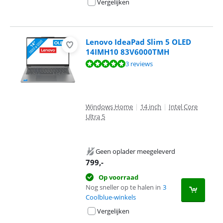
Vergelijken
Lenovo IdeaPad Slim 5 OLED
14IMH10 83V6000TMH
Beoordeling is 9,6 van de 10, gebaseerd op 3 reviews.
3 reviews
Windows Home
|
14 inch
|
Intel Core
Ultra 5
Geen oplader meegeleverd
799
,-
Op voorraad
Nog sneller op te halen in
3
Coolblue-winkels
Vergelijken