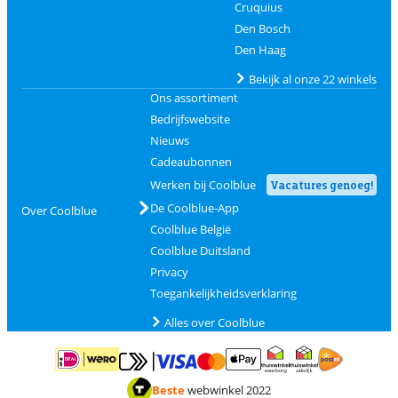
Cruquius
Den Bosch
Den Haag
Bekijk al onze 22 winkels
Ons assortiment
Bedrijfswebsite
Nieuws
Cadeaubonnen
Werken bij Coolblue
Vacatures genoeg!
De Coolblue-App
Over Coolblue
Coolblue België
Coolblue Duitsland
Privacy
Toegankelijkheidsverklaring
Alles over Coolblue
Betalen met MasterCard en Visa via ClickToPay
Betalen met ApplePay
Betalen met iDEAL | Wero
Verzending en 
Thuiswinkel waarborg
Thuiswinkel waarborg
Beste
webwinkel 2022