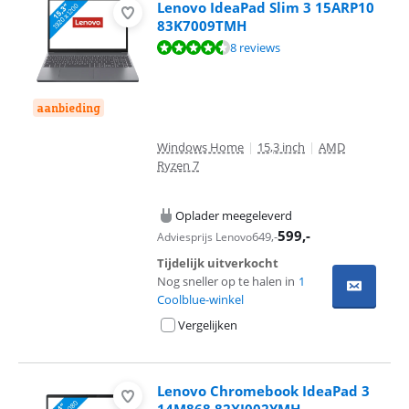
Lenovo IdeaPad Slim 3 15ARP10
83K7009TMH
Beoordeling is 8,9 van de 10, gebaseerd op 8 reviews.
8 reviews
aanbieding
Windows Home
|
15,3 inch
|
AMD
Ryzen 7
Oplader meegeleverd
599
,-
649
,-
Adviesprijs Lenovo
Tijdelijk uitverkocht
Nog sneller op te halen in
1
Coolblue-winkel
Vergelijken
Lenovo Chromebook IdeaPad 3