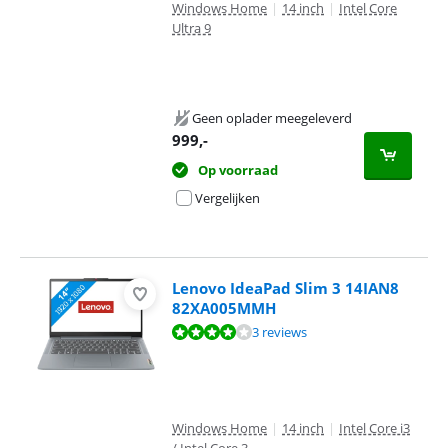
Windows Home
|
14 inch
|
Intel Core
Ultra 9
Geen oplader meegeleverd
999
,-
Op voorraad
Vergelijken
Lenovo IdeaPad Slim 3 14IAN8
82XA005MMH
Beoordeling is 8,0 van de 10, gebaseerd op 3 reviews.
3 reviews
Windows Home
|
14 inch
|
Intel Core i3