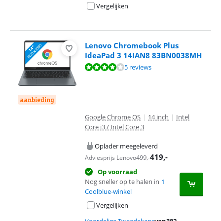
Vergelijken
Lenovo Chromebook Plus
IdeaPad 3 14IAN8 83BN0038MH
Beoordeling is 7,9 van de 10, gebaseerd op 5 reviews.
5 reviews
aanbieding
Google Chrome OS
|
14 inch
|
Intel
Core i3 / Intel Core 3
Oplader meegeleverd
419
,-
499
,-
Adviesprijs Lenovo
Op voorraad
Nog sneller op te halen in
1
Coolblue-winkel
Vergelijken