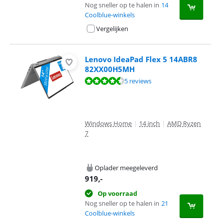
Nog sneller op te halen in
14
Coolblue-winkels
Vergelijken
Lenovo IdeaPad Flex 5 14ABR8
82XX00H5MH
Beoordeling is 8,9 van de 10, gebaseerd op 5 reviews.
5 reviews
Windows Home
|
14 inch
|
AMD Ryzen
7
Oplader meegeleverd
919
,-
Op voorraad
Nog sneller op te halen in
21
Coolblue-winkels