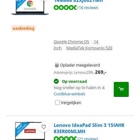
14M868 82XJ002YMH
Beoordeling is 8,6 van de 10, gebaseerd op 16 reviews.
16 reviews
aanbieding
Google Chrome OS
|
14
inch
|
MediaTek Kompanio 520
Oplader meegeleverd
269
,-
299
,-
Adviesprijs Lenovo
Op voorraad
Nog sneller op te halen in
4
Coolblue-winkels
Vergelijken
Lenovo IdeaPad Slim 3 15IAH8
83ER00MLMH
Beoordeling is 8,7 van de 10, gebaseerd op 21 reviews.
21 reviews