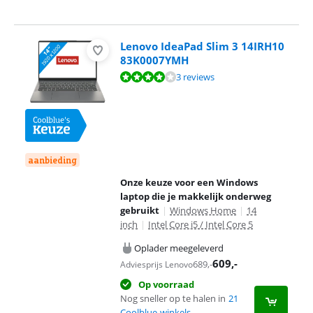
Lenovo IdeaPad Slim 3 14IRH10
83K0007YMH
Beoordeling is 8,0 van de 10, gebaseerd op 3 reviews.
3 reviews
aanbieding
Onze keuze voor een Windows
laptop die je makkelijk onderweg
gebruikt
|
Windows Home
|
14
inch
|
Intel Core i5 / Intel Core 5
Oplader meegeleverd
609
,-
689
,-
Adviesprijs Lenovo
Op voorraad
Nog sneller op te halen in
21
Coolblue-winkels