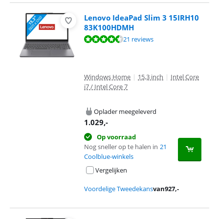
Lenovo IdeaPad Slim 3 15IRH10
83K100HDMH
Beoordeling is 8,7 van de 10, gebaseerd op 21 reviews.
21 reviews
Windows Home
|
15,3 inch
|
Intel Core
i7 / Intel Core 7
Oplader meegeleverd
1.029
,-
Op voorraad
Nog sneller op te halen in
21
Coolblue-winkels
Vergelijken
Voordelige Tweedekans
van
927
,-