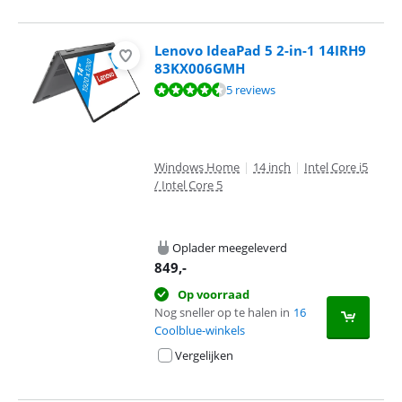
Lenovo IdeaPad 5 2-in-1 14IRH9
83KX006GMH
Beoordeling is 8,6 van de 10, gebaseerd op 5 reviews.
5 reviews
Windows Home
|
14 inch
|
Intel Core i5
/ Intel Core 5
Oplader meegeleverd
849
,-
Op voorraad
Nog sneller op te halen in
16
Coolblue-winkels
Vergelijken