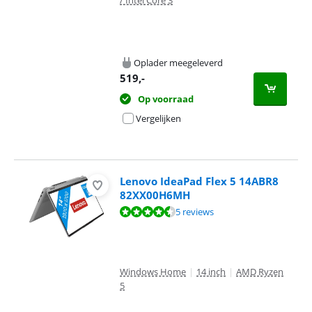
/ Intel Core 3
Oplader meegeleverd
519
,-
Op voorraad
Vergelijken
Lenovo IdeaPad Flex 5 14ABR8
82XX00H6MH
Beoordeling is 8,9 van de 10, gebaseerd op 5 reviews.
5 reviews
Windows Home
|
14 inch
|
AMD Ryzen
5