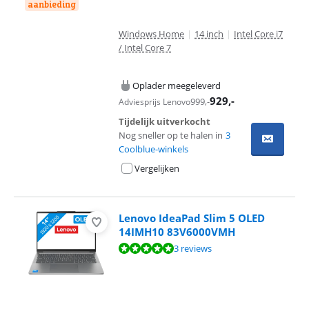
aanbieding
Windows Home
|
14 inch
|
Intel Core i7
/ Intel Core 7
Oplader meegeleverd
929
,-
999
,-
Adviesprijs Lenovo
Tijdelijk uitverkocht
Nog sneller op te halen in
3
Coolblue-winkels
Vergelijken
Lenovo IdeaPad Slim 5 OLED
14IMH10 83V6000VMH
Beoordeling is 9,6 van de 10, gebaseerd op 3 reviews.
3 reviews