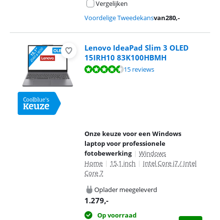
Vergelijken
Voordelige Tweedekans
van
280
,-
Lenovo IdeaPad Slim 3 OLED
15IRH10 83K100HBMH
Beoordeling is 8,5 van de 10, gebaseerd op 15 reviews.
15 reviews
Onze keuze voor een Windows
laptop voor professionele
fotobewerking
|
Windows
Home
|
15,1 inch
|
Intel Core i7 / Intel
Core 7
Oplader meegeleverd
1.279
,-
Op voorraad