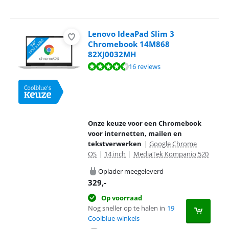
Lenovo IdeaPad Slim 3
Chromebook 14M868
82XJ0032MH
Beoordeling is 8,6 van de 10, gebaseerd op 16 reviews.
16 reviews
Onze keuze voor een Chromebook
voor internetten, mailen en
tekstverwerken
|
Google Chrome
OS
|
14 inch
|
MediaTek Kompanio 520
Oplader meegeleverd
329
,-
Op voorraad
Nog sneller op te halen in
19
Coolblue-winkels