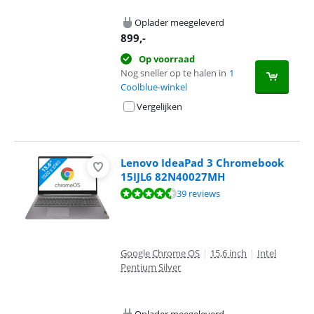
Oplader meegeleverd
899
,-
Op voorraad
Nog sneller op te halen in
1
Coolblue-winkel
Vergelijken
Lenovo IdeaPad 3 Chromebook
15IJL6 82N40027MH
Beoordeling is 8,5 van de 10, gebaseerd op 39 reviews.
39 reviews
Google Chrome OS
|
15,6 inch
|
Intel
Pentium Silver