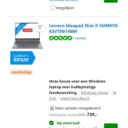
Vergelijken
Lenovo Ideapad Slim 5 16IMH10
83V70014MH
Beoordeling is 10 van de 10, gebaseerd op 1 review.
1 review
aanbieding
Onze keuze voor een Windows
laptop voor hobbymatige
fotobewerking
|
Windows Home
|
16
inch
|
Intel Core Ultra 5
Geen oplader meegeleverd
729
,-
849
,-
Adviesprijs Lenovo
Op voorraad