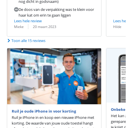
nog dicht in godsnaam)
De doos van de verpakking was te klein voor
haar kat om erin te gaan liggen
Lees hele review
Lees hel
Beoordeling door:
Datum:
Beoordeling 
Datum:
Mieke
20 maart 2023
Hilde
Toon alle 15 reviews
Onbekend
Ruil je oude iPhone in voor korting
Het kan zi
Ruil je iPhone in en koop een nieuwe iPhone met
gereparee
korting. De waarde van jouw oude toestel hangt
Je krijgt