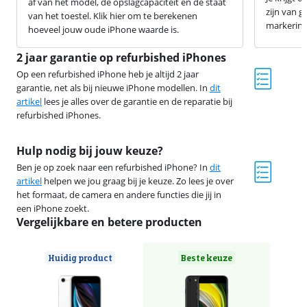
af van het model, de opslagcapaciteit en de staat
zijn van g
van het toestel. Klik hier om te berekenen
markering
hoeveel jouw oude iPhone waarde is.
2 jaar garantie op refurbished iPhones
Op een refurbished iPhone heb je altijd 2 jaar
garantie, net als bij nieuwe iPhone modellen. In
dit
artikel
lees je alles over de garantie en de reparatie bij
refurbished iPhones.
Hulp nodig bij jouw keuze?
Ben je op zoek naar een refurbished iPhone? In
dit
artikel
helpen we jou graag bij je keuze. Zo lees je over
het formaat, de camera en andere functies die jij in
een iPhone zoekt.
Vergelijkbare en betere producten
Huidig product
Beste keuze