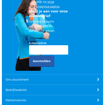
makkelijk op
onze
klantenservice pagina
.
Meld je aan voor onze
nieuwsbrief
Ontvang de beste
aanbiedingen en
persoonlijk advies.
E-mailadres
Aanmelden
Ons assortiment
Bedrijfswebsite
Klantenservice