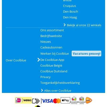
Cruquius
Den Bosch
Den Haag
Bekijk al onze 22 winkels
Ons assortiment
Bedrijfswebsite
Nieuws
Cadeaubonnen
Werken bij Coolblue
Vacatures genoeg!
De Coolblue-App
Over Coolblue
Coolblue België
Coolblue Duitsland
Privacy
Toegankelijkheidsverklaring
Alles over Coolblue
Betalen met MasterCard en Visa via ClickToPay
Betalen met ApplePay
Betalen met iDEAL | Wero
Verzending en 