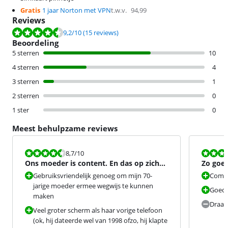
Gratis
1 jaar Norton met VPN
t.w.v.
94,99
Reviews
Beoordeling is 9,2 van de 10, gebaseerd op 15 reviews.
9,2
/10
(15 reviews)
Beoordeling
5 sterren
10
4 sterren
4
3 sterren
1
2 sterren
0
1 ster
0
Meest behulpzame reviews
Beoordeling is 8,7 van de 10.
Beoordeling i
8,7
/10
Ons moeder is content. En das op zich
Zo goed
een mirakel.
prijsje
Gebruiksvriendelijk genoeg om mijn 70-
Compa
jarige moeder ermee wegwijs te kunnen
Goede 
maken
Draad
Veel groter scherm als haar vorige telefoon
(ok, hij dateerde wel van 1998 ofzo, hij klapte