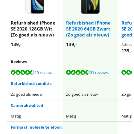
Refurbished iPhone
Refurbished iPhone
Refur
SE 2020 128GB Wit
SE 2020 64GB Zwart
SE 20
(Zo goed als nieuw)
(Zo goed als nieuw)
goed 
139
,-
139
,-
Adviesp
139
,-
Reviews
Beoordeling is 9,2 van de 10, gebaseerd op 15 reviews.
Beoordeling is 9,2 van de 10, gebaseerd op 31 reviews.
Beoordeling is 8,1 van de 10, gebaseerd op 14 reviews.
Beoordeling is 8,3 van de 10, gebaseerd op 4 reviews.
15 reviews
31 reviews
Refurbished conditie
Zo goed als nieuw
Zo goed als nieuw
Zo goe
Camerakwaliteit
Matig
Matig
Matig
Formaat mobiele telefoon