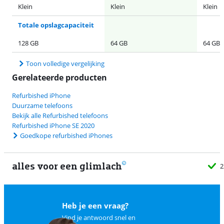
Klein
Klein
Klein
Totale opslagcapaciteit
128 GB
64 GB
64 GB
Toon volledige vergelijking
Gerelateerde producten
Refurbished iPhone
Duurzame telefoons
Bekijk alle Refurbished telefoons
Refurbished iPhone SE 2020
Goedkope refurbished iPhones
alles voor een glimlach
2
Heb je een vraag?
Vind je antwoord snel en