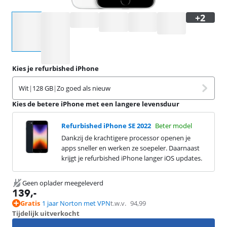
Selecteer een optie
Kies je refurbished iPhone
Wit
|
128 GB
|
Zo goed als nieuw
Kies de betere iPhone met een langere levensduur
Refurbished iPhone SE 2022
Beter model
Dankzij de krachtigere processor openen je
apps sneller en werken ze soepeler. Daarnaast
krijgt je refurbished iPhone langer iOS updates.
Geen oplader meegeleverd
139
,-
Gratis
1 jaar Norton met VPN
t.w.v.
94,99
Tijdelijk uitverkocht